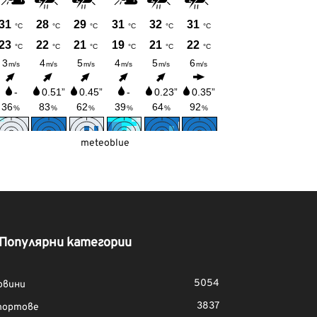
meteoblue
Популярни категории
5054
овини
3837
портове