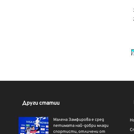
Други статии
Малена Замфирова е сред
Н
петимата най-добри млади
С
спортисти, отличени от