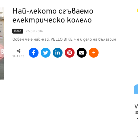
Най-лекото сгъваемо
електрическо колело
Вело
26.09.2016
Освен че е най-най, VELLO BIKE + е и дело на българин
SHARES