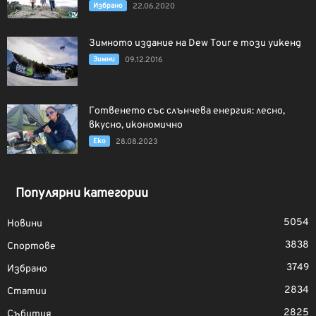
Избрано
22.06.2020
Зимното издание на Dew Tour е този уикенд
Зимни
09.12.2016
Готвенето със слънчева енергия: лесно,
вкусно, икономично
Еко
28.08.2023
Популярни категории
5054
Новини
3838
Спортове
3749
Избрано
2834
Статии
2825
Събития