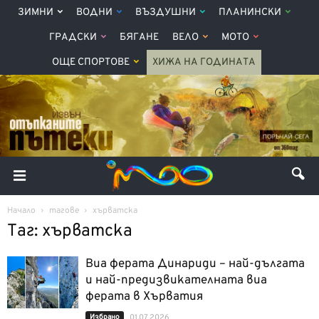
ЗИМНИ
ВОДНИ
ВЪЗДУШНИ
ПЛАНИНСКИ
ГРАДСКИ
БЯГАНЕ
ВЕЛО
МОТО
ОЩЕ СПОРТОВЕ
ХИЖА НА ГОДИНАТА
Начало
тагове
хърватска
Таг: хърватска
Виа ферата Динариди – най-дългата
и най-предизвикателната виа
ферата в Хърватия
Избрано
01.07.2026