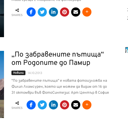
SHARES
„По забравените пътища“
oт Родопите до Памир
Новини
14.10.2013
"По забравените пътища" е новата фотоизложба на
Филип Лхамсурен, която ще можем да видим от 16 до
31 октомври във ФотоСинтезис Арт Център в София
SHARES