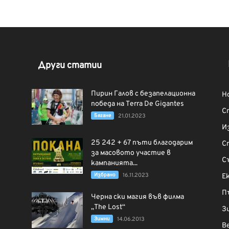
Други статии
Пирин Галов с безапелационна
Н
победа на Terra De Gigantes
С
Бягане
21.01.2023
И
25 242 + 67 пъти благодарим
С
за масовото участие в
С
кампанията...
Избрано
16.11.2023
Е
П
Черна ски магия във филма
„The Lost“
З
Зимни
14.06.2013
В