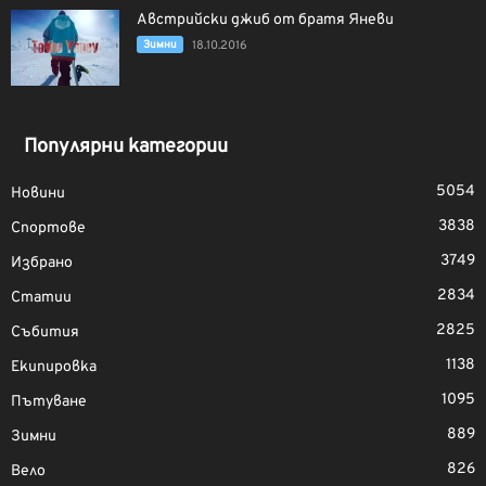
Австрийски джиб от братя Яневи
Зимни
18.10.2016
Популярни категории
5054
Новини
3838
Спортове
3749
Избрано
2834
Статии
2825
Събития
1138
Екипировка
1095
Пътуване
889
Зимни
826
Вело