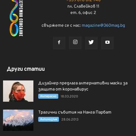
+359 878 612 740
пл. Славейков 11
ет. 6, офис 2
свържете се с нас:
magazine@360mag.bg
Други статии
Дизайнер предлага алтернативни маски за
защита от коронавирус
Интерeсно
18.03.2020
Трагични събития на Нанга Парбат
Алпинизъм
28.06.2013