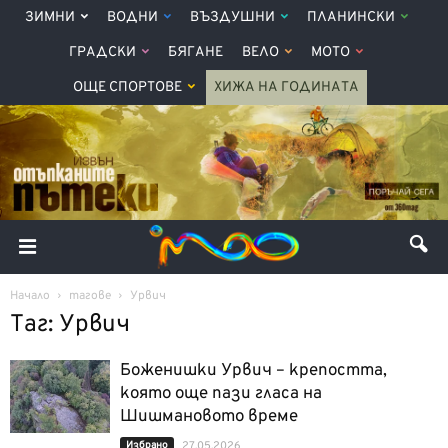
ЗИМНИ
ВОДНИ
ВЪЗДУШНИ
ПЛАНИНСКИ
ГРАДСКИ
БЯГАНЕ
ВЕЛО
МОТО
ОЩЕ СПОРТОВЕ
ХИЖА НА ГОДИНАТА
Начало
тагове
Урвич
Таг: Урвич
Боженишки Урвич – крепостта,
която още пази гласа на
Шишмановото време
Избрано
27.05.2026