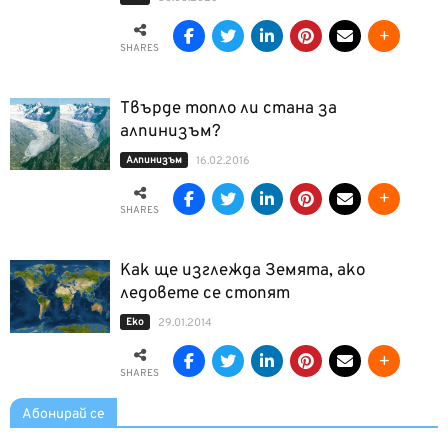
SHARES
Твърде топло ли стана за
алпинизъм?
Алпинизъм
16.02.2016
SHARES
Как ще изглежда Земята, ако
ледовете се стопят
Еко
29.01.2014
SHARES
Абонирай се