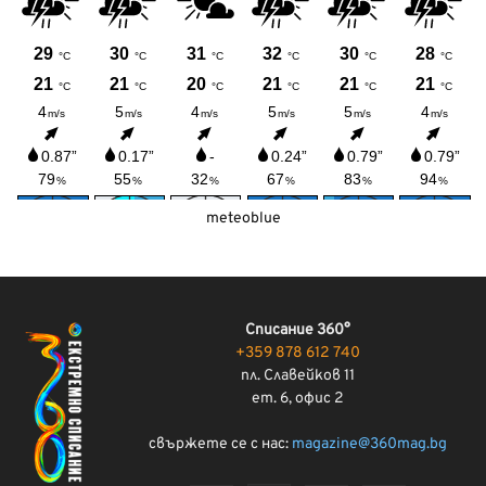
meteoblue
Списание 360°
+359 878 612 740
пл. Славейков 11
ет. 6, офис 2
свържете се с нас:
magazine@360mag.bg