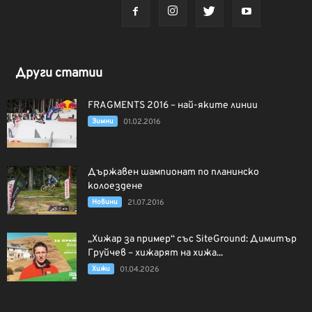
Други статии
FRAGMENTS 2016 – най-яките линии
Зимни
01.02.2016
Държавен шампионат по планинско
колоездене
Новини
21.07.2016
„Хижар за пример“ със SiteGround: Димитър
Груйчев – хижарят на хижа...
Хижи
01.04.2026