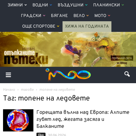
ЗИМНИ
ВОДНИ
ВЪЗДУШНИ
ПЛАНИНСКИ
ГРАДСКИ
БЯГАНЕ
ВЕЛО
МОТО
ОЩЕ СПОРТОВЕ
ХИЖА НА ГОДИНАТА
Начало
тагове
топене на ледовете
Таг: топене на ледовете
Горещата вълна над Европа: Алпите
губят лед, жегата засяга и
Балканите
Еко
30.06.2026