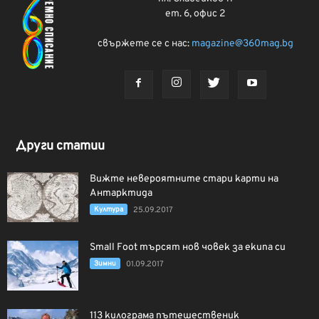
ет. 6, офис 2
свържете се с нас:
magazine@360mag.bg
Други статии
Вижте невероятните стари карти на
Антарктида
Култура
25.09.2017
Small Foot търсят нов човек за екипа си
Зимни
01.09.2017
113 килограма пътешественик