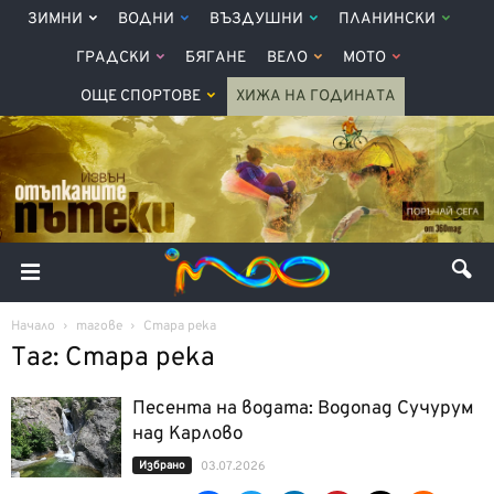
ЗИМНИ
ВОДНИ
ВЪЗДУШНИ
ПЛАНИНСКИ
ГРАДСКИ
БЯГАНЕ
ВЕЛО
МОТО
ОЩЕ СПОРТОВЕ
ХИЖА НА ГОДИНАТА
Начало
тагове
Стара река
Таг: Стара река
Песента на водата: Водопад Сучурум
над Карлово
Избрано
03.07.2026