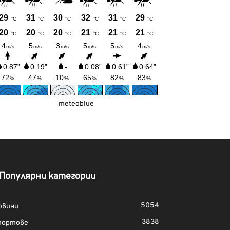
meteoblue
Популярни категории
5054
овини
3838
портове