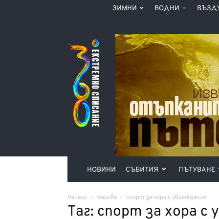
ЗИМНИ
ВОДНИ
ВЪЗД
Списание
360°
НОВИНИ
СЪБИТИЯ
ПЪТУВАНЕ
Начало
тагове
спорт за хора с увреждания
Таг: спорт за хора с