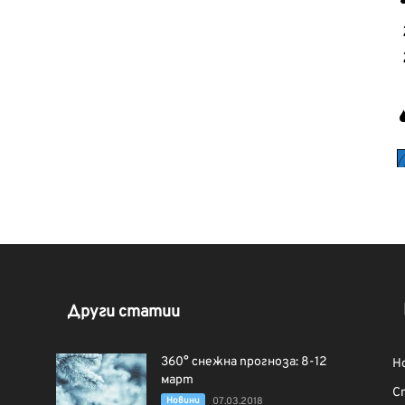
Други статии
360° снежна прогноза: 8-12
Н
март
С
Новини
07.03.2018