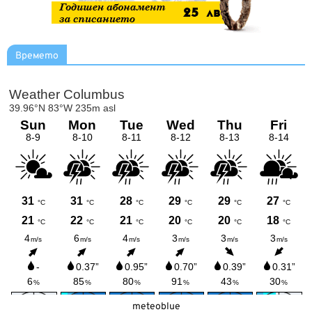
Времето
meteoblue