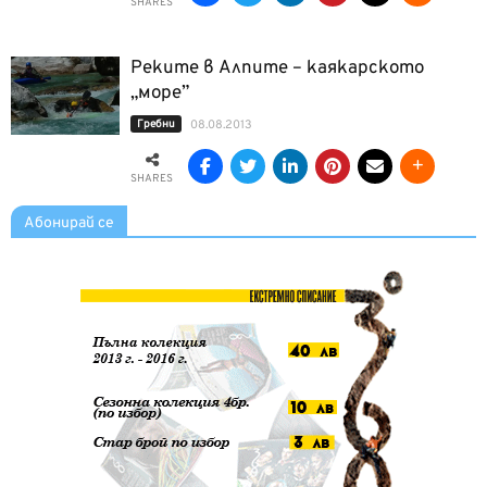
SHARES
Реките в Алпите – каякарското
„море”
Гребни
08.08.2013
SHARES
Абонирай се