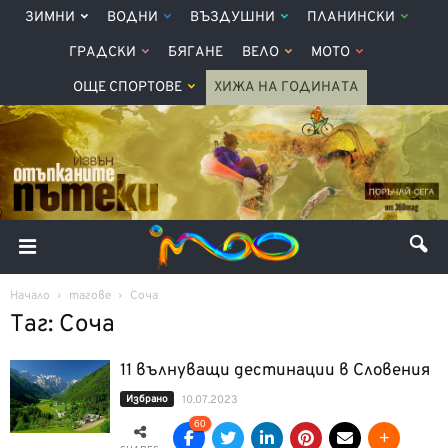
ЗИМНИ
ВОДНИ
ВЪЗДУШНИ
ПЛАНИНСКИ
ГРАДСКИ
БЯГАНЕ
ВЕЛО
МОТО
ОЩЕ СПОРТОВЕ
ХИЖА НА ГОДИНАТА
Начало
тагове
Соча
Таг: Соча
11 вълнуващи дестинации в Словения
Избрано
10.07.2023
60