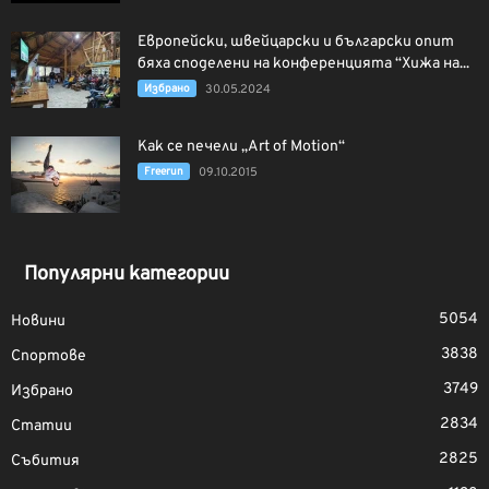
Европейски, швейцарски и български опит
бяха споделени на конференцията “Хижа на...
Избрано
30.05.2024
Как се печели „Art of Motion“
Freerun
09.10.2015
Популярни категории
5054
Новини
3838
Спортове
3749
Избрано
2834
Статии
2825
Събития