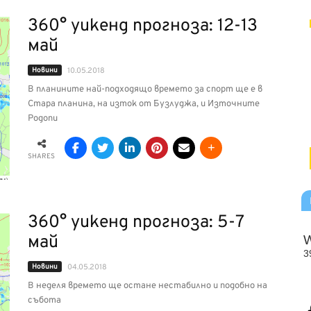
360° уикенд прогноза: 12-13
май
Новини
10.05.2018
В планините най-подходящо времето за спорт ще е в
Стара планина, на изток от Бузлуджа, и Източните
Родопи
SHARES
360° уикенд прогноза: 5-7
май
Новини
04.05.2018
В неделя времето ще остане нестабилно и подобно на
събота