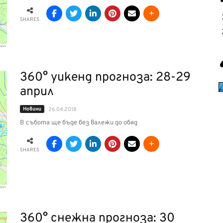
SHARES
360° уикенд прогноза: 28-29
април
Новини
26.04.2018
В събота ще бъде без валежи до обяд
SHARES
360° снежна прогноза: 30