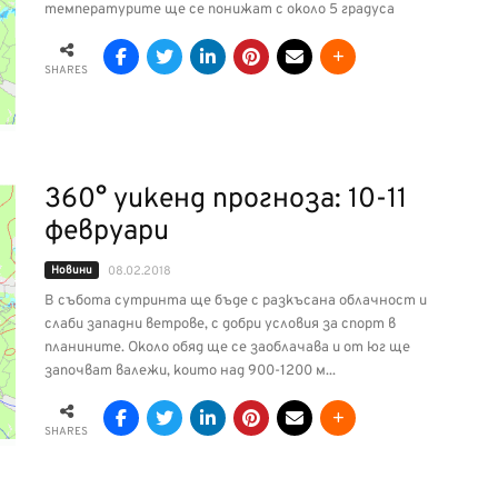
температурите ще се понижат с около 5 градуса
SHARES
360° уикенд прогноза: 10-11
февруари
Новини
08.02.2018
В събота сутринта ще бъде с разкъсана облачност и
слаби западни ветрове, с добри условия за спорт в
планините. Около обяд ще се заоблачава и от юг ще
започват валежи, които над 900-1200 м...
SHARES