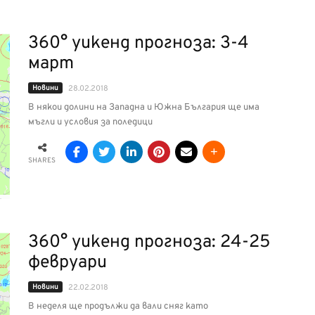
360° уикенд прогноза: 3-4
март
Новини
28.02.2018
В някои долини на Западна и Южна България ще има
мъгли и условия за поледици
SHARES
360° уикенд прогноза: 24-25
февруари
Новини
22.02.2018
В неделя ще продължи да вали сняг като