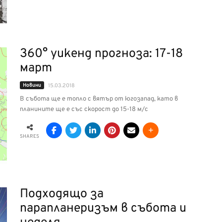
360° уикенд прогноза: 17-18
март
Новини
15.03.2018
В събота ще е топло с вятър от югозапад, като в
планините ще е със скорост до 15-18 м/с
SHARES
Подходящо за
парапланеризъм в събота и