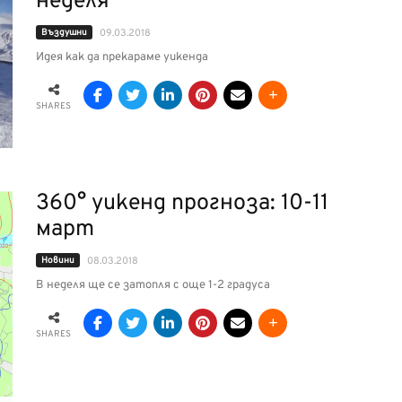
неделя
Въздушни
09.03.2018
Идея как да прекараме уикенда
SHARES
360° уикенд прогноза: 10-11
март
Новини
08.03.2018
В неделя ще се затопля с още 1-2 градуса
SHARES