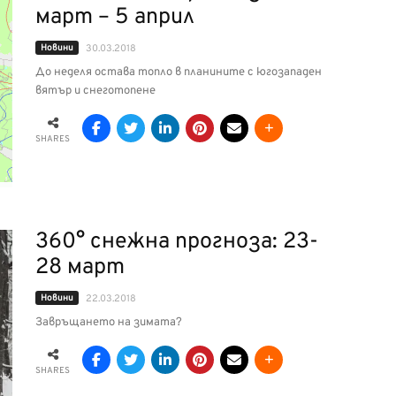
март – 5 април
Новини
30.03.2018
До неделя остава топло в планините с югозападен
вятър и снеготопене
SHARES
360° снежна прогноза: 23-
28 март
Новини
22.03.2018
Завръщането на зимата?
SHARES