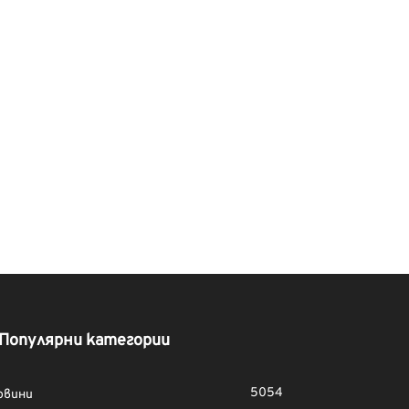
Популярни категории
5054
овини