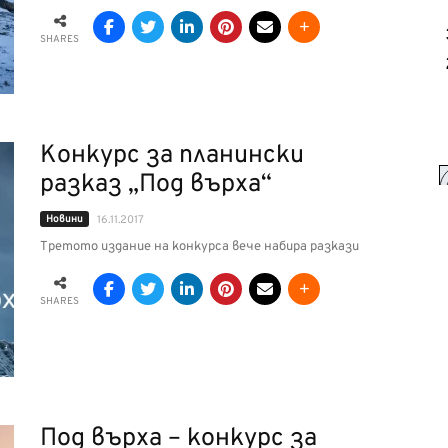
SHARES
Конкурс за планински
разказ „Под върха“
Новини
16.11.2017
Третото издание на конкурса вече набира разкази
SHARES
Под върха – конкурс за