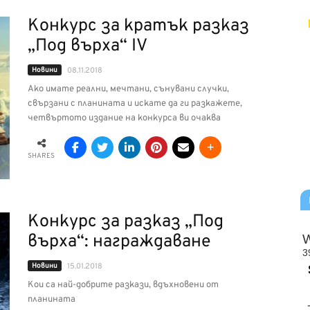
Конкурс за кратък разказ
„Под върха“ IV
Новини
08.11.2018
Ако имате реални, мечтани, сънувани случки,
свързани с планината и искате да ги разкажете,
четвъртото издание на конкурса ви очаква
SHARES
Конкурс за разказ „Под
върха“: награждаване
Новини
15.01.2018
Кои са най-добрите разкази, вдъхновени от
планината