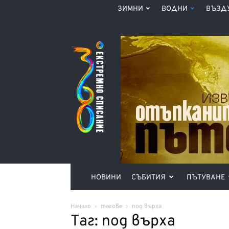
ЗИМНИ
ВОДНИ
ВЪЗД
Списание
360°
НОВИНИ
СЪБИТИЯ
ПЪТУВАНЕ
Начало
тагове
под върха
Таг: под върха