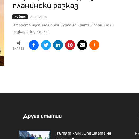
планински разказ
Новини
24.10.2016
Второто издание на конкурса за кратък планински
разказ „Под върха”
SHARES
Други статии
Пътят към „Опашката на
Н