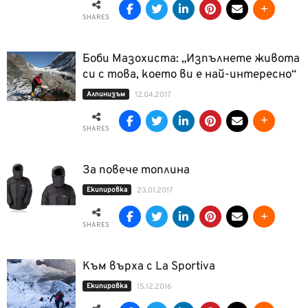
SHARES
Боби Мазохиста: „Изпълнете живота
си с това, което ви е най-интересно“
Алпинизъм
12.04.2017
SHARES
За повече топлина
Екипировка
23.01.2017
SHARES
Към върха с La Sportiva
Екипировка
15.12.2016