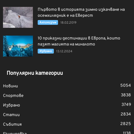
Първото в историята зимно изкачване на
осемхилядник е на Еверест
Алпинизъм
18.02.2019
10 приказни дестинации в Европа, които
пазят магията на миналото
Избрано
13.12.2024
Популярни категории
5054
Новини
3838
Спортове
3749
Избрано
2834
Статии
2825
Събития
1138