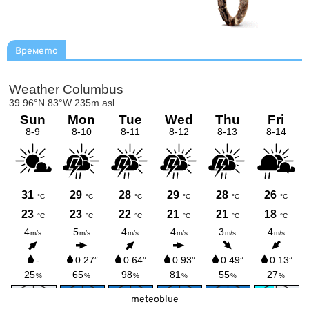
Времето
meteoblue