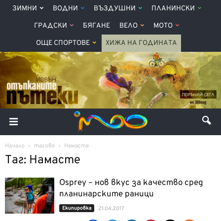
ЗИМНИ
ВОДНИ
ВЪЗДУШНИ
ПЛАНИНСКИ
ГРАДСКИ
БЯГАНЕ
ВЕЛО
МОТО
ОЩЕ СПОРТОВЕ
ХИЖА НА ГОДИНАТА
Начало
тагове
Намасте
Таг: Намасте
Osprey – нов вкус за качество сред
планинарските раници
Екипировка
21.04.2017