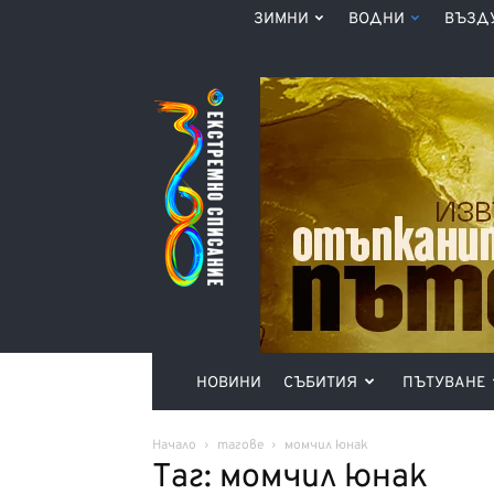
ЗИМНИ
ВОДНИ
ВЪЗД
Списание
360°
НОВИНИ
СЪБИТИЯ
ПЪТУВАНЕ
Начало
тагове
момчил юнак
Таг: момчил юнак