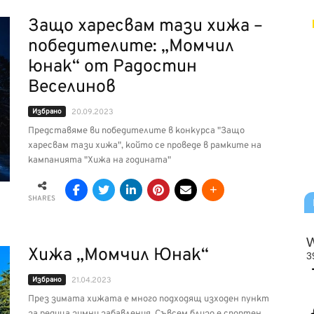
Защо харесвам тази хижа –
победителите: „Момчил
юнак“ от Радостин
Веселинов
Избрано
20.09.2023
Представяме ви победителите в конкурса "Защо
харесвам тази хижа", който се проведе в рамките на
кампанията "Хижа на годината"
SHARES
Хижа „Момчил Юнак“
Избрано
21.04.2023
През зимата хижата е много подходящ изходен пункт
за редица зимни забавления. Съвсем близо е спортен