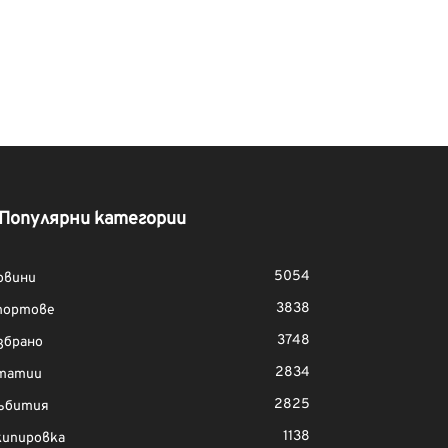
Популярни категории
5054
овини
3838
портове
3748
збрано
2834
татии
2825
ъбития
1138
кипировка