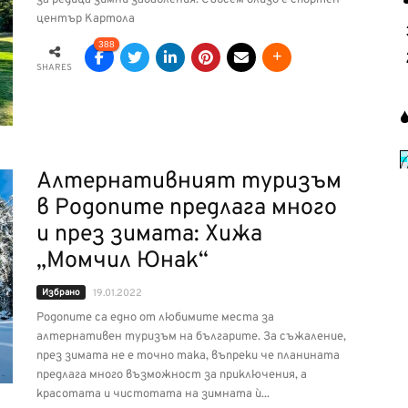
център Картола
388
SHARES
Алтернативният туризъм
в Родопите предлага много
и през зимата: Хижа
„Момчил Юнак“
Избрано
19.01.2022
Родопите са едно от любимите места за
алтернативен туризъм на българите. За съжаление,
през зимата не е точно така, въпреки че планината
предлага много възможност за приключения, а
красотата и чистотата на зимната ѝ...