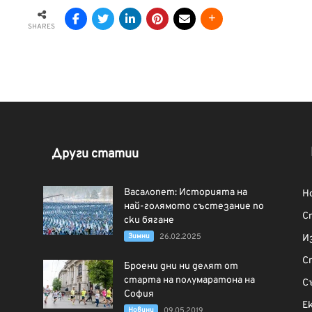
SHARES
Други статии
Васалопет: Историята на
Н
най-голямото състезание по
С
ски бягане
Зимни
26.02.2025
И
С
Броени дни ни делят от
старта на полумаратона на
С
София
Е
Новини
09.05.2019