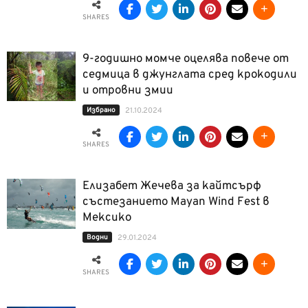
SHARES
9-годишно момче оцелява повече от
седмица в джунглата сред крокодили
и отровни змии
Избрано
21.10.2024
SHARES
Елизабет Жечева за кайтсърф
състезанието Mayan Wind Fest в
Мексико
Водни
29.01.2024
SHARES