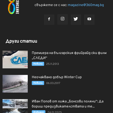
свържете се с нас:
magazine@360mag.bg
Други статии
Премиера на българския фрийрайд ски филм
„СЛЕДИ“
Новини
25.11.2013
Неочаквано добър Winter Cup
Новини
06.03.2017
Иван Попов от хижа „Бонсови поляни“: Да
бориш предизвикателствата и те...
Избрано
24.01.2025