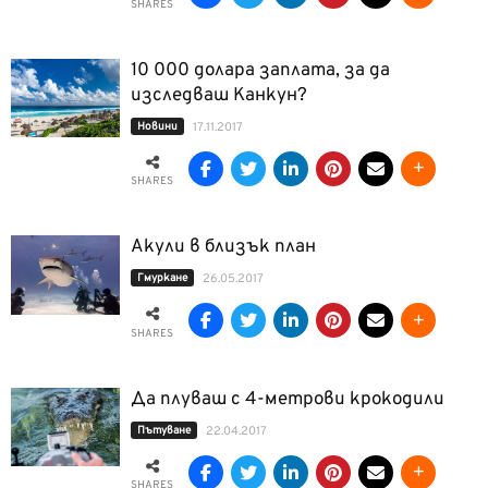
SHARES
10 000 долара заплата, за да
изследваш Канкун?
Новини
17.11.2017
SHARES
Акули в близък план
Гмуркане
26.05.2017
SHARES
Да плуваш с 4-метрови крокодили
Пътуване
22.04.2017
SHARES