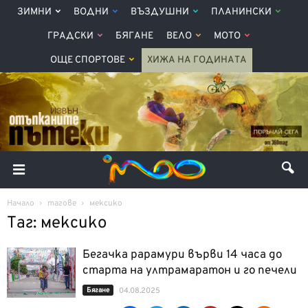
ЗИМНИ
ВОДНИ
ВЪЗДУШНИ
ПЛАНИНСКИ
ГРАДСКИ
БЯГАНЕ
ВЕЛО
МОТО
ОЩЕ СПОРТОВЕ
ХИЖА НА ГОДИНАТА
Начало
тагове
мексико
Таг: мексико
Бегачка рарамури върви 14 часа до
старта на ултрамаратон и го печели
Бягане
04.08.2025