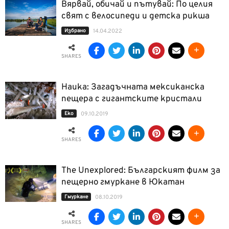
Вярвай, обичай и пътувай: По целия
свят с велосипеди и детска рикша
Избрано
14.04.2022
SHARES
Наика: Загадъчната мексиканска
пещера с гигантските кристали
Еко
09.10.2019
SHARES
The Unexplored: Българският филм за
пещерно гмуркане в Юкатан
Гмуркане
08.10.2019
SHARES