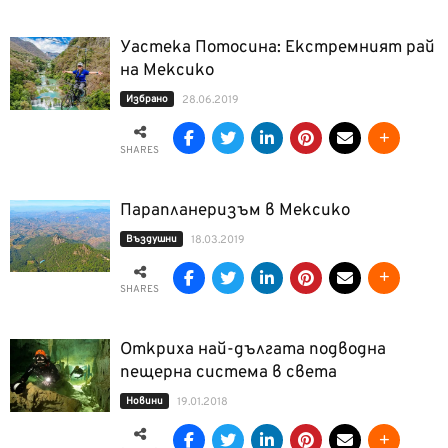
Уастека Потосина: Екстремният рай
на Мексико
Избрано
28.06.2019
SHARES
Парапланеризъм в Мексико
Въздушни
18.03.2019
SHARES
Откриха най-дългата подводна
пещерна система в света
Новини
19.01.2018