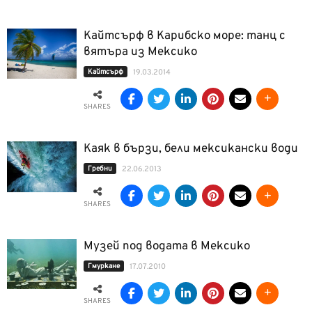
Кайтсърф в Карибско море: танц с
вятъра из Мексико
Кайтсърф
19.03.2014
SHARES
Каяк в бързи, бели мексикански води
Гребни
22.06.2013
SHARES
Музей под водата в Мексико
Гмуркане
17.07.2010
SHARES