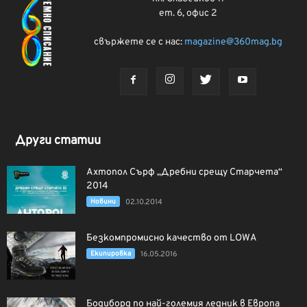
ет. 6, офис 2
свържете се с нас:
magazine@360mag.bg
Други статии
Ахтопол Сърф „Дребни срещу Старчета“
2014
Новини
02.10.2014
Безкомпромисно качество от LOWA
Екипировка
16.05.2016
Бодиборд по най-големия ледник в Европа