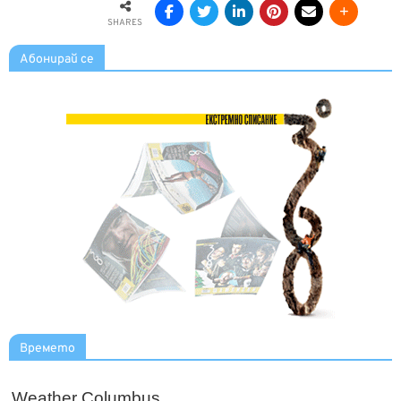
SHARES
Абонирай се
Времето