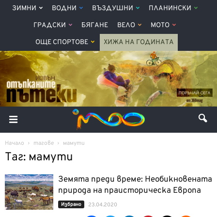
ЗИМНИ
ВОДНИ
ВЪЗДУШНИ
ПЛАНИНСКИ
ГРАДСКИ
БЯГАНЕ
ВЕЛО
МОТО
ОЩЕ СПОРТОВЕ
ХИЖА НА ГОДИНАТА
Начало
тагове
мамути
Таг: мамути
Земята преди време: Необикновената
природа на праисторическа Европа
Избрано
23.04.2020