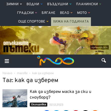
ЗИМНИ
ВОДНИ
ВЪЗДУШНИ
ПЛАНИНСКИ
ГРАДСКИ
БЯГАНЕ
ВЕЛО
МОТО
ОЩЕ СПОРТОВЕ
ХИЖА НА ГОДИНАТА
Начало
тагове
как да изберем
Таг: как да изберем
Как да изберем маскa за ски и
сноуборд?
Екипировка
02.12.2023