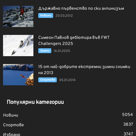
Държавно първенство по ски алпинизъм
Новини
20.03.2012
Симеон Павлов дебютира във FWT
Challengers 2025
Зимни
16.01.2025
15 от най-добрите екстремни зимни снимки
на 2013
Спортове
05.01.2014
Популярни категории
5054
Новини
3837
Спортове
3747
Избрано