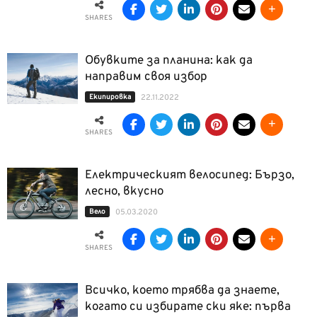
SHARES
Обувките за планина: как да
направим своя избор
Екипировка
22.11.2022
SHARES
Електрическият велосипед: Бързо,
лесно, вкусно
Вело
05.03.2020
SHARES
Всичко, което трябва да знаете,
когато си избирате ски яке: първа