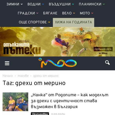
ЗИМНИ
ВОДНИ
ВЪЗДУШНИ
ПЛАНИНСКИ
ГРАДСКИ
БЯГАНЕ
ВЕЛО
МОТО
ОЩЕ СПОРТОВЕ
ХИЖА НА ГОДИНАТА
Начало
тагове
дрехи от мерино
Таг: дрехи от мерино
„Нанка“ от Родопите – как моделът
за дрехи с идентичност става
възможен в България
Екипировка
11.05.2026