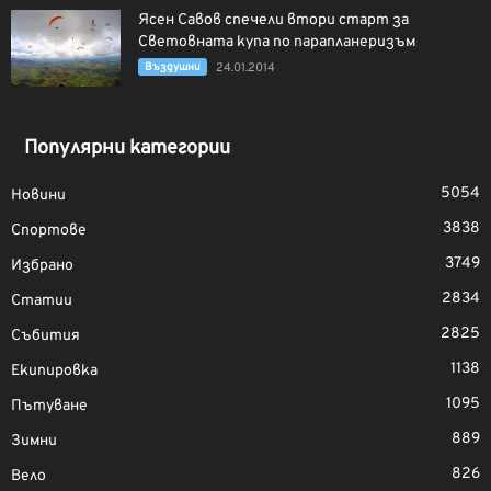
Ясен Савов спечели втори старт за
Световната купа по парапланеризъм
Въздушни
24.01.2014
Популярни категории
5054
Новини
3838
Спортове
3749
Избрано
2834
Статии
2825
Събития
1138
Екипировка
1095
Пътуване
889
Зимни
826
Вело