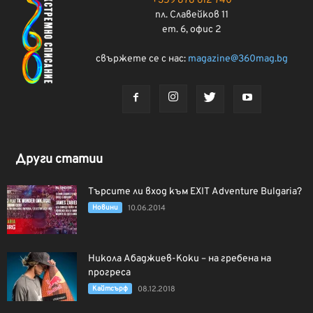
+359 878 612 740
пл. Славейков 11
ет. 6, офис 2
свържете се с нас:
magazine@360mag.bg
Други статии
Търсите ли вход към EXIT Adventure Bulgaria?
Новини
10.06.2014
Никола Абаджиев-Коки – на гребена на
прогреса
Кайтсърф
08.12.2018