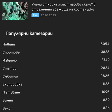
Учени откриха „пластмасови скали“ в
отдалечено убежище на костенурки
Еко
25.03.2023
Популярни категории
5054
Новини
3838
Спортове
3749
Избрано
2834
Статии
2825
Събития
1138
Екипировка
1095
Пътуване
889
Зимни
826
Вело