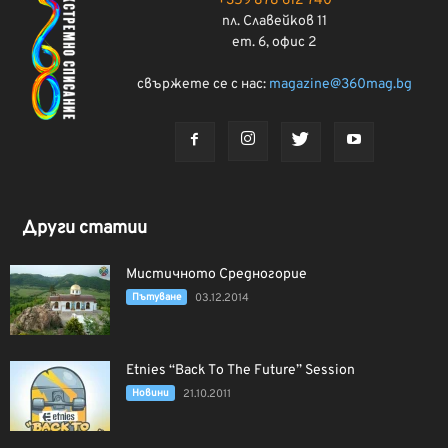
+359 878 612 740
пл. Славейков 11
ет. 6, офис 2
свържете се с нас:
magazine@360mag.bg
Други статии
Мистичното Средногорие
Пътуване
03.12.2014
Etnies “Back To The Future” Session
Новини
21.10.2011