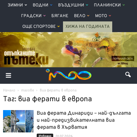
ЗИМНИ
ВОДНИ
ВЪЗДУШНИ
ПЛАНИНСКИ
ГРАДСКИ
БЯГАНЕ
ВЕЛО
МОТО
ОЩЕ СПОРТОВЕ
ХИЖА НА ГОДИНАТА
Начало
тагове
виа ферати в европа
Таг: виа ферати в европа
Виа ферата Динариди – най-дългата
и най-предизвикателната виа
ферата в Хърватия
Избрано
01.07.2026