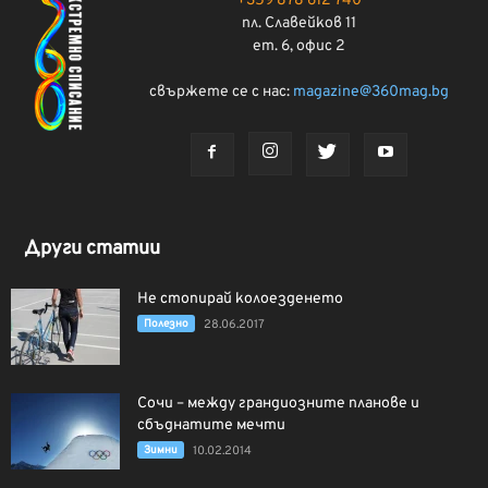
+359 878 612 740
пл. Славейков 11
ет. 6, офис 2
свържете се с нас:
magazine@360mag.bg
Други статии
Не стопирай колоезденето
Полезно
28.06.2017
Сочи – между грандиозните планове и
сбъднатите мечти
Зимни
10.02.2014