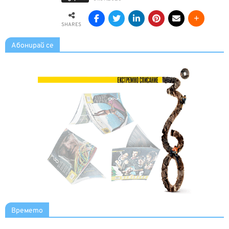
SHARES
Абонирай се
Времето