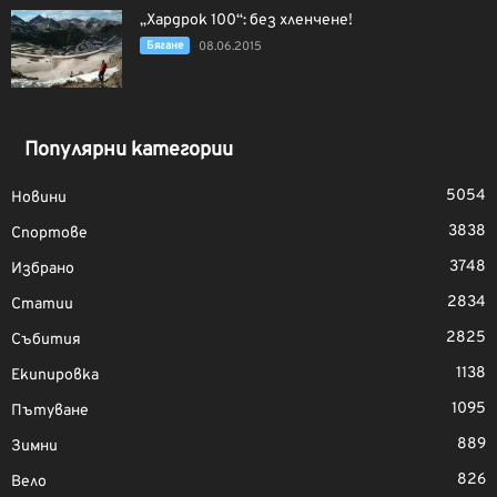
„Хардрок 100“: без хленчене!
Бягане
08.06.2015
Популярни категории
5054
Новини
3838
Спортове
3748
Избрано
2834
Статии
2825
Събития
1138
Екипировка
1095
Пътуване
889
Зимни
826
Вело