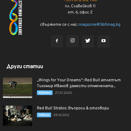
+359 878 612 740
пл. Славейков 11
ет. 6, офис 2
свържете се с нас:
magazine@360mag.bg
Други статии
„Wings for Your Dreams“: Red Bull атлетът
Тихомир Иванов замести отменената...
Избрано
27.07.2020
Red Bull Stratos: Въпроси & отговори
Новини
09.10.2012