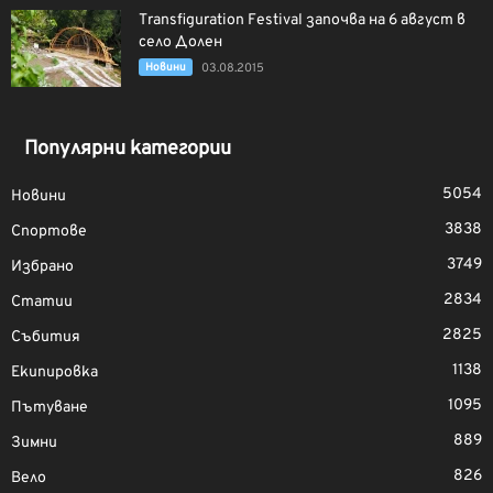
Transfiguration Festival започва на 6 август в
село Долен
Новини
03.08.2015
Популярни категории
5054
Новини
3838
Спортове
3749
Избрано
2834
Статии
2825
Събития
1138
Екипировка
1095
Пътуване
889
Зимни
826
Вело