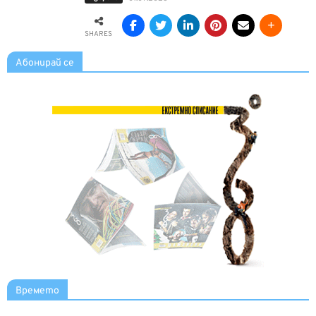
SHARES
Абонирай се
Времето