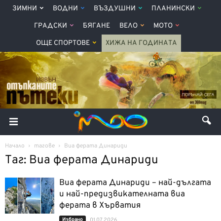
ЗИМНИ
ВОДНИ
ВЪЗДУШНИ
ПЛАНИНСКИ
ГРАДСКИ
БЯГАНЕ
ВЕЛО
МОТО
ОЩЕ СПОРТОВЕ
ХИЖА НА ГОДИНАТА
Начало
тагове
Виа ферата Динариди
Таг: Виа ферата Динариди
Виа ферата Динариди – най-дългата
и най-предизвикателната виа
ферата в Хърватия
Избрано
01.07.2026