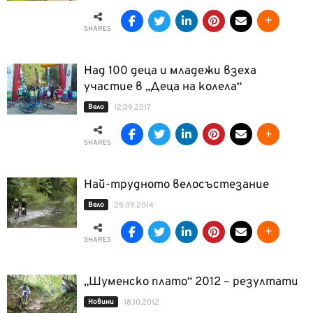
SHARES
Над 100 деца и младежи взеха
участие в „Деца на колела“
Вело
12.09.2017
SHARES
Най-трудното велосъстезание
Вело
25.09.2014
SHARES
„Шуменско плато“ 2012 – резултати
Новини
18.10.2012