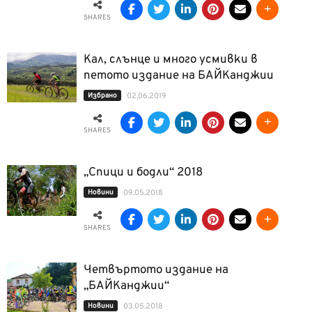
SHARES
Кал, слънце и много усмивки в
петото издание на БАЙКанджии
Избрано
02.06.2019
SHARES
„Спици и бодли“ 2018
Новини
09.05.2018
SHARES
Четвъртото издание на
„БАЙКанджии“
Новини
03.05.2018