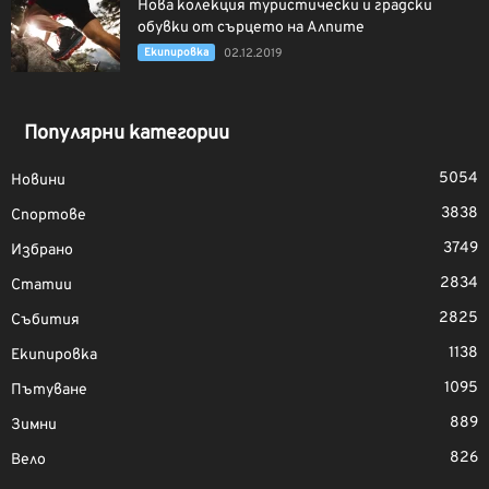
Новa колекция туристически и градски
обувки от сърцето на Алпите
Екипировка
02.12.2019
Популярни категории
5054
Новини
3838
Спортове
3749
Избрано
2834
Статии
2825
Събития
1138
Екипировка
1095
Пътуване
889
Зимни
826
Вело