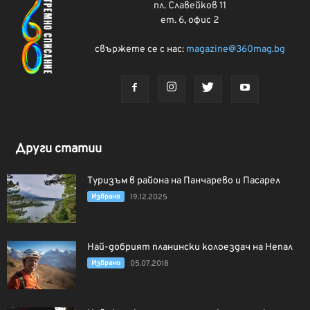
пл. Славейков 11
ет. 6, офис 2
свържете се с нас:
magazine@360mag.bg
Други статии
Туризъм в района на Панчарево и Пасарел
Избрано
19.12.2025
Най-добрият планински колоездач на Непал
Избрано
05.07.2018