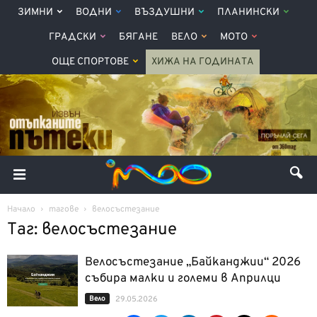
ЗИМНИ
ВОДНИ
ВЪЗДУШНИ
ПЛАНИНСКИ
ГРАДСКИ
БЯГАНЕ
ВЕЛО
МОТО
ОЩЕ СПОРТОВЕ
ХИЖА НА ГОДИНАТА
Начало
тагове
велосъстезание
Таг: велосъстезание
Велосъстезание „Байканджии“ 2026
събира малки и големи в Априлци
Вело
29.05.2026