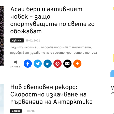
Асаи бери и активният
човек – защо
спортуващите по света го
обожават
Избрано
19.02.2026
Тези тъмнолилави плодове подсилват имунитета,
подобряват здравето на сърцето, зрението и тонуса
SHARES
Нов световен рекорд:
Скоростно изкачване на
първенеца на Антарктика
Бягане
21.01.2023