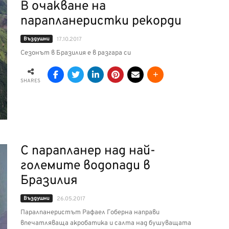
В очакване на
парапланеристки рекорди
Въздушни
17.10.2017
Сезонът в Бразилия е в разгара си
SHARES
С парапланер над най-
големите водопади в
Бразилия
Въздушни
26.05.2017
Паралпанеристът Рафаел Гоберна направи
впечатляваща акробатика и салта над бушуващата