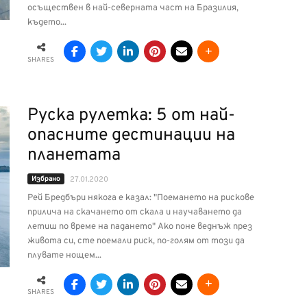
осъществен в най-северната част на Бразилия,
където...
SHARES
Руска рулетка: 5 от най-
опасните дестинации на
планетата
Избрано
27.01.2020
Рей Бредбъри някога е казал: "Поемането на рискове
прилича на скачането от скала и научаването да
летиш по време на падането" Ако поне веднъж през
живота си, сте поемали риск, по-голям от този да
плувате нощем...
SHARES