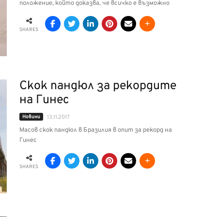
положение, който доказва, че всичко е възможно
SHARES
Скок пандюл за рекордите
на Гинес
Новини
13.11.2017
Масов скок пандюл в Бразилия в опит за рекорд на
Гинес
SHARES