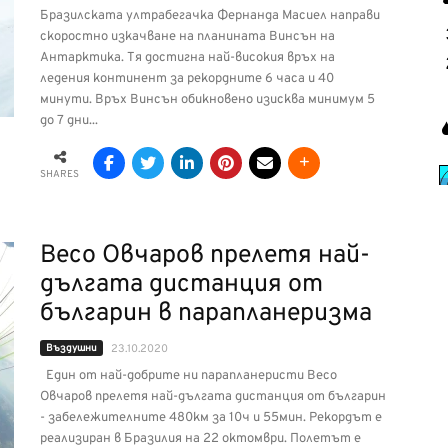
Бразилската ултрабегачка Фернанда Масиел направи
скоростно изкачване на планината Винсън на
Антарктика. Тя достигна най-високия връх на
ледения континент за рекордните 6 часа и 40
минути. Връх Винсън обикновено изисква минимум 5
до 7 дни...
SHARES
Весо Овчаров прелетя най-
дългата дистанция от
българин в парапланеризма
Въздушни
23.10.2020
Един от най-добрите ни парапланеристи Весо
Овчаров прелетя най-дългата дистанция от българин
- забележителните 480км за 10ч и 55мин. Рекордът е
реализиран в Бразилия на 22 октомври. Полетът е