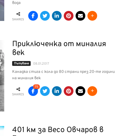
вода
SHARES
Приключенка от миналия
век
Пътуване
08.01.2017
Канадка стига с кола до 80 страни през 20-те години
на миналия век
75
SHARES
401 км за Весо Овчаров в