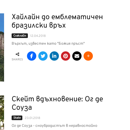
Хайлайн до емблематичен
бразилски връх
Слаклайн
12.04.2018
Върхът, известен като "Божия пръст"
SHARES
Скейт вдъхновение: Ог де
Соуза
Skate
23.01.2018
Ог де Соуза - сноубродистът в неравностойно