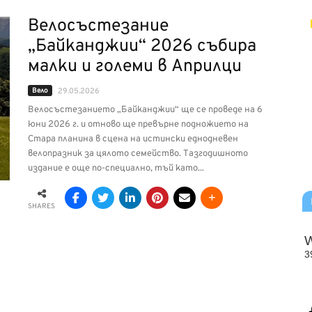
Велосъстезание
„Байканджии“ 2026 събира
малки и големи в Априлци
Вело
29.05.2026
Велосъстезанието „Байканджии“ ще се проведе на 6
юни 2026 г. и отново ще превърне подножието на
Стара планина в сцена на истински еднодневен
велопразник за цялото семейство. Тазгодишното
издание е още по-специално, тъй като...
SHARES