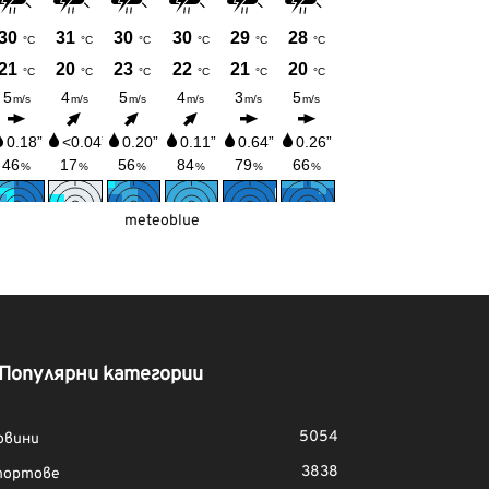
meteoblue
Популярни категории
5054
овини
3838
портове