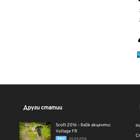
Други статии
Scott 2016 – байк акценти:
Н
Voltage FR
С
Вело
26.04.2016