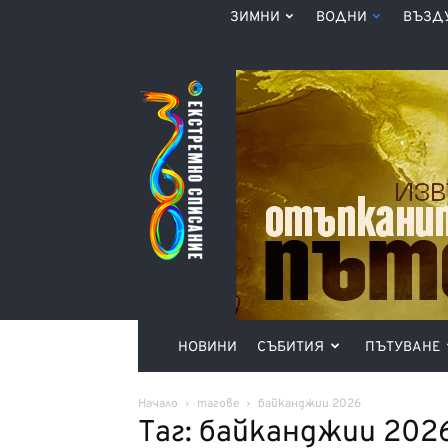
ЗИМНИ
ВОДНИ
ВЪЗД
Списание
360°
НОВИНИ
СЪБИТИЯ
ПЪТУВАНЕ
Начало
тагове
байканджии 2026
Таг: байканджии 202