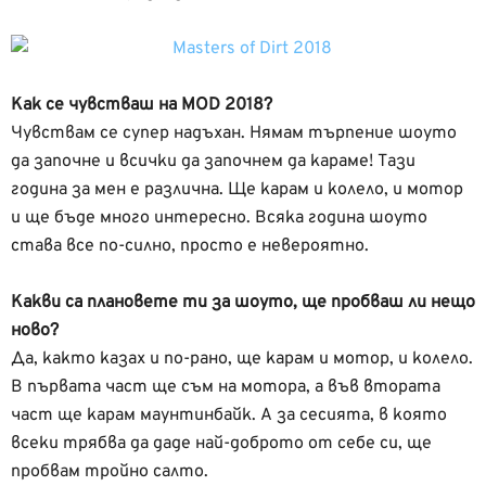
Как се чувстваш на MOD 2018?
Чувствам се супер надъхан. Нямам търпение шоуто
да започне и всички да започнем да караме! Тази
година за мен е различна. Ще карам и колело, и мотор
и ще бъде много интересно. Всяка година шоуто
става все по-силно, просто е невероятно.
Какви са плановете ти за шоуто, ще пробваш ли нещо
ново?
Да, както казах и по-рано, ще карам и мотор, и колело.
В първата част ще съм на мотора, а във втората
част ще карам маунтинбайк. А за сесията, в която
всеки трябва да даде най-доброто от себе си, ще
пробвам тройно салто.