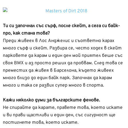
Ти си започнал със сърф, после скейт, а сега си байк-
про, как стана това?
Преди живеех в Лос Анджелис и съответно карах
много сърф и скейт. Разбира се, често ходех в скейт
парковете да карам и един ден мой приятел беше със
своя BMX и аз просто реших да пробвам. След това се
преместих да живея в Барселона, където живеех
много близо до един байк парк. Започнах да карам
много и така се развих супер много в спорта.
Кажи няколко думи за българските фенове.
Не спирайте да карате, правете това, което искате
и ви прави щастливи и един ден, със сигурност ще
постигнете това, което искате.