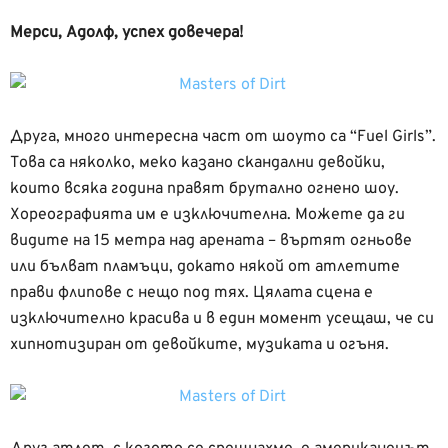
Мерси, Адолф, успех довечера!
Друга, много интересна част от шоуто са “Fuel Girls”.
Това са няколко, меко казано скандални девойки,
които всяка година правят брутално огнено шоу.
Хореографията им е изключителна. Можете да ги
видите на 15 метра над арената – въртят огньове
или бълват пламъци, докато някой от атлетите
прави флипове с нещо под тях. Цялата сцена е
изключително красива и в един момент усещаш, че си
хипнотизиран от девойките, музиката и огъня.