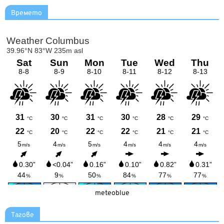
Времето
meteoblue
Тагове