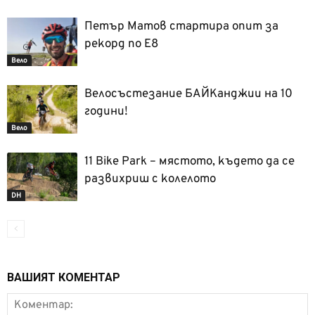
Петър Матов стартира опит за
рекорд по Е8
Вело
Велосъстезание БАЙКанджии на 10
години!
Вело
11 Bike Park – мястото, където да се
развихриш с колелото
DH
ВАШИЯТ КОМЕНТАР