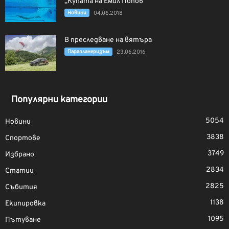
„Купата на Емил Попов“
Новини
04.06.2018
В преследване на вятъра
Парапланеризъм
23.06.2016
Популярни категории
5054
Новини
3838
Спортове
3749
Избрано
2834
Статии
2825
Събития
1138
Екипировка
1095
Пътуване