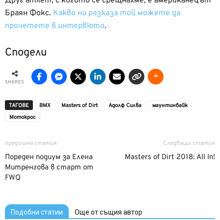
Друг атлет, с когото се срещнахме, е американецът
Браян Фокс.
Какво ни разказа той можете да
прочетете в интервюто
.
Сподели
SHARES
ТАГОВЕ
BMX
Masters of Dirt
Адолф Силва
маунтинбайк
Мотокрос
предишна статия
Следваща статия
Пореден подиум за Елена
Masters of Dirt 2018: All In!
Митренгова в старт от
FWQ
Подобни статии
Още от същия автор