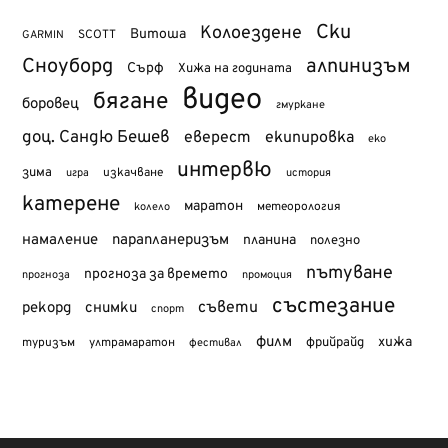
Ски
Колоездене
Витоша
SCOTT
GARMIN
Сноуборд
алпинизъм
Сърф
Хижа на годината
видео
бягане
боровец
гмуркане
доц. Сандю Бешев
еверест
екипировка
еко
интервю
зима
изкачване
история
игра
катерене
маратон
метеорология
колело
намаление
парапланеризъм
планина
полезно
пътуване
прогноза за времето
прогноза
промоция
състезание
съвети
рекорд
снимки
спорт
филм
хижа
туризъм
фрийрайд
ултрамаратон
фестивал