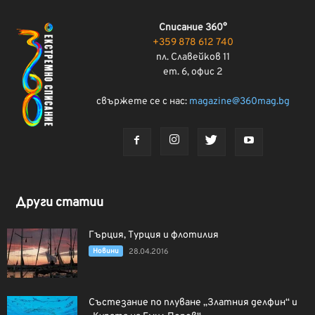
Списание 360°
+359 878 612 740
пл. Славейков 11
ет. 6, офис 2
свържете се с нас:
magazine@360mag.bg
Други статии
Гърция, Турция и флотилия
Новини
28.04.2016
Състезание по плуване „Златния делфин“ и