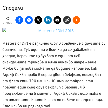
Сподели
SHARES
Masters of Dirt е различно шоу в сравнение с другите си
братчета. Тук идеята е всички да се забавляват
заедно, карачите избухват с едни от най-
скандалните трикове и няма никакво напрежение.
Може би затова можете да видите например, как
Адолф Силва прави в серия двоен бекфлип, последван
от флет спин 720 или как 10-има мотокросисти
правят един след друг бекфлип с вариация в
продължение на 5 минути. Адолф Силва също така е
от атлетите, които карат по повече от едно неща.
Ето какво ни разказа той.