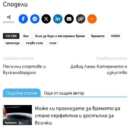
Сподели
SHARES
ТАГОВЕ
бан
Блог за бури и екстремно време
времето
НИМХ
прогноза
първи сняг
сняг
предишна статия
Следваща статия
Пясъчни спортове и
Давид Лама: Катеренето е
вулканобординг
изкуство
Подобни статии
Още от същия автор
Може ли прогнозата за времето да
стане перфектна и достъпна за
всички
Избрано