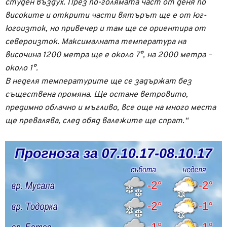
студен въздух. През по-голямата част от деня по
високите и открити части вятърът ще е от юг-
югоизток, но привечер и там ще се ориентира от
североизток. Максималната температура на
височина 1200 метра ще е около 7°, на 2000 метра –
около 1°.
В неделя температурите ще се задържат без
съществена промяна. Ще остане ветровито,
предимно облачно и мъгливо, все още на много места
ще превалява, след обяд валежите ще спрат.“