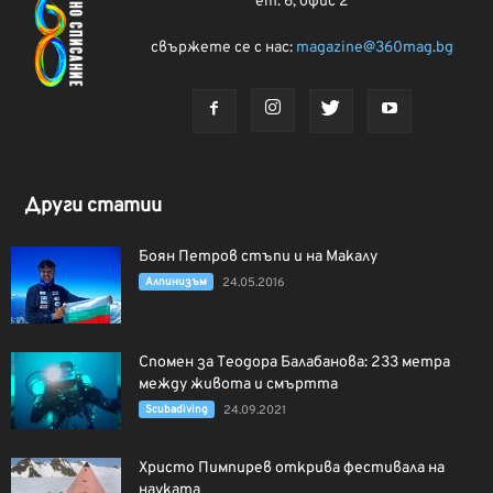
ет. 6, офис 2
свържете се с нас:
magazine@360mag.bg
Други статии
Боян Петров стъпи и на Макалу
Алпинизъм
24.05.2016
Спомен за Теодора Балабанова: 233 метра
между живота и смъртта
Scubadiving
24.09.2021
Христо Пимпирев открива фестивала на
науката