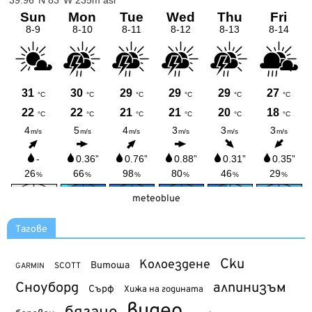
meteoblue
Тагове
Ски
Колоездене
Витоша
SCOTT
GARMIN
Сноуборд
алпинизъм
Сърф
Хижа на годината
видео