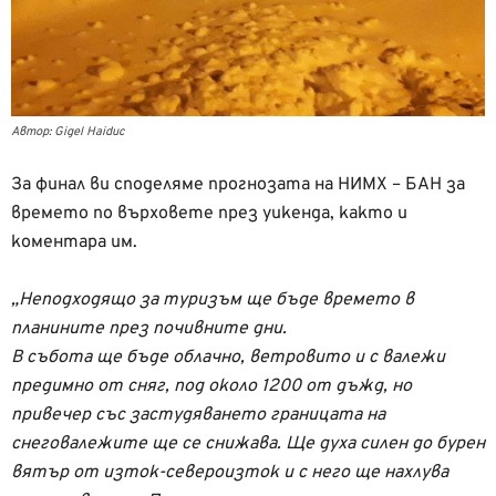
Автор: Gigel Haiduc
За финал ви споделяме прогнозата на НИМХ – БАН за
времето по върховете през уикенда, както и
коментара им.
„Неподходящо за туризъм ще бъде времето в
планините през почивните дни.
В събота ще бъде облачно, ветровито и с валежи
предимно от сняг, под около 1200 от дъжд, но
привечер със застудяването границата на
снеговалежите ще се снижава. Ще духа силен до бурен
вятър от изток-североизток и с него ще нахлува