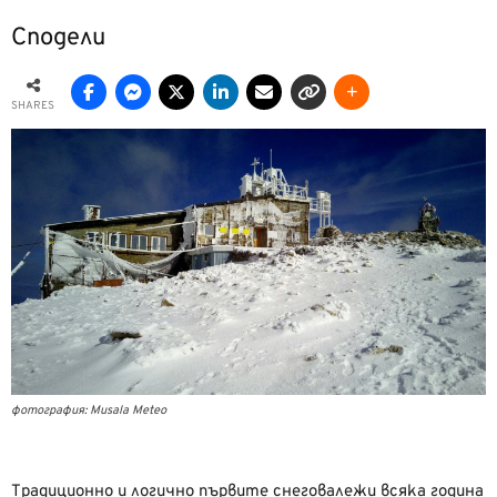
Сподели
SHARES
фотография: Musala Meteo
Традиционно и логично първите снеговалежи всяка година