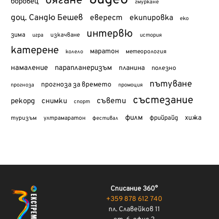
бягане
боровец
гмуркане
доц. Сандю Бешев
еверест
екипировка
еко
интервю
зима
изкачване
история
игра
катерене
маратон
метеорология
колело
намаление
парапланеризъм
планина
полезно
пътуване
прогноза за времето
прогноза
промоция
състезание
съвети
рекорд
снимки
спорт
филм
хижа
туризъм
фрийрайд
ултрамаратон
фестивал
Списание 360°
+359 878 612 740
пл. Славейков 11