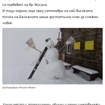
се появяват на вр. Мусала.
И тази година, още през септември на най-високата
точка на Балканите имше достатъчно сняг за снежен
човек.
фотография: Musala Meteo
Друго място с традиционни, обилни и ранни снеговалежи