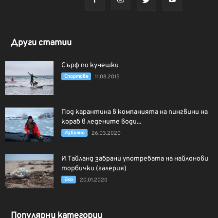
Други статии
Сърф по кучешки
Спортове
11.08.2015
Под карантина в компанията на пингвини на
кораб в ледените води...
Избрано
26.03.2020
И Тайланд забрани употребата на найлонови
торбички (галерия)
Еко
20.01.2020
Популярни категории