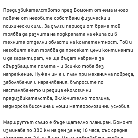
Предизвикателството пред Бомонт отнема много
повече от неговите собствени физически и
психически сили. За дълги периоди от време той
трябва да разчита на подкрепата на екипа си в
техните отделни области на компетентност. Той и
неговият екип трябва да пресекат цели континенти
и да гарантират, че ще бъдат навреме за
свързващите полета – и всичко това без
напрежение. Нужен им е и план при механична повреда,
заболявания и наранявания, въпросите по
настаняването и редица екологични
предизвикателства, включително топлина,
надморска височина и лоши метеорологични условия.
Маршрутът също е бъде щателно планиран. Бомонт
изминава по 380 км на ден за над 16 часа, със средна