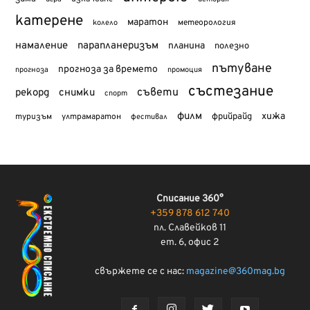
катерене
маратон
метеорология
колело
намаление
парапланеризъм
планина
полезно
пътуване
прогноза за времето
прогноза
промоция
състезание
съвети
рекорд
снимки
спорт
филм
хижа
туризъм
фрийрайд
ултрамаратон
фестивал
Списание 360°
+359 878 612 740
пл. Славейков 11
ет. 6, офис 2
свържете се с нас:
magazine@360mag.bg