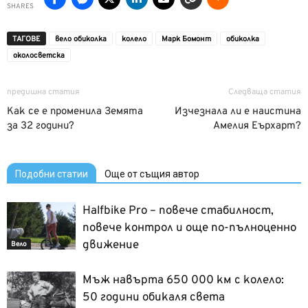
SHARES
ТАГОВЕ
вело обиколка
колело
Марк Бомонт
обиколка
околосветска
предишна статия
Следваща статия
Как се е променила Земята
Изчезнала ли е наистина
за 32 години?
Амелия Еърхарт?
Подобни статии
Още от същия автор
Halfbike Pro – повече стабилност,
повече контрол и още по-пълноценно
движение
Вело
Мъж навърта 650 000 км с колело:
50 години обикаля света