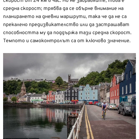
скорост от 24 км в час. Но не забравяйте, това е
средна скорост; трябва да се обърне внимание на
планирането на дневни маршрути, така че да не са
прекалено предизвикателство или да застрашават
способността му да поддържа тази средна скорост.
Темпото и самоконтролът са от ключово значение.