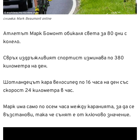
снимка: Mark Beaumont online
Атлетът Марк Бомонт обикаля света за 80 дни с
колело.
Свръх издръжливият спортист изминава по 380
километра на ден.
Шотландецът кара велосипед по 16 часа на ден със
скорост 24 километра в час.
Марк има само по осем часа между каранията, за да се
възстанови, така че сънят е от ключово значение.