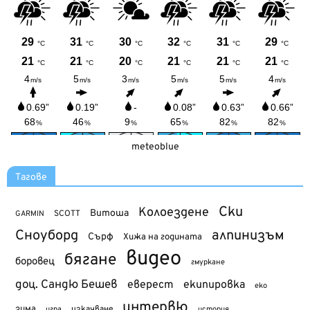
meteoblue
Тагове
Ски
Колоездене
Витоша
SCOTT
GARMIN
Сноуборд
алпинизъм
Сърф
Хижа на годината
видео
бягане
боровец
гмуркане
доц. Сандю Бешев
еверест
екипировка
еко
интервю
зима
изкачване
история
игра