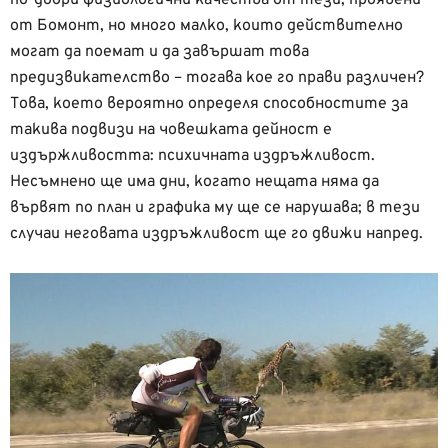
по-добри физиологични качества от тези, проявени
от Бомонт, но много малко, които действително
могат да поемат и да завършат това
предизвикателство – тогава кое го прави различен?
Това, което вероятно определя способностите за
такива подвизи на човешката дейност е
издържливостта: психичната издръжливост.
Несъмнено ще има дни, когато нещата няма да
вървят по план и графика му ще се нарушава; в тези
случаи неговата издръжливост ще го движи напред.