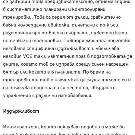
се завърши това предизвикателство, отнема години
в систематично планирани и контролирани
тренировки. Това са серия от дълги, сравнително
бавни колоездачни обиколки, съчетани с по-къси
разстояния при по-високи скорости, известни като
интервални тренировки. Повторяемостта подготвя
неговата специфична издръжливост и увеличава
неговия VO2 max и лактатния праг в подготовката за
дните, когато той се изправя срещу силен насрещен
вятър или когато е в планините. По време на
тренировките той е научил как да слуша тялото си и
да тълкува сърдечната си честота, свързана с
упражнения с различни натоварвания.
Издържливост
Има много хора, които показват подобни и може би