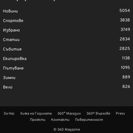
5054
Новини
3838
Спортове
3749
Избрано
2834
Статии
2825
Събития
1138
Екипировка
1095
Пътуване
889
Зимни
826
Вело
За Нас
Хижа на Годината
360° Магазин
360º Върхове
Press
Проекти
Контакти
Поверителност
© 360 Magazine