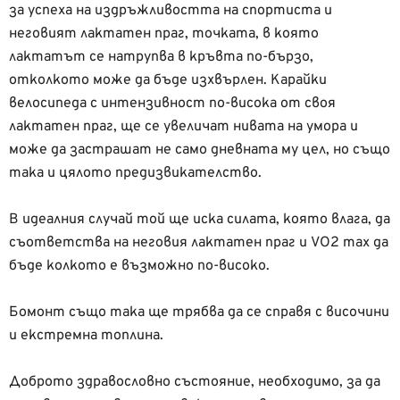
за успеха на издръжливостта на спортиста и
неговият лактатен праг, точката, в която
лактатът се натрупва в кръвта по-бързо,
отколкото може да бъде изхвърлен. Карайки
велосипеда с интензивност по-висока от своя
лактатен праг, ще се увеличат нивата на умора и
може да застрашат не само дневната му цел, но също
така и цялото предизвикателство.
В идеалния случай той ще иска силата, която влага, да
съответства на неговия лактатен праг и VO2 max да
бъде колкото е възможно по-високо.
Бомонт също така ще трябва да се справя с височини
и екстремна топлина.
Доброто здравословно състояние, необходимо, за да