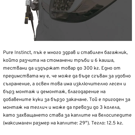
Pure Instinct, пък е много здрав и стабилен багажник,
който разчита на стоманени тръби и 6 каиша,
тествани да издържат товар до 300 кг. Едно от
предимствата му е, че може да бъде сгъван за удобно
съхранение, а освен това има изключително лесен и
бърз монтаж и демонтаж, благодарение на
добавените куки за бързо закачане. Той е пригоден за
монтаж на теглич и може да превози до 3 колела,
като захващането става за каплите на велосипедите
(максимален размер на каплите: 29″). Тегло: 12.5 кг.