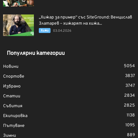
„Хижар за пример“ със SiteGround: Венцислав
Златарев – хижарят на хижа...
Хижи
03.04.2026
Популярни категории
5054
Новини
3837
Спортове
3747
Избрано
2834
Статии
2825
Събития
1138
Екипировка
1095
Пътуване
889
Зимни