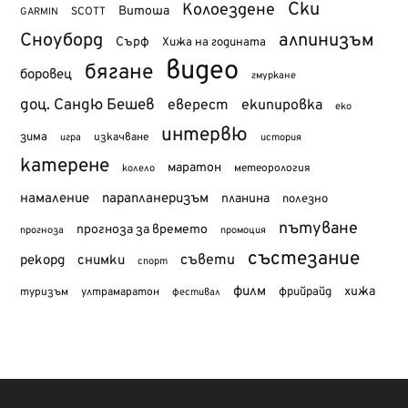
Ски
Колоездене
Витоша
SCOTT
GARMIN
Сноуборд
алпинизъм
Сърф
Хижа на годината
видео
бягане
боровец
гмуркане
доц. Сандю Бешев
еверест
екипировка
еко
интервю
зима
изкачване
история
игра
катерене
маратон
метеорология
колело
намаление
парапланеризъм
планина
полезно
пътуване
прогноза за времето
прогноза
промоция
състезание
съвети
рекорд
снимки
спорт
филм
хижа
туризъм
фрийрайд
ултрамаратон
фестивал