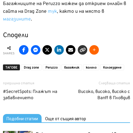
Багажниците на Peruzzo можем да открием онлайн в
сайта на Drag Zone
тук
, както и на място в
магазините
.
Сподели
SHARES
ТАГОВЕ
Drag zone
Peruzzo
багажник
колело
Колоездене
предишна статия
Следваща статия
#SecretSpots: Плажът на
Високо, високо, високо с
забавлението
Banff в Пловдив
Подобни статии
Още от същия автор