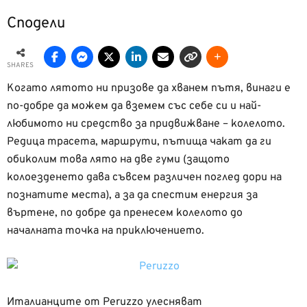
Сподели
SHARES
Когато лятото ни призове да хванем пътя, винаги е
по-добре да можем да вземем със себе си и най-
любимото ни средство за придвижване – колелото.
Редица трасета, маршрути, пътища чакат да ги
обиколим това лято на две гуми (защото
колоезденето дава съвсем различен поглед дори на
познатите места), а за да спестим енергия за
въртене, по добре да пренесем колелото до
началната точка на приключението.
Италианците от Peruzzo улесняват