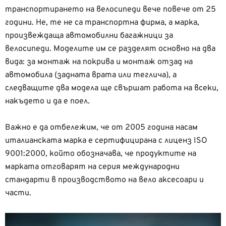
транспортирането на велосипеди вече повече от 25
години. Не, те не са транспортна фирма, а марка,
произвеждаща автомобилни багажници за
велосипеди. Моделите им се разделят основно на два
вида: за монтаж на покрива и монтаж отзад на
автомобила (задната врата или теглича), а
следващите два модела ще свършат работа на всеки,
накъдето и да е поел.
Важно е да отбележим, че от 2005 година насам
италианската марка е сертифицирана с лиценз ISO
9001:2000, който обозначава, че продуктите на
марката отговарят на серия международни
стандарти в производството на вело аксесоари и
части.