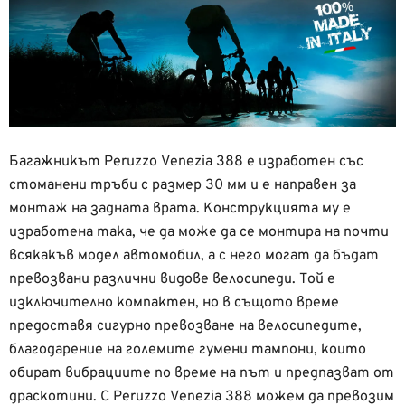
Багажникът Peruzzo Venezia 388 е изработен със
стоманени тръби с размер 30 мм и е направен за
монтаж на задната врата. Конструкцията му е
изработена така, че да може да се монтира на почти
всякакъв модел автомобил, а с него могат да бъдат
превозвани различни видове велосипеди. Той е
изключително компактен, но в същото време
предоставя сигурно превозване на велосипедите,
благодарение на големите гумени тампони, които
обират вибрациите по време на път и предпазват от
драскотини. С Peruzzo Venezia 388 можем да превозим