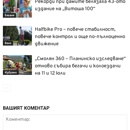
Рекорди при дамите белязаха 43-ото
издание на „Витоша 100“
Бягане
Halfbike Pro – повече стабилност,
повече контрол и още по-пълноценно
движение
Вело
„Смолян 360 – Планинско изследване“
отново събира бегачи и колоездачи
на 11 и 12 юли
Избрано
ВАШИЯТ КОМЕНТАР