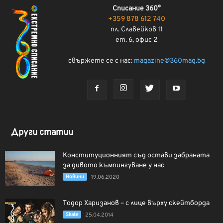
Списание 360°
+359 878 612 740
пл. Славейков 11
ет. 6, офис 2
свържете се с нас:
magazine@360mag.bg
Други статии
Конституционният съд остави забраната
за дивото къмпингуване у нас
Новини
19.06.2020
Тодор Харизанов – с лице върху скейтборда
Skate
25.04.2014