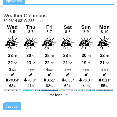
Времето
meteoblue
Тагове