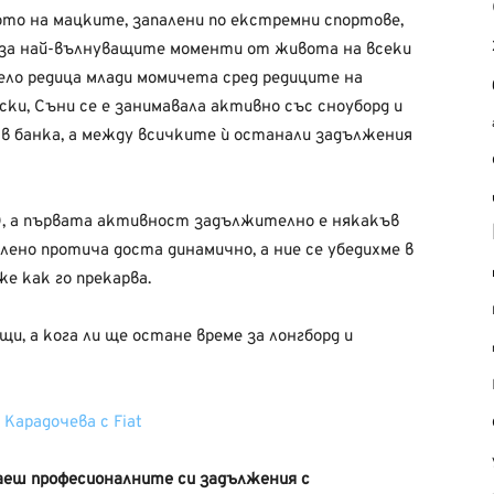
вото на мацките, запалени по екстремни спортове,
я за най-вълнуващите моменти от живота на всеки
вело редица млади момичета сред редиците на
и, Съни се е занимавала активно със сноуборд и
в банка, а между всичките ѝ останали задължения
0, а първата активност задължително е някакъв
елено протича доста динамично, а ние се убедихме в
же как го прекарва.
ещи, а кога ли ще остане време за лонгборд и
аеш професионалните си задължения с