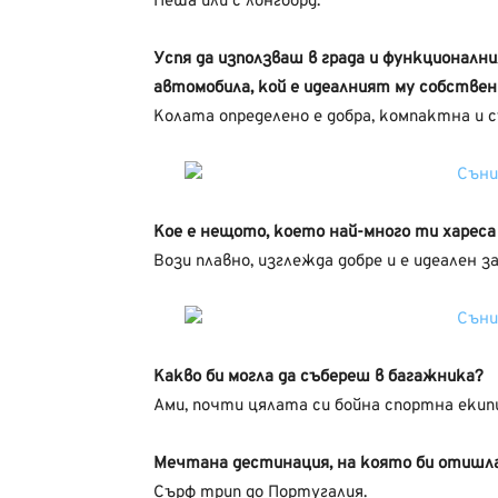
Пеша или с лонгборд.
Успя да използваш в града и функционалн
автомобила, кой е идеалният му собстве
Колата определено е добра, компактна и с
Кое е нещото, което най-много ти хареса
Вози плавно, изглежда добре и е идеален з
Какво би могла да събереш в багажника?
Ами, почти цялата си бойна спортна екипи
Мечтана дестинация, на която би отишла 
Сърф трип до Португалия.