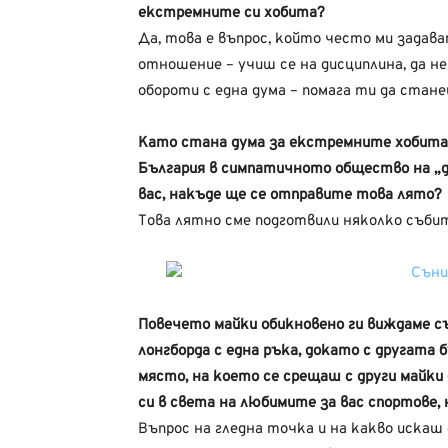
екстремните си хобита?
Да, това е въпрос, който често ми задав
отношение – учиш се на дисциплина, да н
обороти с една дума – помага ти да стан
Като стана дума за екстремните хобита
България в симпатичното общество на „див
вас, накъде ще се отправите това лято?
Това лятно сме подготвили няколко събити
Повечето майки обикновено ги виждаме с
лонгборда с една ръка, докато с другата
място, на което се срещаш с други майки
си в света на любимите за вас спортове,
Въпрос на гледна точка и на какво иска