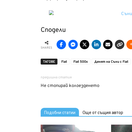
Сподели
SHARES
ТАГОВЕ
Fiat
Fiat 500x
Денят на Съни с Fiat
предишна статия
Не стопирай колоезденето
Подобни статии
Още от същия автор