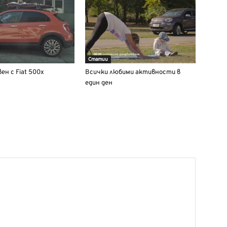
Статии
ен с Fiat 500x
Всички любими активности в
един ден