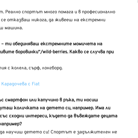
ат. Реално спортът много помага и в професионално
е се отказваш никога, да живееш на екстремни
еш машина.
 – ти обединяваш екстремните момичета на
ите боровинки“/wild-berries. Какво се случва при
я с колела, сърф, лонгборд.
ъс смартфон или капучино в ръка, ти носиш
 буташ количката на детето си, например. Има ли
 със сходни интереси, където да въвеждате децата
 например?
ш да научиш детето си! Спортът е задължителен не