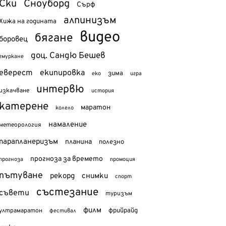
Ски
Сноуборд
Сърф
алпинизъм
Хижа на годината
видео
бягане
боровец
доц. Сандю Бешев
гмуркане
еверест
екипировка
зима
еко
игра
интервю
изкачване
история
катерене
маратон
колело
намаление
метеорология
парапланеризъм
планина
полезно
прогноза за времето
прогноза
промоция
пътуване
рекорд
снимки
спорт
състезание
съвети
туризъм
филм
фрийрайд
ултрамаратон
фестивал