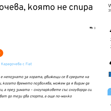
чева, която не спира
0
е непознато за хората, движещи се в средите на
, когато времето позволява, можем да я видим да
и, а през зимата – сноупарковете със сноуборда си.
ват до тези два спорта, а още по-малко