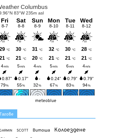
meteoblue
Тагове
Колоездене
Витоша
SCOTT
GARMIN