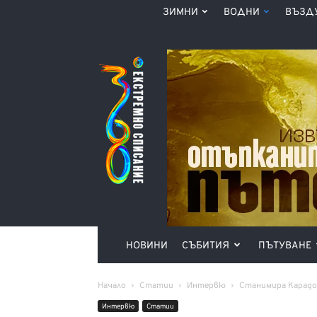
ЗИМНИ
ВОДНИ
ВЪЗД
Списание
360°
НОВИНИ
СЪБИТИЯ
ПЪТУВАНЕ
Начало
Статии
Интервю
Станимира Карадоч
Интервю
Статии