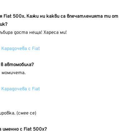
ия Fiat 500x. Кажи ни какви са впечатленията ти от
ник?
ъбира доста неща! Хареса ми!
 в автомобила?
а момичета.
ровка. (смее се)
именно с Fiat 500x?