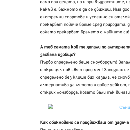
само при децата, но и при възрастните, н
какъв е, важното е да се движиш. Има до
екстремни спортове и успешно си отгле
прекарват повече време сред природата, 
докато прекарват времето с майките си! 
А теб самата кой те запали по алтернат
захвана изобщо?
Първо определено беше сноубордът! Запали
откри цял нов свят пред мен! Запознах се
определено без клише бих казала, че сно
алтернатива за лятото и дойде уейкът, по
открих лонгборда, когато вали пък винаги
Как обикновено се придвижваш от задача 