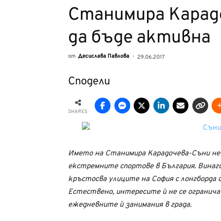
Станимира Карадо
да бъде активна
от
Десислава Павлова
-
29.06.2017
Сподели
SHARES
Името на Станимира Карадочева-Съни не 
екстремните спортове в България. Винаги
кръстосва улиците на София с лонгборда с
Естествено, интересите ѝ не се огранича
ежедневните ѝ занимания в града.