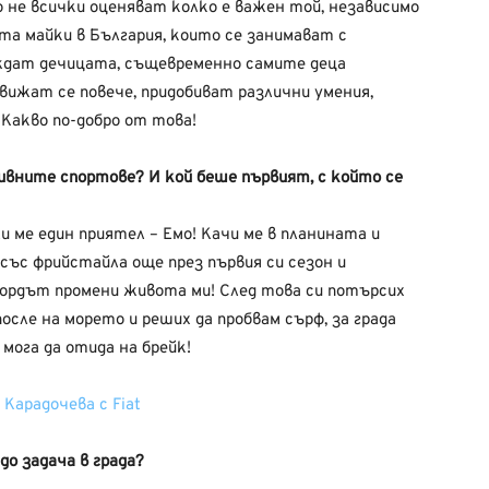
о не всички оценяват колко е важен той, независимо
ста майки в България, които се занимават с
ждат дечицата, същевременно самите деца
движат се повече, придобиват различни умения,
Какво по-добро от това!
ивните спортове? И кой беше първият, с който се
 ме един приятел – Емо! Качи ме в планината и
 със фрийстайла още през първия си сезон и
убордът промени живота ми! След това си потърсих
сле на морето и реших да пробвам сърф, за града
 мога да отида на брейк!
до задача в града?