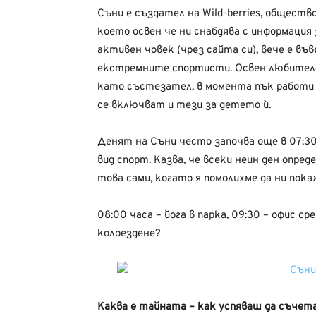
Съни е създател на Wild-berries, общест
което освен че ни снабдява с информаци
активен човек (чрез сайта си), вече е въ
екстремните спортисти. Освен любителск
като състезател, в момента пък работи 
се включват и тези за детето ѝ.
Денят на Съни често започва още в 07:3
вид спорт. Казва, че всеки неин ден опред
това сами, когато я помолихме да ни пока
08:00 часа – йога в парка, 09:30 – офис ср
колоездене?
Каква е тайната – как успяваш да съчет