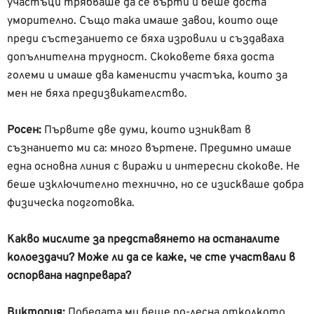
участъци трябваше да се върти и беше доста
уморително. Също така имаше завои, които още
преди състезанието се бяха изровили и създаваха
допълнителна трудност. Скоковете бяха доста
големи и имаше два каменисти участъка, които за
мен не бяха предизвикателство.
Росен:
Първите две думи, които изникват в
съзнанието ми са: много въртене. Предимно имаше
една основна линия с виражи и интересни скокове. Не
беше изключително технично, но се изискваше добра
физическа подготовка.
Какво мислите за представянето на останалите
колоездачи? Може ли да се каже, че сте участвали в
оспорвана надпревара?
Виктория:
Победата ми беше по-лесна отколкото