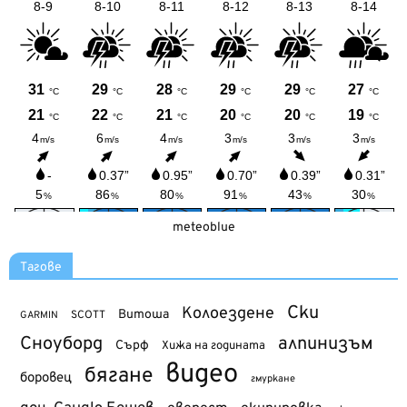
meteoblue
Тагове
Ски
Колоездене
Витоша
SCOTT
GARMIN
Сноуборд
алпинизъм
Сърф
Хижа на годината
видео
бягане
боровец
гмуркане