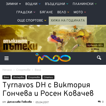
ЗИМНИ
ВОДНИ
ВЪЗДУШНИ
ПЛАНИНСКИ
ГРАДСКИ
БЯГАНЕ
ВЕЛО
МОТО
ОЩЕ СПОРТОВЕ
ХИЖА НА ГОДИНАТА
Начало
Спортове
Вело
Вело
Интервю
Спортове
Статии
Tyrnavos DH с Виктория
Гончева и Росен Ковачев
от
Десислава Павлова
-
0
05.04.2017