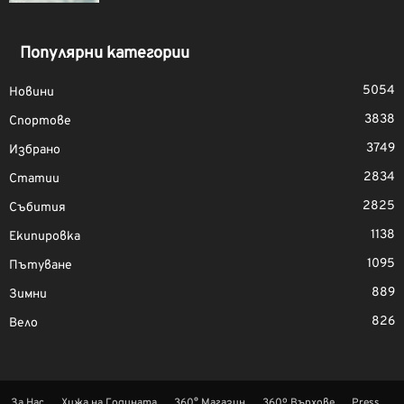
Популярни категории
5054
Новини
3838
Спортове
3749
Избрано
2834
Статии
2825
Събития
1138
Екипировка
1095
Пътуване
889
Зимни
826
Вело
За Нас
Хижа на Годината
360° Магазин
360º Върхове
Press