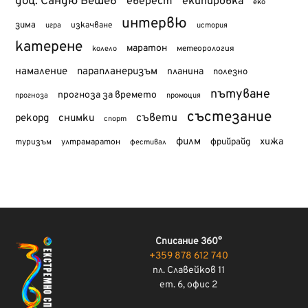
доц. Сандю Бешев
еверест
екипировка
еко
интервю
зима
изкачване
история
игра
катерене
маратон
метеорология
колело
намаление
парапланеризъм
планина
полезно
пътуване
прогноза за времето
прогноза
промоция
състезание
съвети
рекорд
снимки
спорт
филм
хижа
туризъм
фрийрайд
ултрамаратон
фестивал
Списание 360°
+359 878 612 740
пл. Славейков 11
ет. 6, офис 2