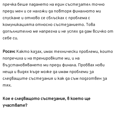
пречка беше падането на един състезател точно
преди мен и се наложи да повторя финалното ми
спускане и отново се сблъсках с проблема с
комуникацията относно състезанието. Това
допълнително ме напрегна и не успях да дам всичко от
себе си.
Росен:
Както казах, имах технически проблеми, които
попречиха и на тренировките ми, и на
възстановяването ми преди финала. Пробвах нови
неща и видях къде може да имам проблеми за
следващите състезания и как да съм подготвен за
тях.
Кое е следващото състезание, в което ще
участвате?