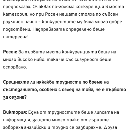
предполагах. Очаквах по-голяма конкуренция в моята
категория, но при Росен нещата стояха по съвсем
различен начин – конкурентите му бяха много добре
подготвени. Надпреварата определено беше
интересна!
Росен:
За първите места конкуренцията беше на
много високо ниво, така че със сигурност беше
оспорвано.
Срещнахте ли някакви трудности по време на
състезанието, особено с оглед на това, че е първото
за сезона?
Виктория:
Една от трудностите беше липсата на
информация, защото много малко от гърците
говореха английски и трудно се разбирахме. Друга