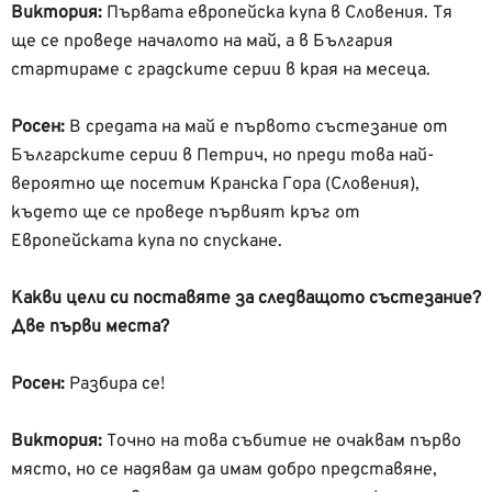
Виктория:
Първата европейска купа в Словения. Тя
ще се проведе началото на май, а в България
стартираме с градските серии в края на месеца.
Росен:
В средата на май е първото състезание от
Българските серии в Петрич, но преди това най-
вероятно ще посетим Кранска Гора (Словения),
където ще се проведе първият кръг от
Европейската купа по спускане.
Какви цели си поставяте за следващото състезание?
Две първи места?
Росен:
Разбира се!
Виктория:
Точно на това събитие не очаквам първо
място, но се надявам да имам добро представяне,