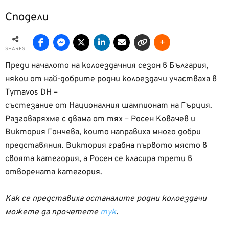
Сподели
SHARES
Преди началото на колоездачния сезон в България,
някои от най-добрите родни колоездачи участваха в
Tyrnavos DH –
състезание от Националния шампионат на Гърция.
Разговаряхме с двама от тях – Росен Ковачев и
Виктория Гончева, които направиха много добри
представяния. Виктория грабна първото място в
своята категория, а Росен се класира трети в
отворената категория.
Как се представиха останалите родни колоездачи
можете да прочетете
тук
.