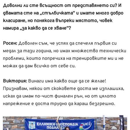
Доволни ли сте всъщност от представянето си? И
двамата сте на „стълбичката“ и имате много добро
класиране, но понякога въпреки мястото, човек
намира „за какво да се хване“?
Росен:
Доволен съм, че успях да спечеля първия си
медал за тази година, но имах множество технически
проблеми, които попречиха на тренировките ми и не
можах да дам всичко от себе си.
Виктория:
Винаги има какво още да се желае!
Признавам, някои от скоковете доста ме изплашиха,
исках да имам по-чист финален рън, но от цялото
напрежение е доста трудно да караш безгрешно.