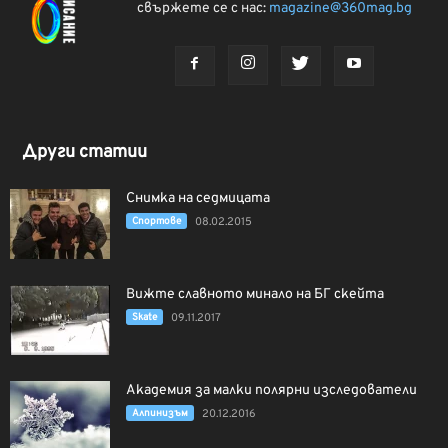
свържете се с нас:
magazine@360mag.bg
Други статии
Снимка на седмицата
Спортове
08.02.2015
Вижте славното минало на БГ скейта
Skate
09.11.2017
Академия за малки полярни изследователи
Алпинизъм
20.12.2016