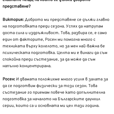
представяне?
Виктория:
Доброто ми представяне се дължи главно
на подготовката преди сезона. Успях да натрупам
доста сила и издръжливост. Това, разбира се, е само
един от факторите, Росен ми помогна много с
техниката върху колелото, но за мен най-важна бе
психическата подготовка. Целта ми е винаги да съм
спокойна преди състезание, за да може да съм
напълно концентрирана.
Росен:
И двамата положихме много усиля в залата за
да се подготвим физически за този сезон. Това
състезание го приемам повече като допълнителна
подготовка за началото на Българските даунхил
серии, които са и основната ми цел тази година.