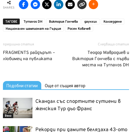
SHARES
ТАГОВЕ
Tyrnavos DH
Виктория Гончева
даунхил
Колоездене
Национален шампионат на Гърция
Росен Ковачев
предишна статия
Следваща статия
FRAGMENTS райдърът –
Теодор Мавродиев и
любимец на публиката
Виктория Гончева с първи
места на Tyrnavos DH
Подобни статии
Още от същия автор
Скандал със спортните сутиени в
женския Тур дьо Франс
Вело
Рекорди при дамите белязаха 43-ото