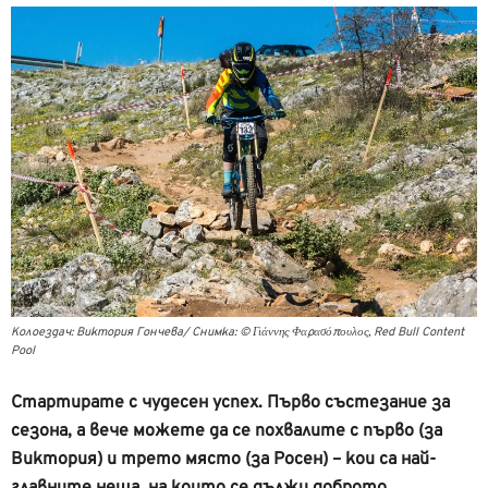
Колоездач: Виктория Гончева/ Снимка: © Γιάννης Φαρασόπουλος, Red Bull Content
Pool
Стартирате с чудесен успех. Първо състезание за
сезона, а вече можете да се похвалите с първо (за
Виктория) и трето място (за Росен) – кои са най-
главните неща, на които се дължи доброто