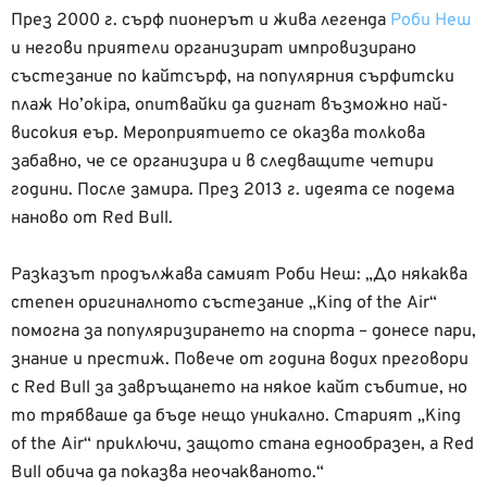
През 2000 г. сърф пионерът и жива легенда
Роби Неш
и негови приятели организират импровизирано
състезание по кайтсърф, на популярния сърфитски
плаж Ho’okipa, опитвайки да дигнат възможно най-
високия еър. Мероприятието се оказва толкова
забавно, че се организира и в следващите четири
години. После замира. През 2013 г. идеята се подема
наново от Red Bull.
Разказът продължава самият Роби Неш: „До някаква
степен оригиналното състезание „King of the Air“
помогна за популяризирането на спорта – донесе пари,
знание и престиж. Повече от година водих преговори
с Red Bull за завръщането на някое кайт събитие, но
то трябваше да бъде нещо уникално. Старият „King
of the Air“ приключи, защото стана еднообразен, а Red
Bull обича да показва неочакваното.“