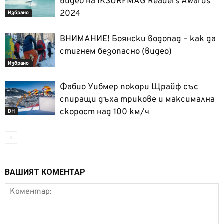
видео на IKSURFMAG Readers Awards
2024
Избрано
ВНИМАНИЕ! Боянски водопад – как да
стигнем безопасно (видео)
Избрано
Фабио Уибмер покори Щрайф със
спиращи дъха трикове и максимална
скорост над 100 км/ч
DH
ВАШИЯТ КОМЕНТАР