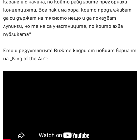
каране и с начина, по който райдърите прегърнаха
концепцията. Все пак има хора, които продължават
да си държат на тяхното нещо и да показват
лупинги, но те не са участниците, по които ахва
публиката“
Ето и резултатът! Вижте кадри от новият вариант
на „King of the Air“: