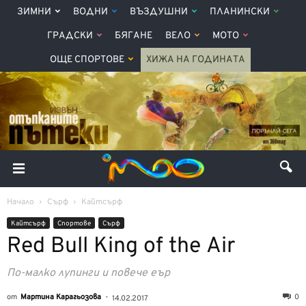
ЗИМНИ
ВОДНИ
ВЪЗДУШНИ
ПЛАНИНСКИ
ГРАДСКИ
БЯГАНЕ
ВЕЛО
МОТО
ОЩЕ СПОРТОВЕ
ХИЖА НА ГОДИНАТА
Начало
Сърф
Кайтсърф
Кайтсърф
Спортове
Сърф
Red Bull King of the Air
По-малко лупинги и повече еър
от
Мартина Карагьозова
-
0
14.02.2017