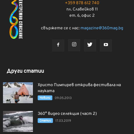
+359 878 612 740
пл. Славейков 11
ет. 6, офис 2
свържете се с нас:
magazine@360mag.bg
Други статии
Христо Пимпирев открива фестивала на
науката
Новини
09.05.2013
360° видео селекция (част 2)
Статии
17.03.2019