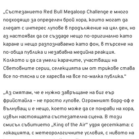
„Състезанието Red Bull Megaloop Challenge е много
подходящо за определен брой хора, които могат да
гледат с интерес лупове в продължение на цял ден, но
аз настоявах да се създаде нещо по-оригинално като
каране и нещо разпознаваемо като фон, в търсене на
по-обща публика и незабавна медийна реакция.
Колкото и да са умели карачите, участващи на
Световните серии, селекцията им от трикове става
все по-тясна и се харесва на все по-малка публика.“
„Аз смятам, че е нужно завръщане на биг еър
фрийстайла – не просто лупове. Огромният борд-оф е
вълнуващ и е нещо, което може да се понрави на хора,
извън настоящата състезателна сцена. В този
смисъл събитието „King of the Air“ удря десетката: с
локацията, с метеорологичните условия, с нивото на