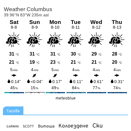
meteoblue
Тагове
Ски
Колоездене
Витоша
SCOTT
GARMIN