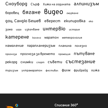
Сноуборд
алпинизъм
Сърф
Хижа на годината
видео
бягане
боровец
гмуркане
доц. Сандю Бешев
еверест
екипировка
еко
интервю
зима
изкачване
история
игра
катерене
маратон
метеорология
колело
намаление
парапланеризъм
планина
полезно
пътуване
прогноза за времето
прогноза
промоция
състезание
съвети
рекорд
снимки
спорт
филм
хижа
туризъм
фрийрайд
ултрамаратон
фестивал
Списание 360°