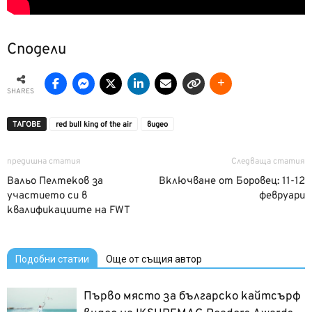
Сподели
SHARES
ТАГОВЕ
red bull king of the air
видео
предишна статия
Следваща статия
Вальо Пелтеков за
Включване от Боровец: 11-12
участието си в
февруари
квалификациите на FWT
Подобни статии
Още от същия автор
Първо място за българско кайтсърф