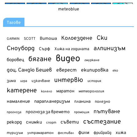
meteoblue
Тагове
Ски
Колоездене
Витоша
SCOTT
GARMIN
Сноуборд
алпинизъм
Сърф
Хижа на годината
видео
бягане
боровец
гмуркане
доц. Сандю Бешев
еверест
екипировка
еко
интервю
зима
изкачване
история
игра
катерене
маратон
метеорология
колело
намаление
парапланеризъм
планина
полезно
пътуване
прогноза за времето
прогноза
промоция
състезание
съвети
рекорд
снимки
спорт
филм
хижа
туризъм
фрийрайд
ултрамаратон
фестивал