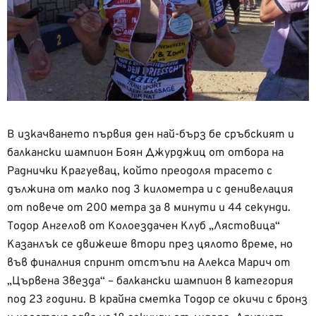
В изкачването първия ден най-бърз бе сръбският и
балкански шампион Боян Джурджиц от отбора на
Раднички Крагуевац, който преодоля трасето с
дължина от малко под 3 километра и с денивелация
от повече от 200 метра за 8 минути и 44 секунди.
Тодор Ангелов от Колоездачен Клуб „Лястовица“
Казанлък се движеше втори през цялото време, но
във финалния спринт отстъпи на Алекса Марич от
„Цървена Звезда“ – балкански шампион в категория
под 23 години. В крайна сметка Тодор се окичи с бронз