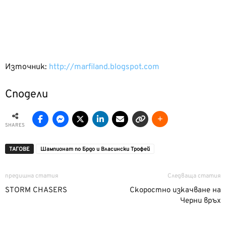
Източник:
http://marfiland.blogspot.com
Сподели
SHARES
ТАГОВЕ
Шампионат по Брдо и Власински Трофей
предишна статия
Следваща статия
STORM CHASERS
Скоростно изкачване на
Черни връх