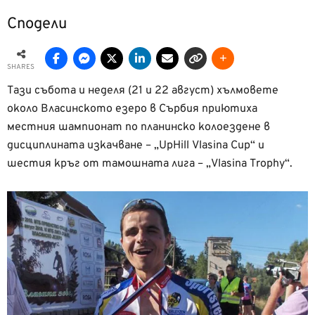
Сподели
SHARES
Тази събота и неделя (21 и 22 август) хълмовете
около Власинското езеро в Сърбия приютиха
местния шампионат по планинско колоездене в
дисциплината изкачване – „UpHill Vlasina Cup“ и
шестия кръг от тамошната лига – „Vlasina Trophy“.