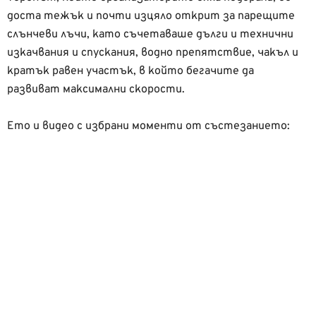
доста тежък и почти изцяло открит за парещите
слънчеви лъчи, като съчетаваше дълги и технични
изкачвания и спускания, водно препятствие, чакъл и
кратък равен участък, в който бегачите да
развиват максимални скорости.
Ето и видео с избрани моменти от състезанието: