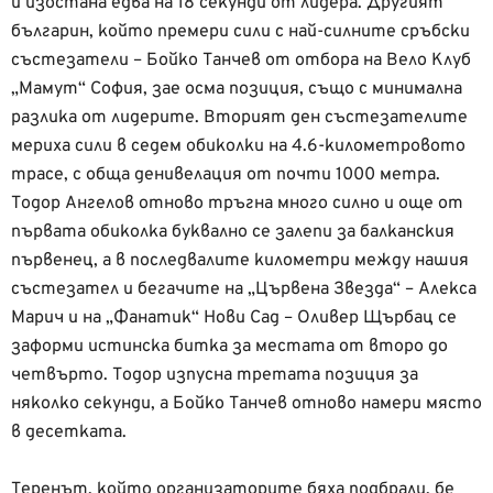
и изостана едва на 18 секунди от лидера. Другият
българин, който премери сили с най-силните сръбски
състезатели – Бойко Танчев от отбора на Вело Клуб
„Мамут“ София, зае осма позиция, също с минимална
разлика от лидерите. Вторият ден състезателите
мериха сили в седем обиколки на 4.6-километровото
трасе, с обща денивелация от почти 1000 метра.
Тодор Ангелов отново тръгна много силно и още от
първата обиколка буквално се залепи за балканския
първенец, а в последвалите километри между нашия
състезател и бегачите на „Цървена Звезда“ – Алекса
Марич и на „Фанатик“ Нови Сад – Оливер Щърбац се
заформи истинска битка за местата от второ до
четвърто. Тодор изпусна третата позиция за
няколко секунди, а Бойко Танчев отново намери място
в десетката.
Теренът, който организаторите бяха подбрали, бе