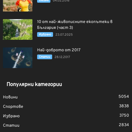
Бягане
04.02.2016
10 от най-живописните екопътеки в
България (част 3)
Избрано
23.07.2025
Най-доброто от 2017
Статии
28.12.2017
Популярни категории
5054
Новини
3838
Спортове
3750
Избрано
2834
Статии