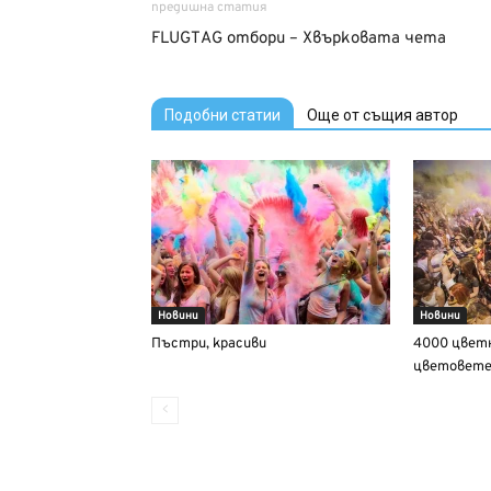
предишна статия
FLUGTAG отбори – Хвърковата чета
Подобни статии
Още от същия автор
Новини
Новини
Пъстри, красиви
4000 цветн
цветовете