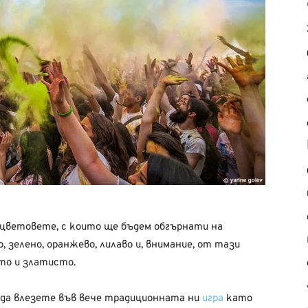
а цветовете, с които ще бъдем обгърнати на
, зелено, оранжево, лилаво и, внимание, от тази
то и златисто.
м да влезете във вече традиционната ни
игра
като