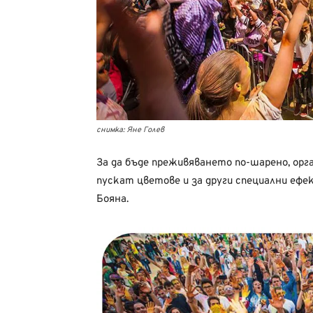
снимка: Яне Голев
За да бъде преживяването по-шарено, орг
пускат цветове и за други специални еф
Бояна.