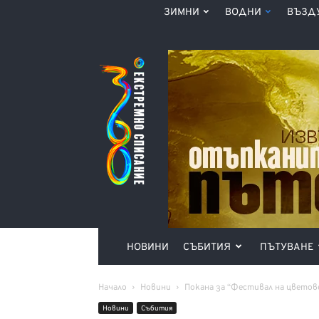
ЗИМНИ
ВОДНИ
ВЪЗД
Списание
360°
НОВИНИ
СЪБИТИЯ
ПЪТУВАНЕ
Начало
Новини
Покана за “Фестивал на цветов
Новини
Събития