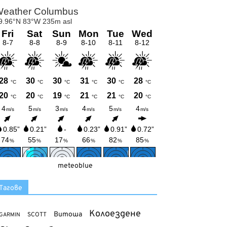
meteoblue
Тагове
Колоездене
Витоша
SCOTT
GARMIN