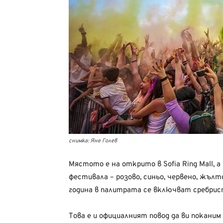
снимка: Яне Голев
Мястото е на открито в Sofia Ring Mall, 
фестивала – розово, синьо, червено, жълто
година в палитрата се включват сребрис
Това е и официалният повод да ви покани