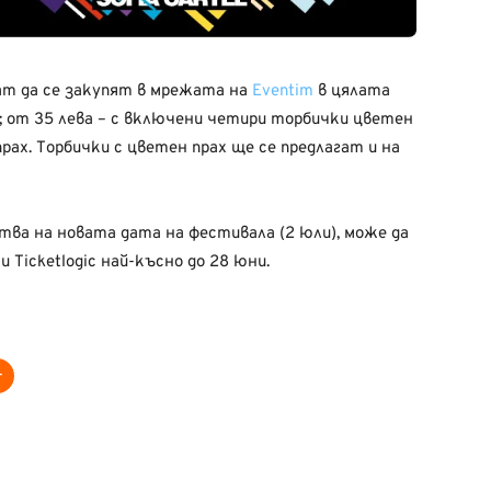
ат да се закупят в мрежата на
Eventim
в цялата
; от 35 лева – с включени четири торбички цветен
прах. Tорбички с цветен прах ще се предлагат и на
ва на новата дата на фестивала (2 юли), може да
и Ticketlogic най-късно до 28 юни.