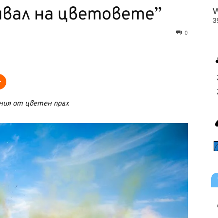
ивал на цветовете”
0
ния от цветен прах