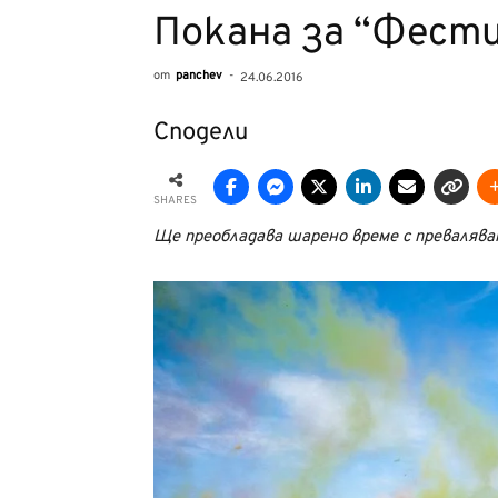
Покана за “Фест
от
panchev
-
24.06.2016
Сподели
SHARES
Ще преобладава шарено време с превалява