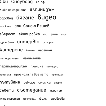
Ски
Сноуборд
Сърф
алпинизъм
Хижа на годината
видео
бягане
боровец
доц. Сандю Бешев
гмуркане
еверест
екипировка
зима
еко
игра
интервю
изкачване
история
катерене
маратон
колело
намаление
метеорология
парапланеризъм
планина
полезно
прогноза за времето
прогноза
промоция
пътуване
рекорд
снимки
спорт
състезание
съвети
туризъм
филм
фрийрайд
ултрамаратон
фестивал