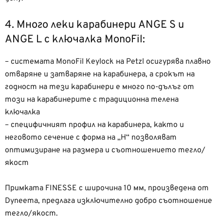
4. Много леки карабинери ANGE S и
ANGE L с ключалка MonoFil:
– системата MonoFil Keylock на Petzl осигурява плавно
отваряне и затваряне на карабинера, а срокът на
годност на тези карабинери е много по-дълъг от
този на карабинерите с традиционна телена
ключалка
– специфичният профил на карабинера, както и
неговото сечение с форма на „Н“ позволяват
оптимизиране на размера и съотношението тегло/
якост
Примката FINESSE с широчина 10 мм, произведена от
Dyneema, предлага изключително добро съотношение
тегло/якост.