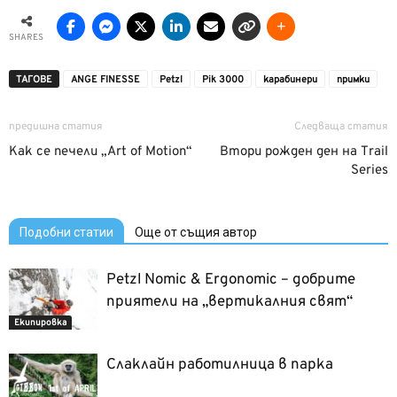
SHARES
ТАГОВЕ
ANGE FINESSE
Petzl
Pik 3000
карабинери
примки
предишна статия
Следваща статия
Как се печели „Art of Motion“
Втори рожден ден на Trail
Series
Подобни статии
Още от същия автор
Petzl Nomic & Ergonomic – добрите
приятели на „вертикалния свят“
Екипировка
Слаклайн работилница в парка