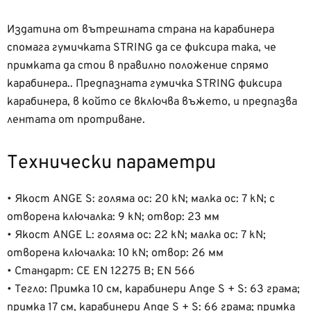
Издатина от вътрешната страна на карабинера
спомага гумичката STRING да се фиксира така, че
примката да стои в правилно положение спрямо
карабинера.. Предпазната гумичка STRING фиксира
карабинера, в който се включва въжето, и предпазва
лентата от протриване.
Технически параметри
• Якост ANGE S: голяма ос: 20 kN; малка ос: 7 kN; с
отворена ключалка: 9 kN; отвор: 23 мм
• Якост ANGE L: голяма ос: 22 kN; малка ос: 7 kN;
отворена ключалка: 10 kN; отвор: 26 мм
• Стандарт: CE EN 12275 B; EN 566
• Тегло: Примка 10 см, карабинери Аnge S + S: 63 грама;
примка 17 см, карабинери Аnge S + S: 66 грама; примка