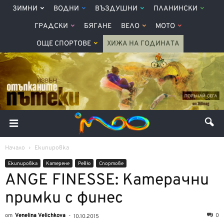
ЗИМНИ
ВОДНИ
ВЪЗДУШНИ
ПЛАНИНСКИ
ГРАДСКИ
БЯГАНЕ
ВЕЛО
МОТО
ОЩЕ СПОРТОВЕ
ХИЖА НА ГОДИНАТА
Начало
Екипировка
Екипировка
Катерене
Ревю
Спортове
ANGE FINESSE: Катерачни
примки с финес
от
Venelina Velichkova
-
0
10.10.2015