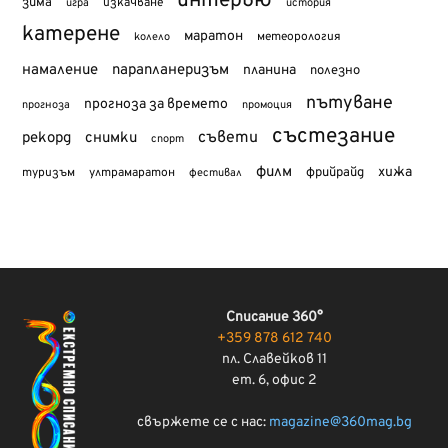
интервю
зима
изкачване
история
игра
катерене
маратон
метеорология
колело
намаление
парапланеризъм
планина
полезно
пътуване
прогноза за времето
прогноза
промоция
състезание
съвети
рекорд
снимки
спорт
филм
хижа
туризъм
фрийрайд
ултрамаратон
фестивал
Списание 360°
+359 878 612 740
пл. Славейков 11
ет. 6, офис 2
свържете се с нас:
magazine@360mag.bg