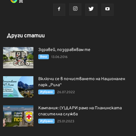
Други статии
Здравей, поздравявам те
Вело
13.06.2016
Включи се в почистването на Национален
парк „Рила“
Избрано
26.07.2022
Кампания: (У)ДАРИ рамо на Планинската
спасителна служба
Избрано
25.01.2023