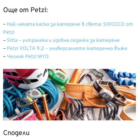
Още от Petzl:
–
Най-леката каска за катерене в света: SIROCCO от
Petzl
–
Sitta – ултралека и удобна седалка за катерене
–
Petzl VOLTA 9.2 – универсалното катерачно въже
–
Челник Petzl MYO
Сподели