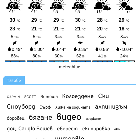
meteoblue
Тагове
Ски
Колоездене
Витоша
SCOTT
GARMIN
Сноуборд
алпинизъм
Сърф
Хижа на годината
видео
бягане
боровец
гмуркане
доц. Сандю Бешев
еверест
екипировка
еко