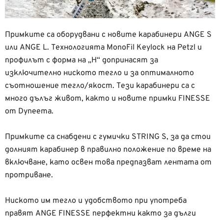
Примките са оборудвани с новите карабинери ANGE S
или ANGE L. Технологията MonoFil Keylock на Petzl и
профилът с форма на „Н“ допринасят за
изключително ниското тегло и за оптималното
съотношение тегло/якост. Тези карабинери са с
много дълъг живот, както и новите примки FINESSE
от Dyneema.
Примките са снабдени с гумички STRING S, за да стои
долният карабинер в правилно положение по време на
включване, като освен това предпазват лентата от
протриване.
Ниското им тегло и удобството при употреба
правят ANGE FINESSE перфектни както за дълги