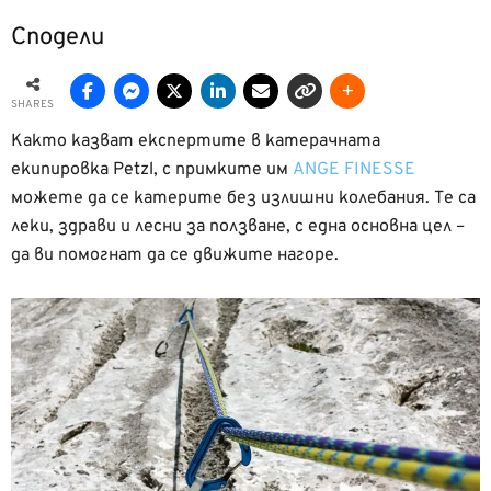
Сподели
SHARES
Както казват експертите в катерачната
екипировка Petzl, с примките им
ANGE FINESSE
можете да се катерите без излишни колебания. Те са
леки, здрави и лесни за ползване, с една основна цел –
да ви помогнат да се движите нагоре.