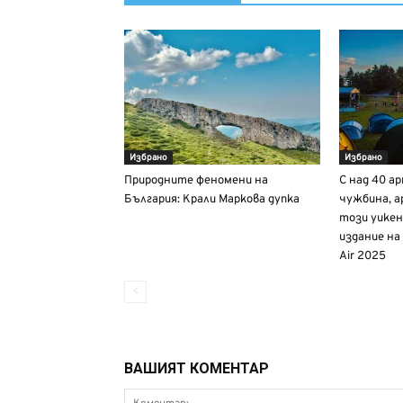
Избрано
Избрано
Природните феномени на
С над 40 а
България: Крали Маркова дупка
чужбина, а
този уикен
издание на
Air 2025
ВАШИЯТ КОМЕНТАР