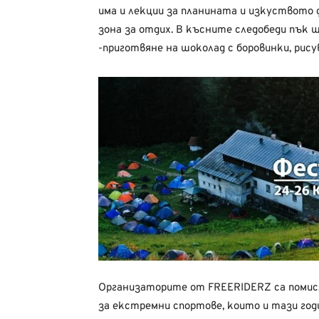
има и лекции за планината и изкуството
зона за отдих. В късните следобеди пък щ
-приготвяне на шоколад с боровинки, рису
Организаторите от FREERIDERZ са помисл
за екстремни спортове, които и тази го