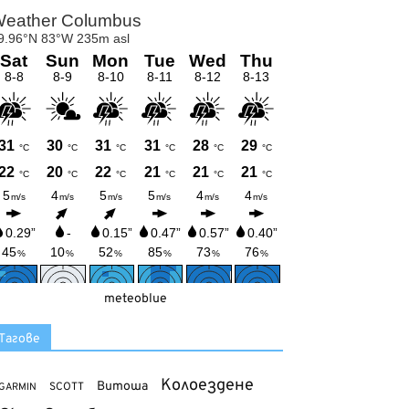
meteoblue
Тагове
Колоездене
Витоша
SCOTT
GARMIN