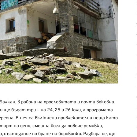
алкан, в района на прословутата и почти вековна
 ще бъдат три – на 24, 25 и 26 юли, а програмата
тересна. В нея са включени привлекателни неща като
тарт на деня, смешна йога за повече усмивки,
, състезание по бране на боровинки. Разбира се, ще