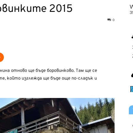
овинките 2015
0
нина отново ще бъде боровинково. Там ще се
е, който изглежда ще бъде още по-сладък и