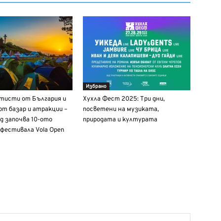
Избрано
ртисти от България и
Хухла Фест 2025: Три дни,
рт базар и атракции –
посветени на музиката,
д започва 10-ото
природата и културата
 фестивала Vola Open