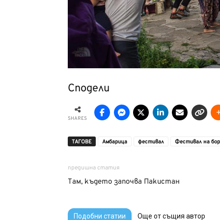
Сподели
SHARES
ТАГОВЕ
Амбарица
фестивал
Фестивал на бо
предишна статия
Там, където започва Пакистан
Подобни статии
Още от същия автор