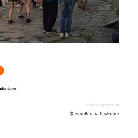
ровинките
Следваща статия
Фестивал на билките