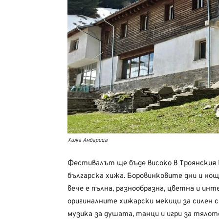
Хижа Амбарица
Фестивалът ще бъде високо в Троянския Б
българска хижа. Боровинковите дни и нощи
вече е пълна, разнообразна, цветна и ин
оригиналните хижарски мекици за силен с
музика за душата, танци и игри за тялото