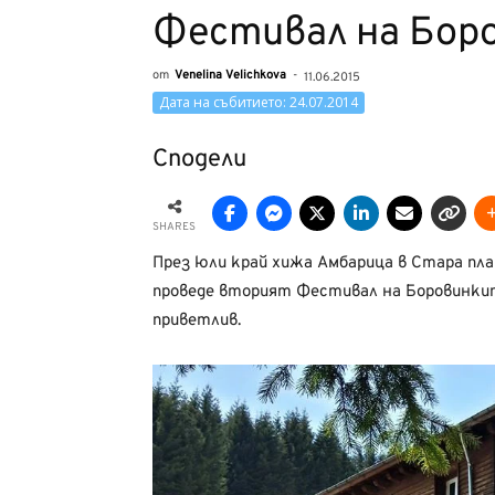
Фестивал на Бор
от
Venelina Velichkova
-
11.06.2015
Дата на събитието: 24.07.2014
Сподели
SHARES
През юли край хижа Амбарица в Стара пла
проведе вторият Фестивал на Боровинкит
приветлив.