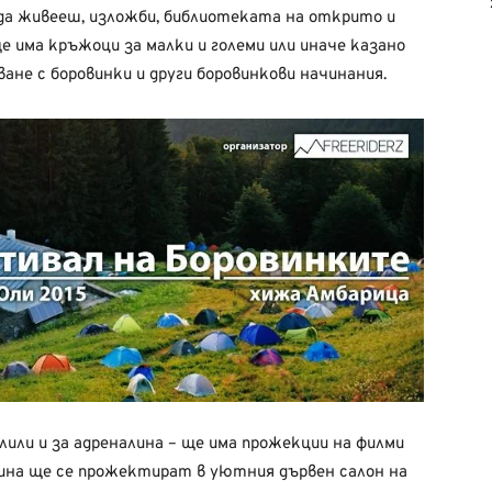
 да живееш, изложби, библиотеката на открито и
е има кръжоци за малки и големи или иначе казано
ване с боровинки и други боровинкови начинания.
или и за адреналина – ще има прожекции на филми
дина ще се прожектират в уютния дървен салон на