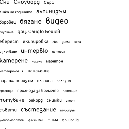
Ски
Сноуборд
Сърф
алпинизъм
Хижа на годината
видео
бягане
боровец
доц. Сандю Бешев
гмуркане
еверест
екипировка
зима
еко
игра
интервю
изкачване
история
катерене
маратон
колело
намаление
метеорология
парапланеризъм
планина
полезно
прогноза за времето
прогноза
промоция
пътуване
рекорд
снимки
спорт
състезание
съвети
туризъм
филм
фрийрайд
ултрамаратон
фестивал