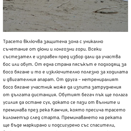
Трасето включва защитена зона с уникално
съчетание от дюни и лонгозни гори. Всеки
състезател е изправен пред избор дали да участва
бос или обут. От една страна пясъкът е подходящ за
босо бягане и то е изключително полезно за ходилата
и двигателния апарат. От друга – нетрениралият
босо бягане участник може да изпита затруднения
от дългата дистанция. Обутият бегач пък ще полага
усилия да остане сух, докато се пази от вълните и
преминава през река Камчия, която пресича трасето
километър след старта. Преминаването на реката
ще бъде маркирано и подсигурено със спасители,