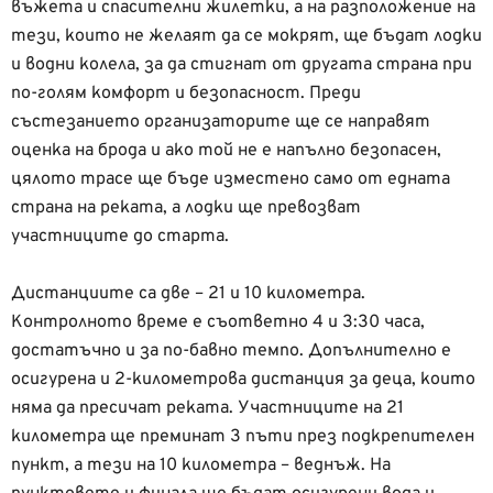
въжета и спасителни жилетки, а на разположение на
тези, които не желаят да се мокрят, ще бъдат лодки
и водни колела, за да стигнат от другата страна при
по-голям комфорт и безопасност. Преди
състезанието организаторите ще се направят
оценка на брода и ако той не е напълно безопасен,
цялото трасе ще бъде изместено само от едната
страна на реката, а лодки ще превозват
участниците до старта.
Дистанциите са две – 21 и 10 километра.
Контролното време е съответно 4 и 3:30 часа,
достатъчно и за по-бавно темпо. Допълнително е
осигурена и 2-километрoва дистанция за деца, които
няма да пресичат реката. Участниците на 21
километра ще преминат 3 пъти през подкрепителен
пункт, а тези на 10 километра – веднъж. На