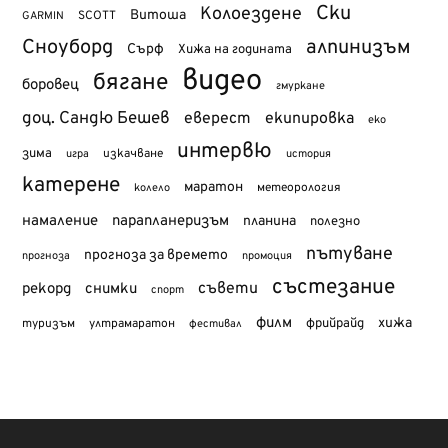
Ски
Колоездене
Витоша
SCOTT
GARMIN
Сноуборд
алпинизъм
Сърф
Хижа на годината
видео
бягане
боровец
гмуркане
доц. Сандю Бешев
еверест
екипировка
еко
интервю
зима
изкачване
история
игра
катерене
маратон
метеорология
колело
намаление
парапланеризъм
планина
полезно
пътуване
прогноза за времето
прогноза
промоция
състезание
съвети
рекорд
снимки
спорт
филм
хижа
туризъм
фрийрайд
ултрамаратон
фестивал