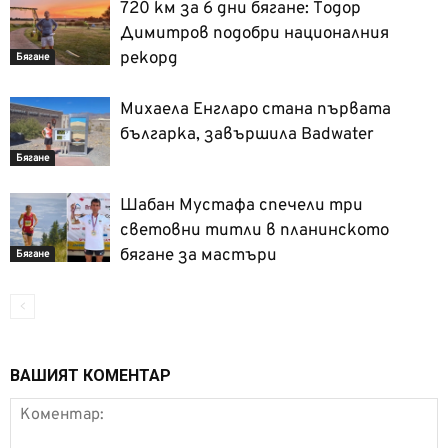
720 км за 6 дни бягане: Тодор
Димитров подобри националния
рекорд
Бягане
Михаела Енгларо стана първата
българка, завършила Badwater
Бягане
Шабан Мустафа спечели три
световни титли в планинското
бягане за мастъри
Бягане
ВАШИЯТ КОМЕНТАР