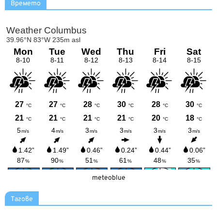
Времето
meteoblue
Тагове