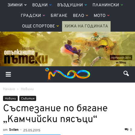
ЗИМНИ
ВОДНИ
ВЪЗДУШНИ
ПЛАНИНСКИ
ГРАДСКИ
БЯГАНЕ
ВЕЛО
МОТО
ОЩЕ СПОРТОВЕ
ХИЖА НА ГОДИНАТА
Начало
Новини
Новини
Събития
Състезание по бягане
„Камчийски пясъци“
от
Svilen
-
0
25.05.2015