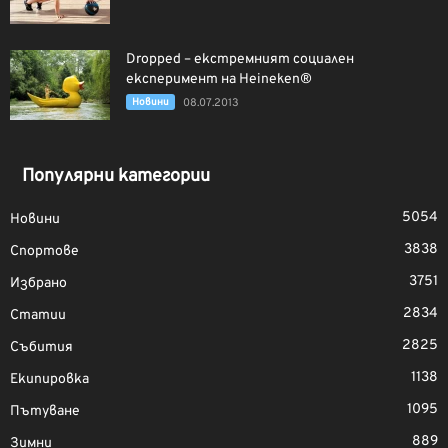
Dropped – екстремният социален
експеримент на Heineken®
Новини
08.07.2013
Популярни категории
5054
Новини
3838
Спортове
3751
Избрано
2834
Статии
2825
Събития
1138
Екипировка
1095
Пътуване
889
Зимни