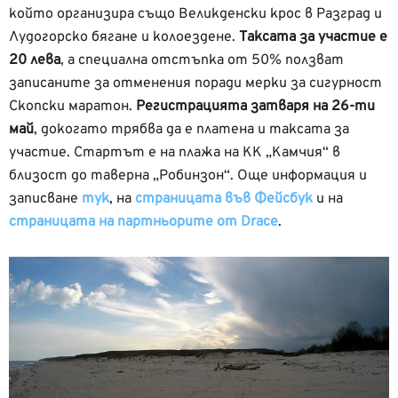
който организира също Великденски крос в Разград и
Лудогорско бягане и колоездене.
Таксата за участие е
20 лева
, а специална отстъпка от 50% ползват
записаните за отменения поради мерки за сигурност
Скопски маратон.
Регистрацията затваря на 26-ти
май
, докогато трябва да е платена и таксата за
участие. Стартът е на плажа на КК „Камчия“ в
близост до таверна „Робинзон“. Още информация и
записване
тук
, на
страницата във Фейсбук
и на
страницата на партньорите от Drace
.