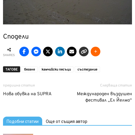
Сподели
SHARES
ТАГОВЕ
бягане
камчийски пясъци
състезание
предишна статия
Следваща статия
Нова обувка на SUPRA
Международен въздушен
фестивал „Ел Йелмо“
Подобни статии
Още от същия автор