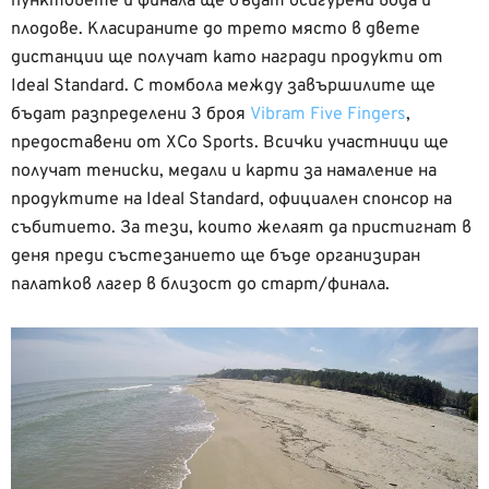
пунктовете и финала ще бъдат осигурени вода и
плодове. Класираните до трето място в двете
дистанции ще получат като награди продукти от
Ideal Standard. С томбола между завършилите ще
бъдат разпределени 3 броя
Vibram Five Fingers
,
предоставени от XCo Sports. Всички участници ще
получат тениски, медали и карти за намаление на
продуктите на Ideal Standard, официален спонсор на
събитието. За тези, които желаят да пристигнат в
деня преди състезанието ще бъде организиран
палатков лагер в близост до старт/финала.