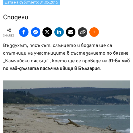
Дата на събитието: 31.05.2015
Сподели
SHARES
Въздухът, пясъкът, слънцето и водата ще са
спътници на участниците в състезанието по бягане
„Камчийски пясъци“, което ще се проведе на
31-ви май
по най-дългата пясъчна ивица в България
.