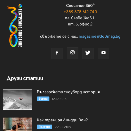
Списание 360°
+359 878 612 740
пл. Славейков 11
ет. 6, офис 2
свържете се с нас:
magazine@360mag.bg
Други статии
Българската сноуборд история
Зимни
12.12.2016
Как тренира Линдзи Вон?
Полезно
22.02.2019