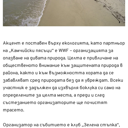
Акцент е поставен върху екологията, като партньор
на „Камчийски пясъци“ е WWF – организацията за
опазване на дивата природа. Целта е привличане на
общественото внимание към защитената природа в
района, както и към възможността хората да се
забавляват сред природата без да я увреждат. Всеки
участник е задължен да изхвърля боклука си само на
определените за целта места, а преди и след
състезанието организаторите ще почистят
трасето.
Организатор на събитието е клуб „Зелена стъпка“,