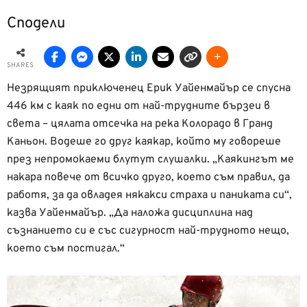
Сподели
SHARES
Незрящият приключенец Ерик Уайенмайър се спусна
446 км с каяк по едни от най-трудните бързеи в
света – цялата отсечка на река Колорадо в Гранд
Каньон. Водеше го друг каякар, който му говореше
през непромокаеми блутут слушалки. „Каякингът ме
накара повече от всичко друго, което съм правил, да
работя, за да овладея някакси страха и паниката си“,
казва Уайенмайър. „Да наложа дисциплина над
съзнанието си е със сигурност най-трудното нещо,
което съм постигал.“