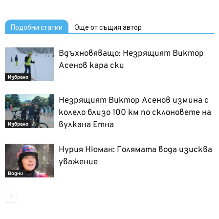
Подобни статии
Още от същия автор
Вдъхновяващо: Незрящият Виктор
Асенов кара ски
Избрано
Незрящият Виктор Асенов измина с
колело близо 100 км по склоновете на
вулкана Етна
Избрано
Нурия Нюман: Голямата вода изисква
уважение
Водни