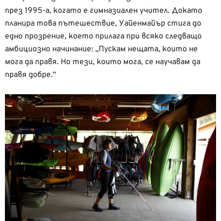
през 1995-а, когато е гимназиален учител. Докато
планира това пътешествие, Уайенмайър стига до
едно прозрение, което прилага при всяко следващо
амбициозно начинание: „Пускам нещата, които не
мога да правя. Но тези, които мога, се научавам да
правя добре.“