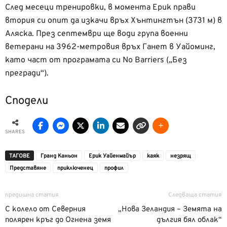
След месеци тренировки, в момента Ерик прави
втория си опит да изкачи връх Хънтингтън (3731 м) в
Аляска. През септември ще води група военни
ветерани на 3962-метровия връх Ганет в Уайоминг,
като част от програмата си No Barriers („Без
прегради“).
Сподели
SHARES
ТАГОВЕ
Гранд Каньон
Ерик Уайенмайър
каяк
незрящ
Представяне
приключенец
профил
предишна статия
Следваща статия
С колело от Северния
„Нова Зеландия – Земята на
полярен кръг до Огнена земя
дългия бял облак“