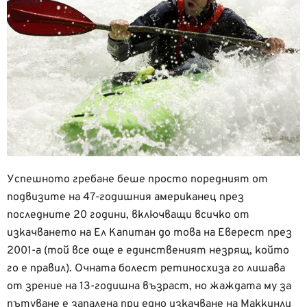
Успешното гребане беше просто поредният от
подвизите на 47-годишния американец през
последните 20 години, включващи всичко от
изкачването на Ел Капитан до това на Еверест през
2001-а (той все още е единственият незрящ, който
го е правил). Очната болест ретиносхиза го лишава
от зрение на 13-годишна възраст, но жаждата му за
пътуване е запалена при едно изкачване на Маккинли