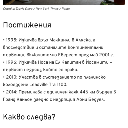
Снимка: Travis Dove / New York Times / Redux
Постижения
• 1995: Изкачва връх Маккинли в Аляска, а
впоследствие и останалите континентални
първенци, включително Еверест през май 2001 г.
• 1996: Изкачва Носа на Ел Капитан в Йосемити –
първият незрящ, който го прави.
• 2010: Участва в състезанието по планинско
колоездене Leadville Trail 100.
• 2014: Преминава с единичен каяк 446 км бързеи в
Гранд Каньон заедно с незрящия Лони Бедуел.
Какво следва?