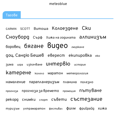
meteoblue
Тагове
Ски
Колоездене
Витоша
SCOTT
GARMIN
Сноуборд
алпинизъм
Сърф
Хижа на годината
видео
бягане
боровец
гмуркане
доц. Сандю Бешев
еверест
екипировка
еко
интервю
зима
изкачване
история
игра
катерене
маратон
метеорология
колело
намаление
парапланеризъм
планина
полезно
пътуване
прогноза за времето
прогноза
промоция
състезание
съвети
рекорд
снимки
спорт
филм
хижа
туризъм
фрийрайд
ултрамаратон
фестивал