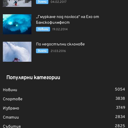
Зимни
04.02.2017
„Гмуркане под полюса“ на Ехо от
Банскофилмфест
Новини
19.02.2014
По недостъпни склонове
Зимни
21.03.2016
Популярни категории
5054
Новини
3838
Спортове
3749
Избрано
2834
Статии
2825
Събития