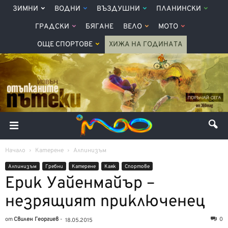
ЗИМНИ
ВОДНИ
ВЪЗДУШНИ
ПЛАНИНСКИ
ГРАДСКИ
БЯГАНЕ
ВЕЛО
МОТО
ОЩЕ СПОРТОВЕ
ХИЖА НА ГОДИНАТА
Начало
Катерене
Алпинизъм
Алпинизъм
Гребни
Катерене
Каяк
Спортове
Ерик Уайенмайър –
незрящият приключенец
от
Свилен Георгиев
-
0
18.05.2015