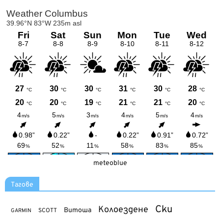
meteoblue
Тагове
Ски
Колоездене
Витоша
SCOTT
GARMIN