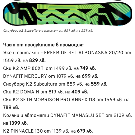
Сноуборд K2 Subculture е намален от 859 лв. на 559 лв.
Част от продуктите в промоция:
Яке и панталон – FREERIDE SET ALBONASKA 20/20 от
1559 лв. на
829 лв.
Ски K2 AMP 80XTi от 1499 лв. на
749 лв.
DYNAFIT MERCURY от 1079 лв. на
699 лв.
Сноуборд K2 Subculture от 859 лв. на
559 лв.
Ски K2 DOMAIN от 819 лв. на
409 лв.
Ски K2 SETH MORRISON PRO ANNEX 118 от 1569 лв. на
789 лв.
Колани и автомати DYNAFIT MANASLU SET от 2109 лв.
на
1399 лв.
K2 PINNACLE 130 от 1139 лв. на
679 лв.