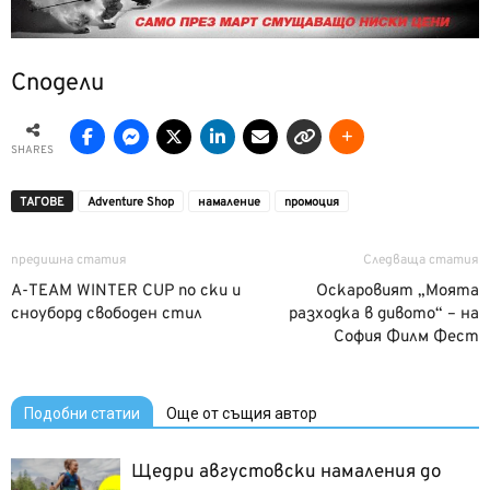
Сподели
SHARES
ТАГОВЕ
Adventure Shop
намаление
промоция
предишна статия
Следваща статия
A-TEAM WINTER CUP по ски и
Оскаровият „Моята
сноуборд свободен стил
разходка в дивото“ – на
София Филм Фест
Подобни статии
Още от същия автор
Щедри августовски намаления до