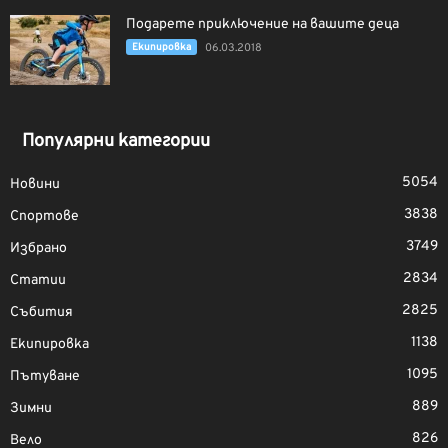
Подарете приключение на вашите деца
Екипировка
06.03.2018
Популярни категории
5054
Новини
3838
Спортове
3749
Избрано
2834
Статии
2825
Събития
1138
Екипировка
1095
Пътуване
889
Зимни
826
Вело