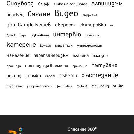
Сноуборд
алпинизъм
Сърф
Хижа на годината
видео
бягане
боровец
гмуркане
доц. Сандю Бешев
еверест
екипировка
еко
интервю
зима
изкачване
история
игра
катерене
маратон
метеорология
колело
намаление
парапланеризъм
планина
полезно
пътуване
прогноза за времето
прогноза
промоция
състезание
съвети
рекорд
снимки
спорт
филм
хижа
туризъм
фрийрайд
ултрамаратон
фестивал
Списание 360°