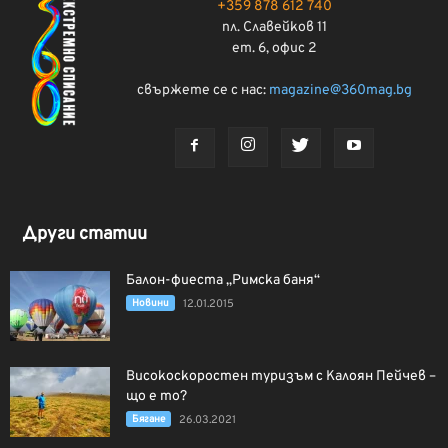
+359 878 612 740
пл. Славейков 11
ет. 6, офис 2
свържете се с нас:
magazine@360mag.bg
Други статии
Балон-фиеста „Римска баня“
Новини
12.01.2015
Високоскоростен туризъм с Калоян Пейчев –
що е то?
Бягане
26.03.2021