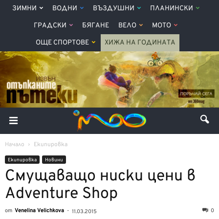
ЗИМНИ
ВОДНИ
ВЪЗДУШНИ
ПЛАНИНСКИ
ГРАДСКИ
БЯГАНЕ
ВЕЛО
МОТО
ОЩЕ СПОРТОВЕ
ХИЖА НА ГОДИНАТА
Начало
Екипировка
Екипировка
Новини
Смущаващо ниски цени в
Adventure Shop
от
Venelina Velichkova
-
0
11.03.2015