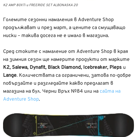
K2 AMP 80XTi и FREERIDE SET ALBONASKA 20
Големите сезонни намаления в Adventure Shop
продължават и през март, а цените са смущаващо
ниски – такива досега не е имало в магазина.
Сред стоките с намаление от Adventure Shop в края
на зимния сезон ще намерите продукти от марките
K2, Salewa, Dynafit, Black Diamond, Icebreaker, Pieps
и
Lange
. Количествата са ограничени, затова по-добре
побързайте и разгледайте какво предлагат в
магазина на бул. Черни Връх №84 или на
сайта на
Adventure Shop
.