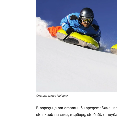
Снимка: presse laplagne
В поредица от статии ви представяме игр
ски, каяк на сняг, еърборд, скибайк (сноуб