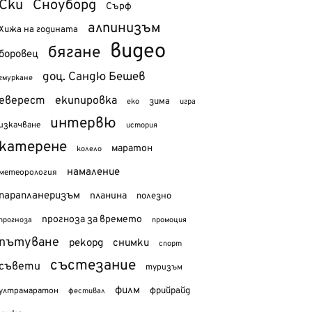
Ски
Сноуборд
Сърф
алпинизъм
Хижа на годината
видео
бягане
боровец
доц. Сандю Бешев
гмуркане
еверест
екипировка
зима
еко
игра
интервю
изкачване
история
катерене
маратон
колело
намаление
метеорология
парапланеризъм
планина
полезно
прогноза за времето
прогноза
промоция
пътуване
рекорд
снимки
спорт
състезание
съвети
туризъм
филм
фрийрайд
ултрамаратон
фестивал