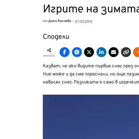
Игрите на зимата
от
Дони Калчева
-
27.02.2015
Сподели
SHARES
Казват, че ако видите първия сняг през 
Ние може и да сме пораснали, но още пази
навалял сняг. Разликата е само в играчки