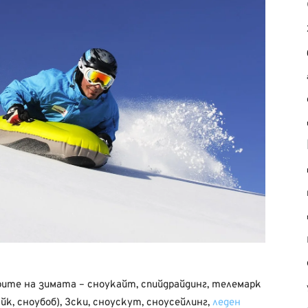
ите на зимата – сноукайт, спийдрайдинг, телемарк
айк, сноубоб), 3ски, сноускут, сноусейлинг,
леден