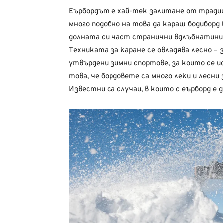
Еърбордът е хай-тек залитане от традиц
много подобно на това да караш бодиборд 
долната си част странични вдлъбнатини, 
Техниката за каране се овладява лесно – 
утвърдени зимни спортове, за които се и
това, че бордовете са много леки и лесни 
Известни са случаи, в които с еърборд е 