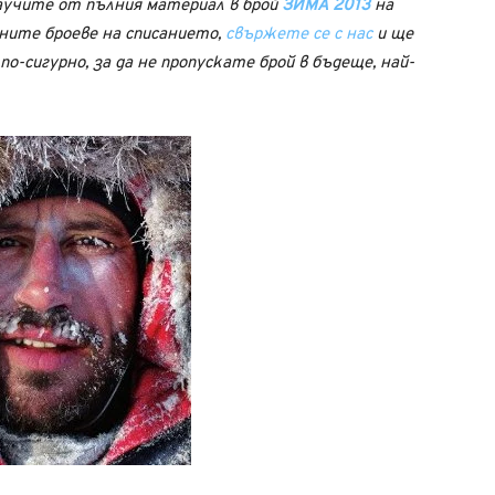
аучите от пълния материал в брой
ЗИМА 2013
на
шните броеве на списанието,
свържете се с нас
и ще
по-сигурно, за да не пропускате брой в бъдеще, най-