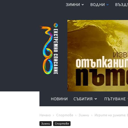
ЗИМНИ
ВОДНИ
ВЪЗД
Списание
360°
НОВИНИ
СЪБИТИЯ
ПЪТУВАНЕ
Начало
Спортове
Зимни
Игрите на зимата:
Зимни
Спортове