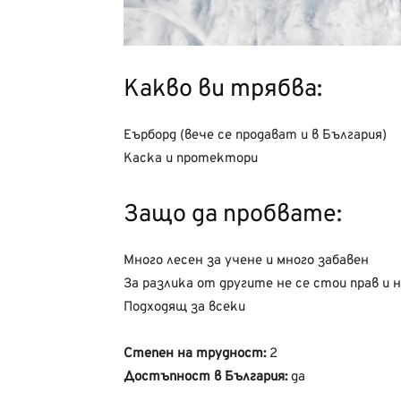
Какво ви трябва:
Еърборд (вече се продават и в България)
Каска и протектори
Защо да пробвате:
Много лесен за учене и много забавен
За разлика от другите не се стои прав и н
Подходящ за всеки
Степен на трудност:
2
Достъпност в България:
да