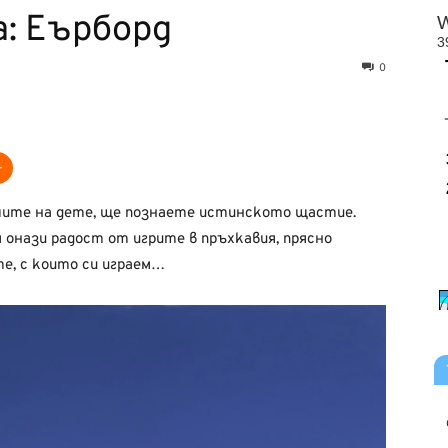
: Еърборд
0
очите на дете, ще познаете истинското щастие.
м онази радост от игрите в пръхкавия, прясно
те, с които си играем…