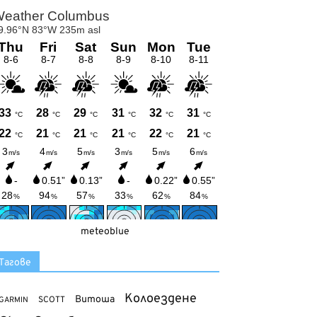
meteoblue
Тагове
Колоездене
Витоша
SCOTT
GARMIN