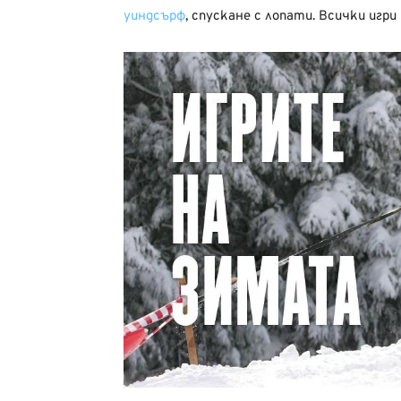
уиндсърф
, спускане с лопати. Всички иг