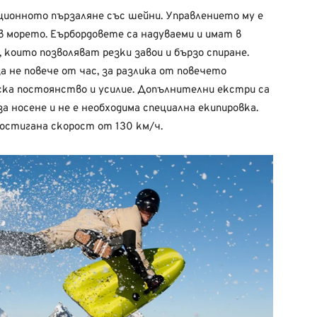
ионното пързаляне със шейни. Управлението му е
в морето. Еърбордовете са надуваеми и имат в
които позволяват резки завои и бързо спиране.
за не повече от час, за разлика от повечето
ска постоянство и усилие. Допълнителни екстри са
за носене и не е необходима специална екипировка.
достигана скорост от 130 км/ч.