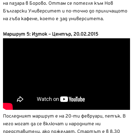
на пазара в Борово. Оттам се потегля към Нов
Български Университет и по-точно до приличащото
на гъба кафене, което е зад университета.
Маршрут 5: Изток – Център, 20.02.2015
Последният маршрут е на 20-ти февруари, петък. В
него могат да се включат и народните ни
представители, ако пожелаят. Стартът е в 8.30