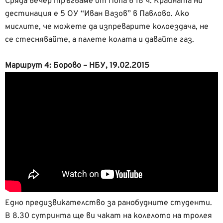
Сряда вечер тръгваме от Попа в 18 ч. Крайната ни
дестинация е 5 ОУ “Иван Вазов” в Павлово. Ако
мислите, че можете да изпреварите колоездача, не
се стеснявайте, а палете колата и давайте газ.
Маршрут 4: Борово – НБУ, 19.02.2015
Едно предизвикателство за ранобудните студенти.
В 8.30 сутринта ще ви чакат на колелото на тролея