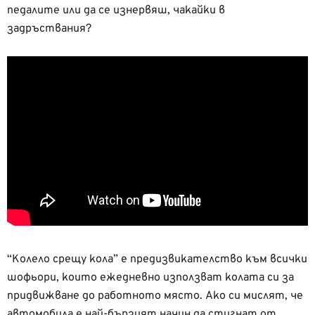
педалите или да се изнервяш, чакайки в
задръствания?
“Колело срещу кола” е предизвикателство към всички
шофьори, които ежедневно използват колата си за
придвижване до работното място. Ако си мислят, че
автомобила е най-бързият начин да стигнат от