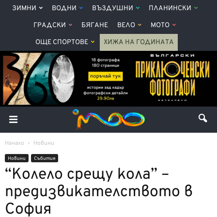
ЗИМНИ
ВОДНИ
ВЪЗДУШНИ
ПЛАНИНСКИ
ГРАДСКИ
БЯГАНЕ
ВЕЛО
МОТО
ОЩЕ СПОРТОВЕ
ХИЖА НА ГОДИНАТА
Начало
Новини
Новини
Събития
“Колело срещу кола” –
предизвикателството в
София