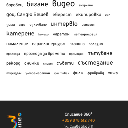
видео
бягане
боровец
гмуркане
доц. Сандю Бешев
еверест
екипировка
еко
интервю
зима
изкачване
история
игра
катерене
маратон
метеорология
колело
намаление
парапланеризъм
планина
полезно
пътуване
прогноза за времето
прогноза
промоция
състезание
съвети
рекорд
снимки
спорт
филм
хижа
туризъм
фрийрайд
ултрамаратон
фестивал
Списание 360°
+359 878 612 740
пл. Славейков 11