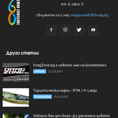
ет. 6, офис 2
свържете се с нас:
magazine@360mag.bg
Други статии
DragZone.bg е новото име на Screambikes
Новини
22.03.2017
Туристическа лодка – RTM / K-Largo
Екипировка
01.05.2010
Хайнрих ван ден Берг: Да заснемеш дивата