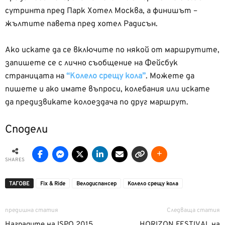
сутринта пред Парк Хотел Москва, а финишът –
жълтите павета пред хотел Радисън.
Ако искате да се включите по някой от маршрутите,
запишете се с лично съобщение на Фейсбук
страницата на
“Колело срещу кола”
. Можете да
пишете и ако имате въпроси, колебания или искате
да предизвикате колоездача по друг маршрут.
Сподели
SHARES
ТАГОВЕ
Fix & Ride
Велодиспансер
Колело срещу кола
предишна статия
Следваща статия
Наградите на ISPO 2015
HORIZON FESTIVAL на