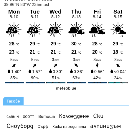
meteoblue
Тагове
Ски
Колоездене
Витоша
SCOTT
GARMIN
Сноуборд
алпинизъм
Сърф
Хижа на годината