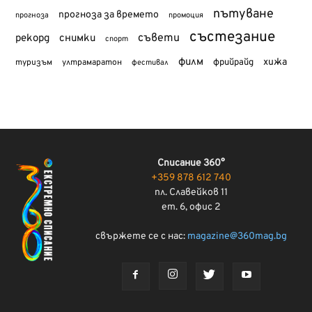
пътуване
прогноза за времето
прогноза
промоция
състезание
съвети
рекорд
снимки
спорт
филм
хижа
туризъм
фрийрайд
ултрамаратон
фестивал
Списание 360°
+359 878 612 740
пл. Славейков 11
ет. 6, офис 2
свържете се с нас:
magazine@360mag.bg