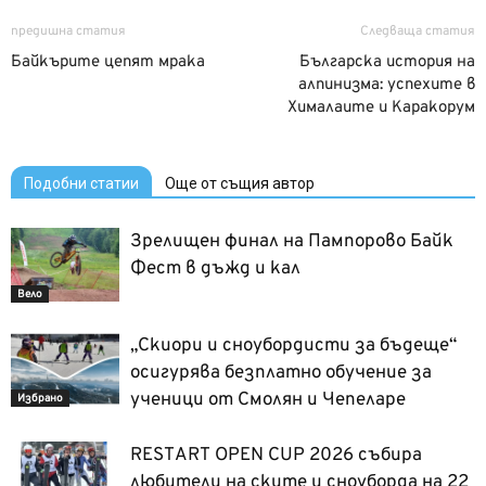
предишна статия
Следваща статия
Байкърите цепят мрака
Българска история на
алпинизма: успехите в
Хималаите и Каракорум
Подобни статии
Още от същия автор
Зрелищен финал на Пампорово Байк
Фест в дъжд и кал
Вело
„Скиори и сноубордисти за бъдеще“
осигурява безплатно обучение за
ученици от Смолян и Чепеларе
Избрано
RESTART OPEN CUP 2026 събира
любители на ските и сноуборда на 22