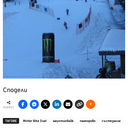
Сподели
SHARES
ТАГОВЕ
Winter Bike Duel
маунтинбайк
пампорово
състезание