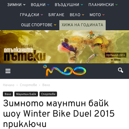
ЗИМНИ
ВОДНИ
ВЪЗДУШНИ
ПЛАНИНСКИ
ГРАДСКИ
БЯГАНЕ
ВЕЛО
МОТО
ОЩЕ СПОРТОВЕ
ХИЖА НА ГОДИНАТА
Начало
Спортове
Вело
Вело
Маунтин Байк
Спортове
Зимното маунтин байк
шоу Winter Bike Duel 2015
приключи