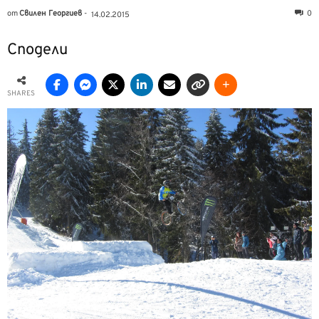
от
Свилен Георгиев
-
0
14.02.2015
Сподели
SHARES