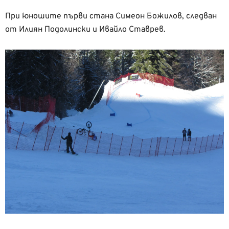
При юношите първи стана Симеон Божилов, следван
от Илиян Подолински и Ивайло Ставрев.