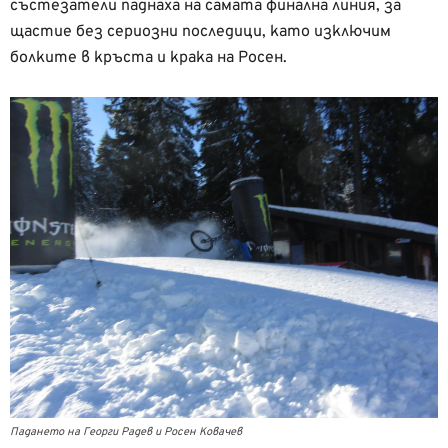
състезатели паднаха на самата финална линия, за
щастие без сериозни последици, като изключим
болките в кръста и крака на Росен.
Падането на Георги Радев и Росен Ковачев