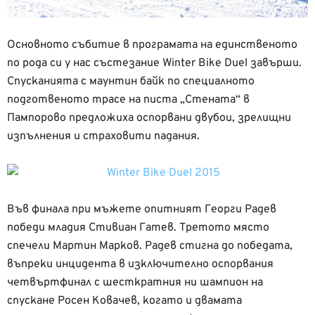
Основното събитие в програмата на единственото
по рода си у нас състезание Winter Bike Duel завърши.
Спусканията с маунтин байк по специалното
подготвеното трасе на писта „Стената“ в
Пампорово предложиха оспорвани двубои, зрелищни
изпълнения и страховити падания.
Във финала при мъжете опитният Георги Радев
победи младия Стивиан Гатев. Третото място
спечели Мартин Марков. Радев стигна до победата,
въпреки инцидента в изключително оспорвания
четвъртфинал с шесткратния ни шампион на
спускане Росен Ковачев, когато и двамата