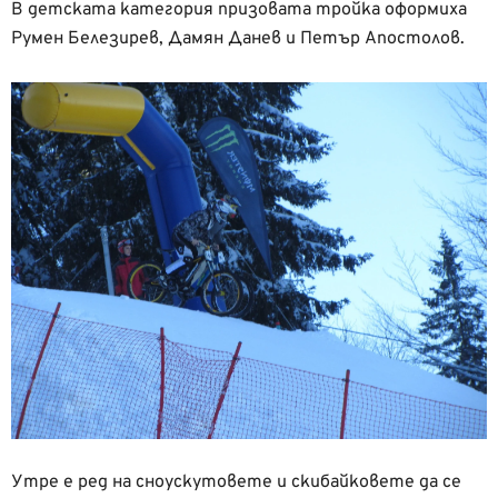
В детската категория призовата тройка оформиха
Румен Белезирев, Дамян Данев и Петър Апостолов.
Утре е ред на сноускутовете и скибайковете да се