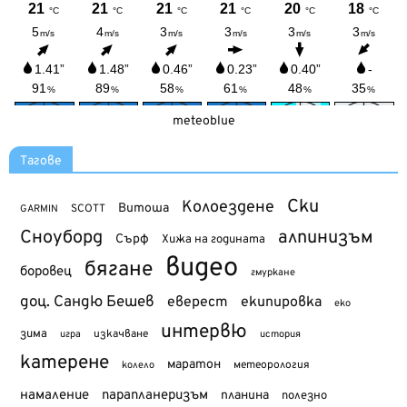
meteoblue
Тагове
Ски
Колоездене
Витоша
SCOTT
GARMIN
Сноуборд
алпинизъм
Сърф
Хижа на годината
видео
бягане
боровец
гмуркане
доц. Сандю Бешев
еверест
екипировка
еко
интервю
зима
изкачване
история
игра
катерене
маратон
метеорология
колело
намаление
парапланеризъм
планина
полезно