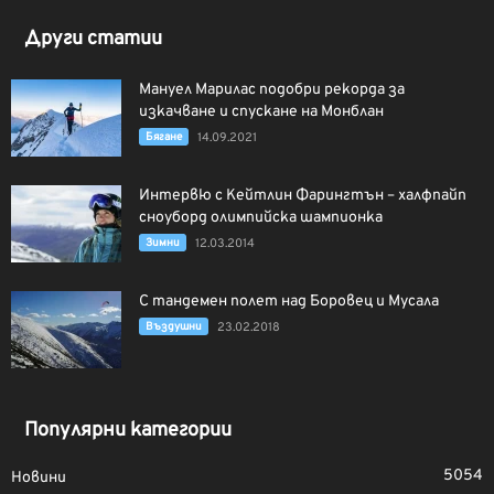
Други статии
Мануел Марилас подобри рекорда за
изкачване и спускане на Монблан
Бягане
14.09.2021
Интервю с Кейтлин Фарингтън – халфпайп
сноуборд олимпийска шампионка
Зимни
12.03.2014
С тандемен полет над Боровец и Мусала
Въздушни
23.02.2018
Популярни категории
5054
Новини