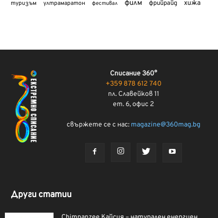
филм
хижа
туризъм
фрийрайд
ултрамаратон
фестивал
Списание 360°
+359 878 612 740
пл. Славейков 11
ет. 6, офис 2
свържете се с нас:
magazine@360mag.bg
Други статии
Chimpanzee Кайсия – натурален енергиен