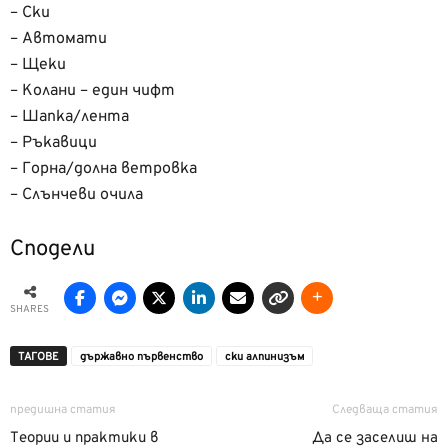
– Ски
– Автомати
– Щеки
– Колани – един чифт
– Шапка/лента
– Ръкавици
– Горна/долна ветровка
– Слънчеви очила
Сподели
SHARES
ТАГОВЕ
държавно първенство
ски алпинизъм
предишна статия
Следваща статия
Теории и практики в
Да се заселиш на