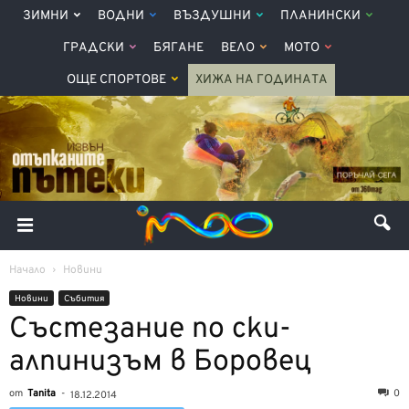
ЗИМНИ
ВОДНИ
ВЪЗДУШНИ
ПЛАНИНСКИ
ГРАДСКИ
БЯГАНЕ
ВЕЛО
МОТО
ОЩЕ СПОРТОВЕ
ХИЖА НА ГОДИНАТА
Начало
Новини
Новини
Събития
Състезание по ски-
алпинизъм в Боровец
от
Tanita
-
0
18.12.2014