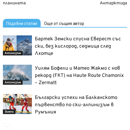
планината
Антарктида
Подобни статии
Още от същия автор
Бартек Земски спусна Еверест със
ски, без кислород, седмица след
Лхотце
Алпинизъм
Уилям Бофели и Матео Жакмо с нов
рекорд (FKT) на Haute Route Chamonix
– Zermatt
Алпинизъм
Български успехи на Балканското
първенство по ски-алпинизъм в
Румъния
Зимни