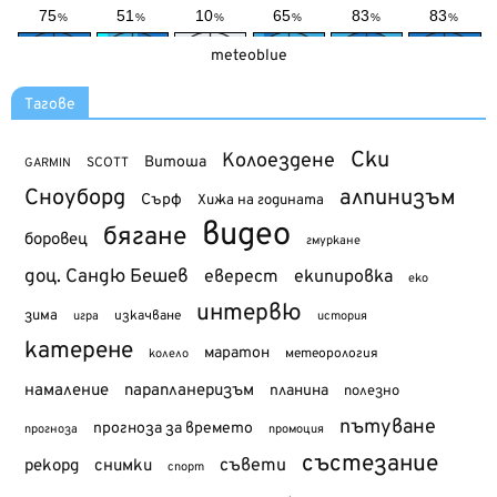
meteoblue
Тагове
Ски
Колоездене
Витоша
SCOTT
GARMIN
Сноуборд
алпинизъм
Сърф
Хижа на годината
видео
бягане
боровец
гмуркане
доц. Сандю Бешев
еверест
екипировка
еко
интервю
зима
изкачване
история
игра
катерене
маратон
метеорология
колело
намаление
парапланеризъм
планина
полезно
пътуване
прогноза за времето
прогноза
промоция
състезание
съвети
рекорд
снимки
спорт