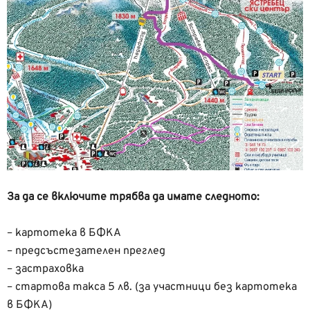
За да се включите трябва да имате следното:
– картотека в БФКА
– предсъстезателен преглед
– застраховка
– стартова такса 5 лв. (за участници без картотека
в БФКА)