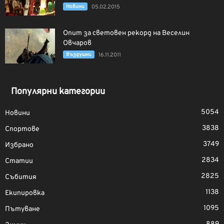
Новини
05.02.2015
Опит за световен рекорд на Веселин
Овчаров
Въздушни
16.11.2011
Популярни категории
5054
Новини
3838
Спортове
3749
Избрано
2834
Статии
2825
Събития
1138
Екипировка
1095
Пътуване