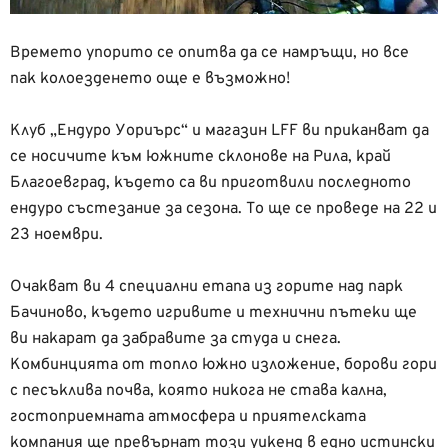
Времето упорито се опитва да се намръщи, но все
пак колоезденето още е възможно!
Клуб „Ендуро Уориърс“ и магазин LFF ви приканват да
се носичите към южните склонове на Рила, край
Благоевград, където са ви приготвили последното
ендуро състезание за сезона. То ще се проведе на 22 и
23 ноември.
Очакват ви 4 специални етапа из горите над парк
Бачиново, където игривите и технични пътеки ще
ви накарат да забравите за студа и снега.
Комбинцията от топло южно изложение, борови гори
с песъклива почва, която никога не става кална,
гостоприемната атмосфера и приятелската
компания ще превърнат този уикенд в едно истински