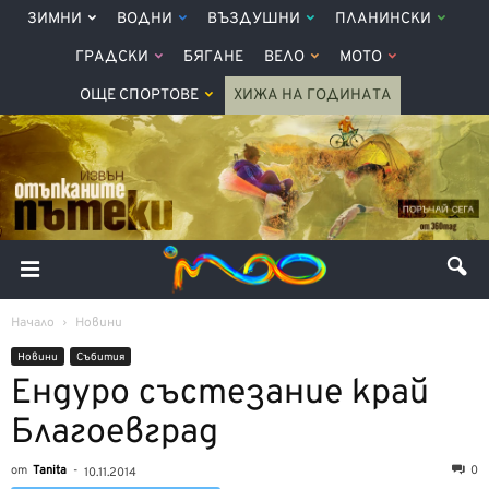
ЗИМНИ
ВОДНИ
ВЪЗДУШНИ
ПЛАНИНСКИ
ГРАДСКИ
БЯГАНЕ
ВЕЛО
МОТО
ОЩЕ СПОРТОВЕ
ХИЖА НА ГОДИНАТА
Начало
Новини
Новини
Събития
Ендуро състезание край
Благоевград
от
Tanita
-
0
10.11.2014