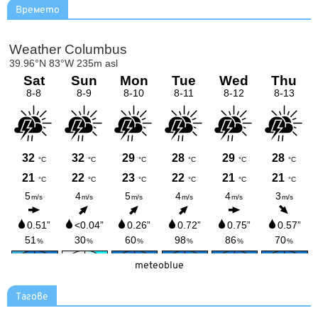
Времето
meteoblue
Тагове