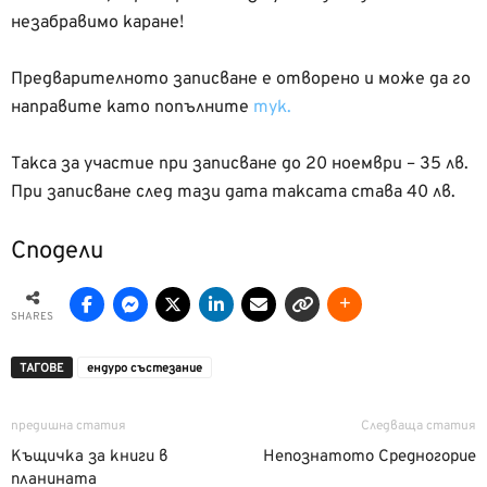
незабравимо каране!
Предварителното записване е отворено и може да го
направите като попълните
тук.
Такса за участие при записване до 20 ноември – 35 лв.
При записване след тази дата таксата става 40 лв.
Сподели
SHARES
ТАГОВЕ
ендуро състезание
предишна статия
Следваща статия
Къщичка за книги в
Непознатото Средногорие
планината