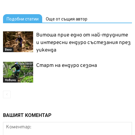
Подобни статии
Още от същия автор
Витоша прие едно от най-трудните
и интересни ендуро състезания през
уикенда
Вело
Старт на ендуро сезона
Новини
ВАШИЯТ КОМЕНТАР