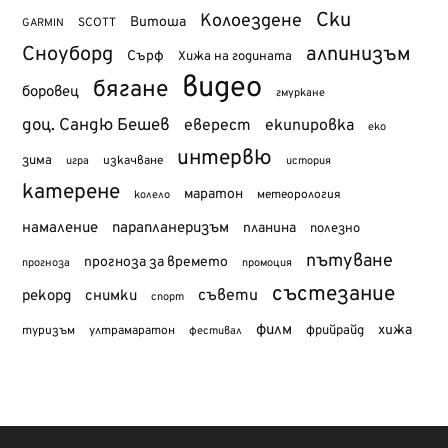
Ски
Колоездене
Витоша
SCOTT
GARMIN
Сноуборд
алпинизъм
Сърф
Хижа на годината
видео
бягане
боровец
гмуркане
доц. Сандю Бешев
еверест
екипировка
еко
интервю
зима
изкачване
история
игра
катерене
маратон
метеорология
колело
намаление
парапланеризъм
планина
полезно
пътуване
прогноза за времето
прогноза
промоция
състезание
съвети
рекорд
снимки
спорт
филм
хижа
туризъм
фрийрайд
ултрамаратон
фестивал