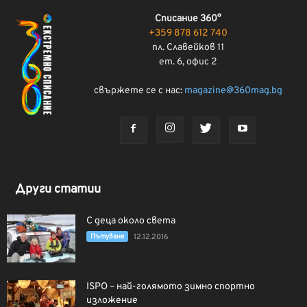
Списание 360°
+359 878 612 740
пл. Славейков 11
ет. 6, офис 2
свържете се с нас:
magazine@360mag.bg
Други статии
С деца около света
Пътуване
12.12.2016
ISPO – най-голямото зимно спортно
изложение