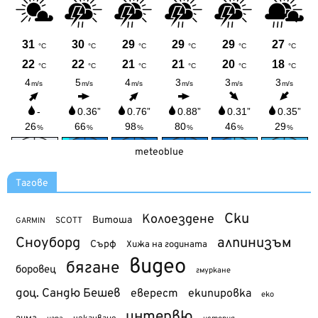
meteoblue
Тагове
Ски
Колоездене
Витоша
SCOTT
GARMIN
Сноуборд
алпинизъм
Сърф
Хижа на годината
видео
бягане
боровец
гмуркане
доц. Сандю Бешев
еверест
екипировка
еко
интервю