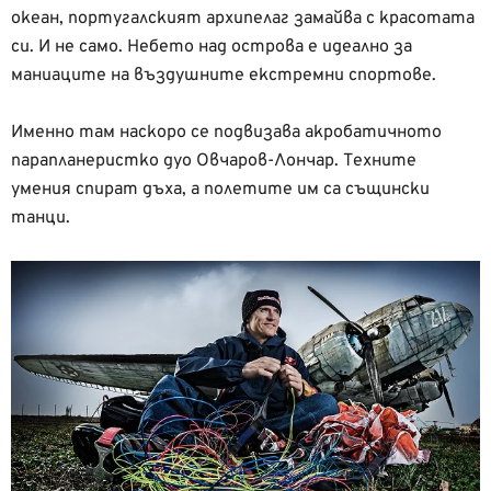
океан, португалският архипелаг замайва с красотата
си. И не само. Небето над острова е идеално за
маниаците на въздушните екстремни спортове.
Именно там наскоро се подвизава акробатичното
парапланеристко дуо Овчаров-Лончар. Техните
умения спират дъха, а полетите им са същински
танци.