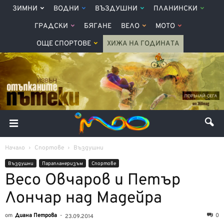
ЗИМНИ
ВОДНИ
ВЪЗДУШНИ
ПЛАНИНСКИ
ГРАДСКИ
БЯГАНЕ
ВЕЛО
МОТО
ОЩЕ СПОРТОВЕ
ХИЖА НА ГОДИНАТА
Начало
Спортове
Въздушни
Въздушни
Парапланеризъм
Спортове
Весо Овчаров и Петър
Лончар над Мадейра
от
Диана Петрова
-
0
23.09.2014