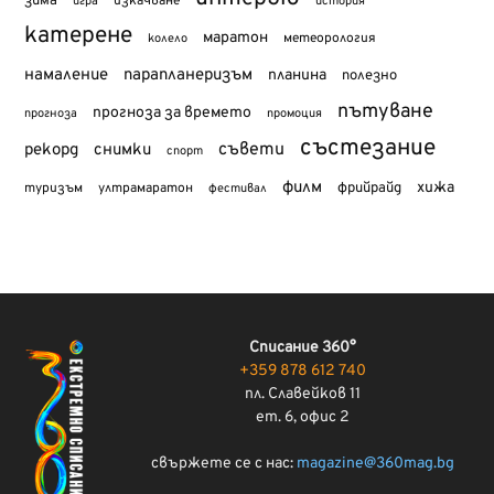
зима
изкачване
история
игра
катерене
маратон
метеорология
колело
намаление
парапланеризъм
планина
полезно
пътуване
прогноза за времето
прогноза
промоция
състезание
съвети
рекорд
снимки
спорт
филм
хижа
туризъм
фрийрайд
ултрамаратон
фестивал
Списание 360°
+359 878 612 740
пл. Славейков 11
ет. 6, офис 2
свържете се с нас:
magazine@360mag.bg