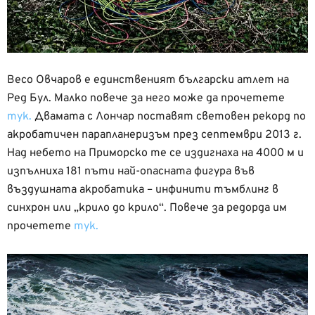
Весо Овчаров е единственият български атлет на
Ред Бул. Малко повече за него може да прочетете
тук.
Двамата с Лончар поставят световен рекорд по
акробатичен парапланеризъм през септември 2013 г.
Над небето на Приморско те се издигнаха на 4000 м и
изпълниха 181 пъти най-опасната фигура във
въздушната акробатика – инфинити тъмблинг в
синхрон или „крило до крило“. Повече за редорда им
прочетете
тук.