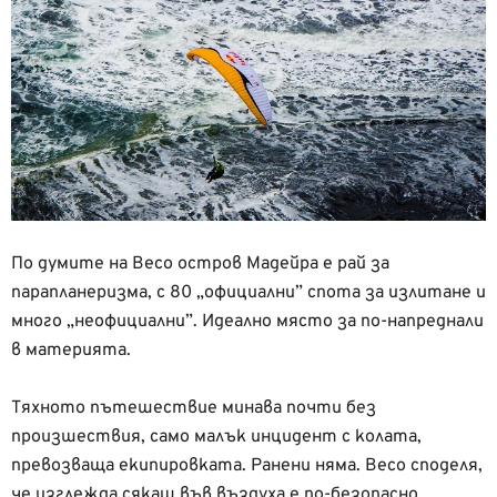
По думите на Весо остров Мадейра е рай за
парапланеризма, с 80 „официални” спота за излитане и
много „неофициални”. Идеално място за по-напреднали
в материята.
Тяхното пътешествие минава почти без
произшествия, само малък инцидент с колата,
превозваща екипировката. Ранени няма. Весо споделя,
че изглежда сякаш във въздуха е по-безопасно.