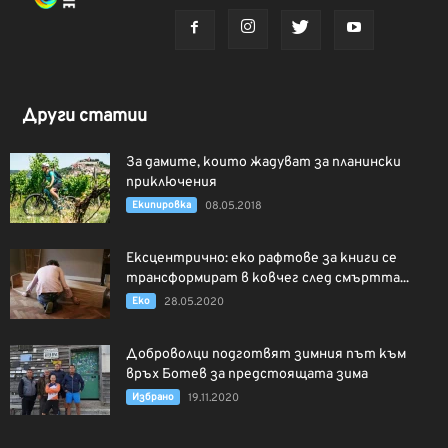
Други статии
За дамите, които жадуват за планински
приключения
Екипировка
08.05.2018
Ексцентрично: еко рафтове за книги се
трансформират в ковчег след смъртта...
Еко
28.05.2020
Доброволци подготвят зимния път към
връх Ботев за предстоящата зима
Избрано
19.11.2020