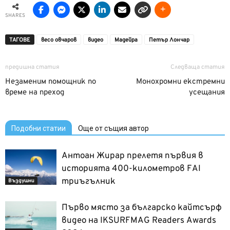
SHARES
ТАГОВЕ
весо овчаров
видео
Мадейра
Петър Лончар
предишна статия
Следваща статия
Незаменим помощник по
Монохромни екстремни
време на преход
усещания
Подобни статии
Още от същия автор
Антоан Жирар прелетя първия в
историята 400-километров FAI
триъгълник
Въздушни
Първо място за българско кайтсърф
видео на IKSURFMAG Readers Awards