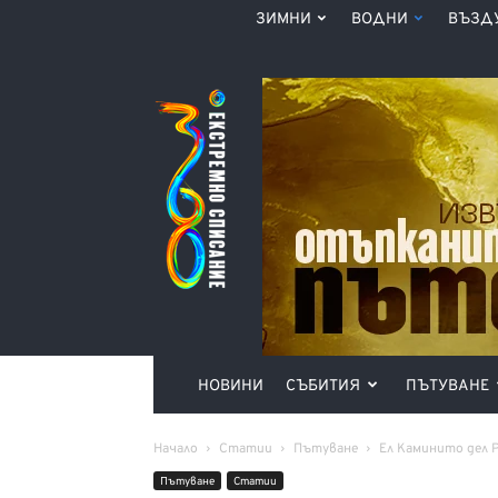
ЗИМНИ
ВОДНИ
ВЪЗД
Списание
360°
НОВИНИ
СЪБИТИЯ
ПЪТУВАНЕ
Начало
Статии
Пътуване
Ел Каминито дел 
Пътуване
Статии