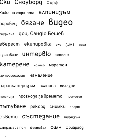
Ски
Сноуборд
Сърф
алпинизъм
Хижа на годината
видео
бягане
боровец
доц. Сандю Бешев
гмуркане
еверест
екипировка
зима
еко
игра
интервю
изкачване
история
катерене
маратон
колело
намаление
метеорология
парапланеризъм
планина
полезно
прогноза за времето
прогноза
промоция
пътуване
рекорд
снимки
спорт
състезание
съвети
туризъм
филм
фрийрайд
ултрамаратон
фестивал