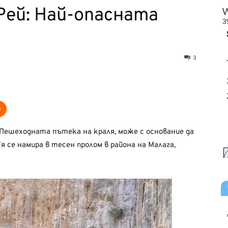
Рей: Най-опасната
3
Пешеходната пътека на краля, може с основание да
я се намира в тесен пролом в района на Малага,