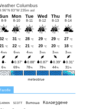
meteoblue
Тагове
Колоездене
Витоша
SCOTT
GARMIN