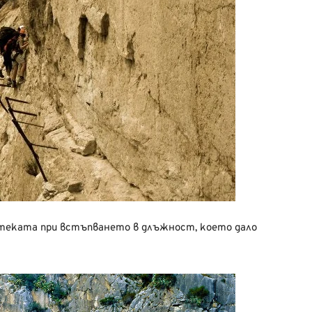
 пътеката при встъпването в длъжност, което дало