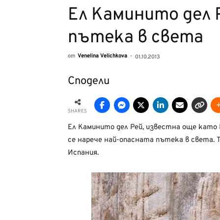
Ел Каминито дел 
пътека в света
от
Venelina Velichkova
-
01.10.2013
Сподели
SHARES
Ел Каминито дел Рей, известна още като 
се нарече най-опасната пътека в света. Т
Испания.