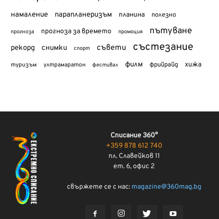
намаление
парапланеризъм
планина
полезно
пътуване
прогноза за времето
прогноза
промоция
състезание
съвети
рекорд
снимки
спорт
филм
хижа
туризъм
фрийрайд
ултрамаратон
фестивал
Списание 360°
+359 878 612 740
пл. Славейков 11
ет. 6, офис 2
свържете се с нас:
magazine@360mag.bg