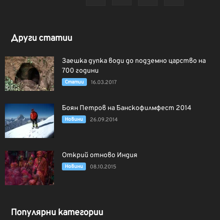
Други статии
Заешка дупка води до подземно царство на
700 години
Статии
16.03.2017
Боян Петров на Банскофилмфест 2014
Новини
26.09.2014
Открий отново Индия
Новини
08.10.2015
Популярни категории