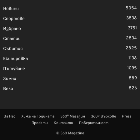
5054
Новини
3838
Спортове
3751
Избрано
2834
Статии
2825
Събития
1138
Екипировка
1095
Пътуване
889
Зимни
826
Вело
За Нас
Хижа на Годината
360° Магазин
360º Върхове
Press
Проекти
Контакти
Поверителност
© 360 Magazine