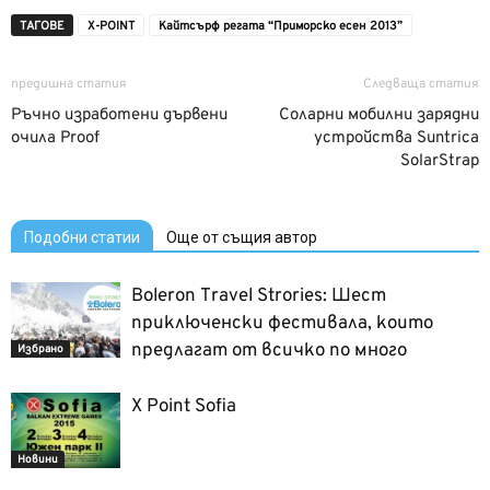
ТАГОВЕ
X-POINT
Кайтсърф регата “Приморско есен 2013”
предишна статия
Следваща статия
Ръчно изработени дървени
Соларни мобилни зарядни
очила Proof
устройства Suntrica
SolarStrap
Подобни статии
Още от същия автор
Boleron Travel Strories: Шест
приключенски фестивала, които
предлагат от всичко по много
Избрано
X Point Sofia
Новини