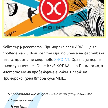
Кайтсърф регатата “Приморско есен 2013” ще се
проведе на 7 и 8-ми септември по време на фестивала
на екстремните спортове
X-POINT
. Организатор на
състезанието е “Сърф клуб КОРАЛ” от Приморско, а
мястото му на провеждане е южния плаж на
Приморско, зона втора кула ММЦ.
В регатата ще бъдат включени дисциплините:
– Course racing
– Hаng time