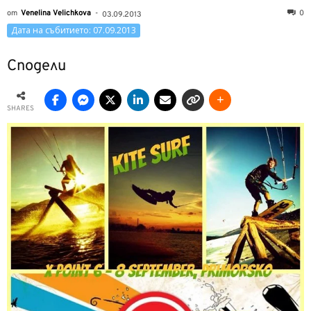
от
Venelina Velichkova
-
0
03.09.2013
Дата на събитието: 07.09.2013
Сподели
SHARES