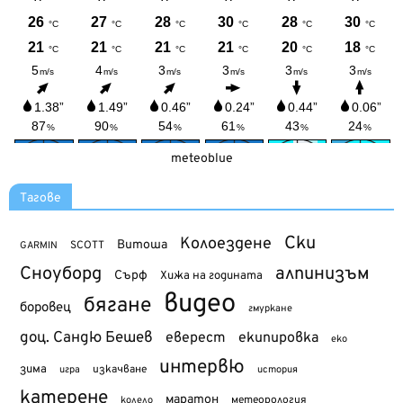
meteoblue
Тагове
Ски
Колоездене
Витоша
SCOTT
GARMIN
Сноуборд
алпинизъм
Сърф
Хижа на годината
видео
бягане
боровец
гмуркане
доц. Сандю Бешев
еверест
екипировка
еко
интервю
зима
изкачване
история
игра
катерене
маратон
метеорология
колело