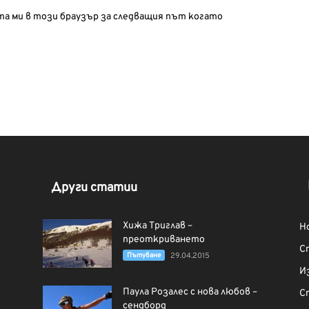
йта ми в този браузър за следващия път когато
Други статии
Хижа Триглав –
Н
преоткриването
С
Пътуване
29.04.2015
И
Паула Розалес с нова любов –
С
сендборд