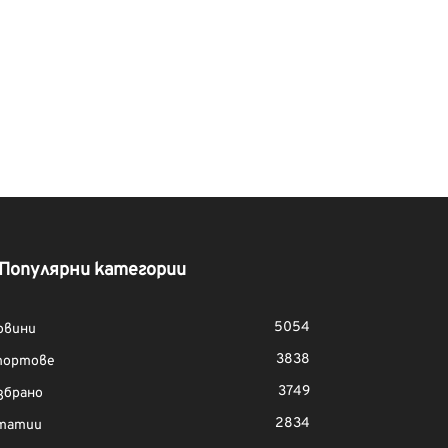
Популярни категории
5054
овини
3838
портове
3749
збрано
2834
татии