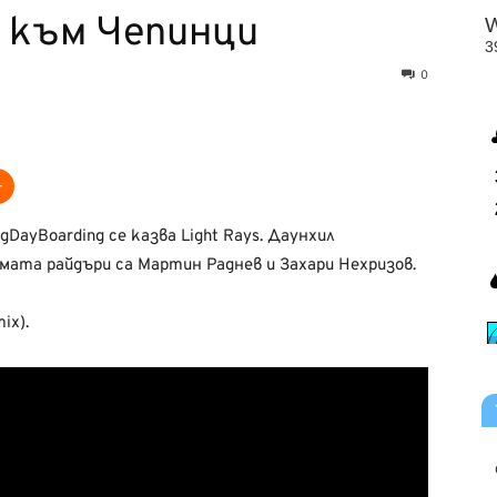
д към Чепинци
0
DayBoarding се казва Light Rays. Даунхил
амата райдъри са Мартин Раднев и Захари Нехризов.
ix).