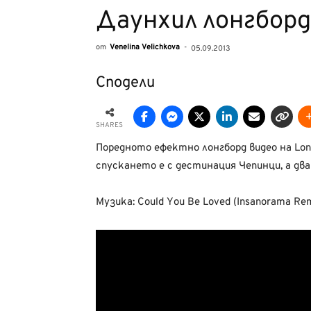
Даунхил лонгбор
от
Venelina Velichkova
-
05.09.2013
Сподели
SHARES
Поредното ефектно лонгборд видео на Long
спускането е с дестинация Чепинци, а дв
Музика: Could You Be Loved (Insanorama Rem