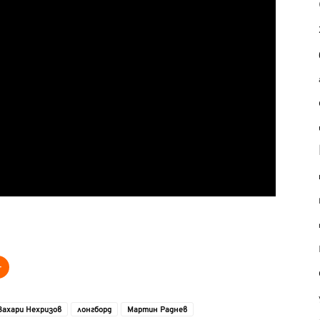
Захари Нехризов
лонгборд
Мартин Раднев