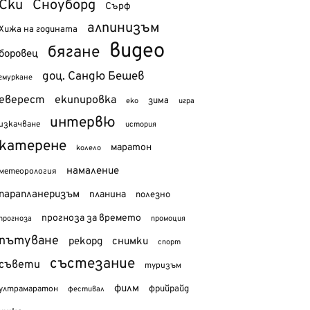
Ски
Сноуборд
Сърф
алпинизъм
Хижа на годината
видео
бягане
боровец
доц. Сандю Бешев
гмуркане
еверест
екипировка
зима
еко
игра
интервю
изкачване
история
катерене
маратон
колело
намаление
метеорология
парапланеризъм
планина
полезно
прогноза за времето
прогноза
промоция
пътуване
рекорд
снимки
спорт
състезание
съвети
туризъм
филм
фрийрайд
ултрамаратон
фестивал