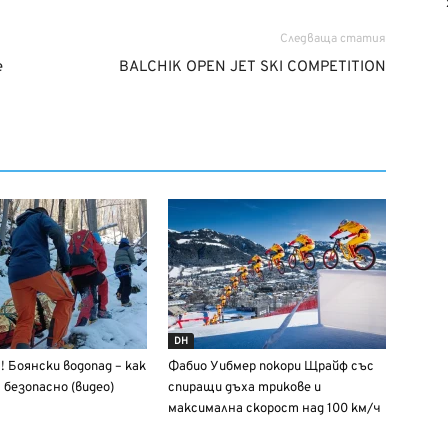
Следваща статия
e
BALCHIK OPEN JET SKI COMPETITION
DH
Боянски водопад – как
Фабио Уибмер покори Щрайф със
 безопасно (видео)
спиращи дъха трикове и
максимална скорост над 100 км/ч