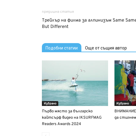
предишна статия
Трейлър на филма за алпинизъм Same Sam
But Different
Подобни статии
Още от същия автор
Избрано
Избрано
Първо място за българско
ВНИМАНИЕ! 
кайтсърф видео на IKSURFMAG
да стигнем
Readers Awards 2024