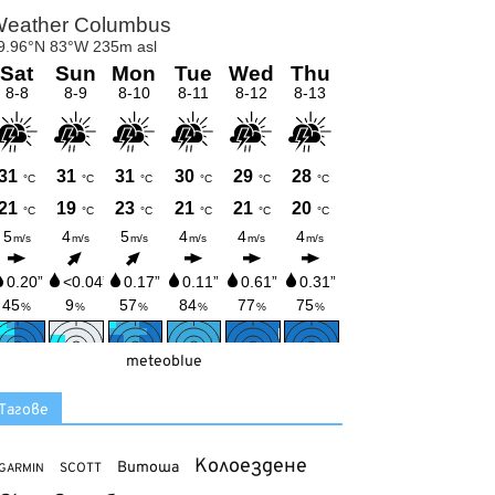
meteoblue
Тагове
Колоездене
Витоша
SCOTT
GARMIN