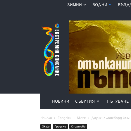
ЗИМНИ
ВОДНИ
ВЪЗД
Списание
360°
НОВИНИ
СЪБИТИЯ
ПЪТУВАНЕ
Начало
Градски
Skate
Даунхил лонгборд към
Skate
Градски
Спортове