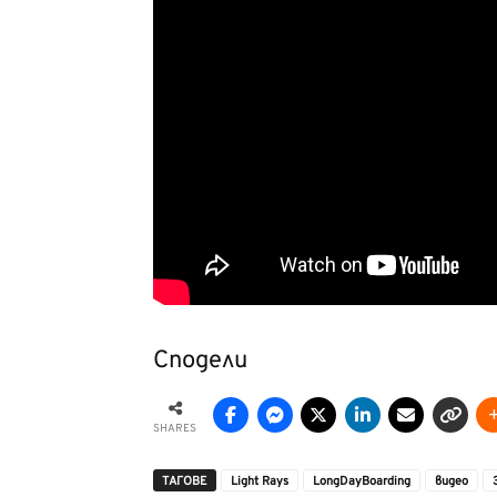
Сподели
SHARES
ТАГОВЕ
Light Rays
LongDayBoarding
видео