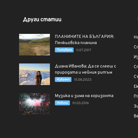
Други статии
ПЛАНИНИТЕ НА БЪЛГАРИЯ:
Н
Пенкьовска планина
С
Пътуване
11.07.2017
И
Диана Иванова: Да се слееш с
С
природата и нейния ритъм
С
Избрано
15.08.2023
Е
Музика и зима на хоризонта
П
Новини
01.03.2016
З
В