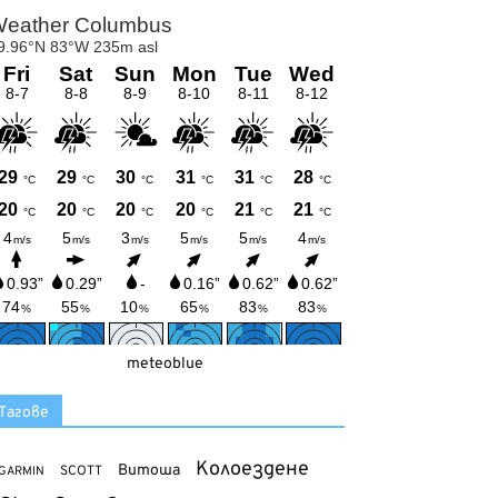
meteoblue
Тагове
Колоездене
Витоша
SCOTT
GARMIN