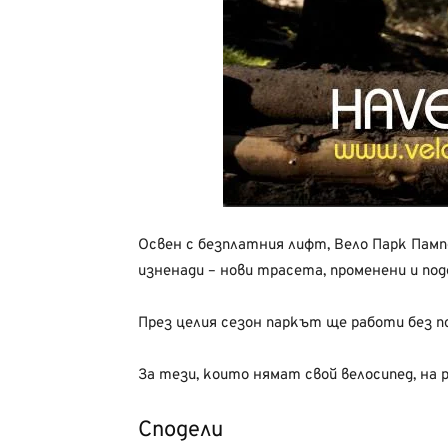
Освен с безплатния лифт, Вело Парк Памп
изненади – нови трасета, променени и по
През целия сезон паркът ще работи без 
За тези, които нямат свой велосипед, н
Сподели