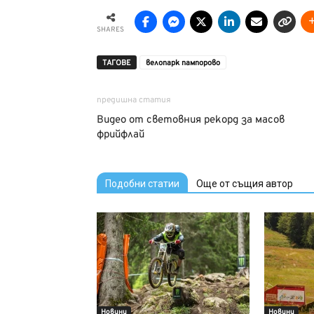
SHARES
ТАГОВЕ
велопарк пампорово
предишна статия
Видео от световния рекорд за масов
фрийфлай
Подобни статии
Още от същия автор
Новини
Новини