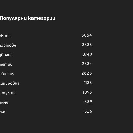
Популярни категории
5054
овини
3838
портове
3749
збрано
2834
татии
2825
ъбития
1138
кипировка
1095
ътуване
889
имни
826
ело