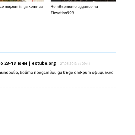
се подготвя за летния
Четвъртото издание на
Elevation999
до 23-ти юни | extube.org
27.05.2013 at 09:41
Пампорово, който предствои да бъде открит официално