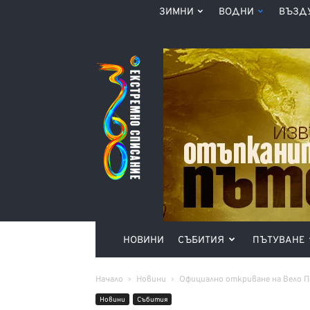
ЗИМНИ
ВОДНИ
ВЪЗД
Списание
360°
НОВИНИ
СЪБИТИЯ
ПЪТУВАНЕ
Начало
Новини
Официално откриване на Вело П
Новини
Събития