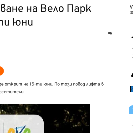
ане на Вело Парк
ти юни
1
де открит на 15-ти юни. По този повод лифта в
посетители.