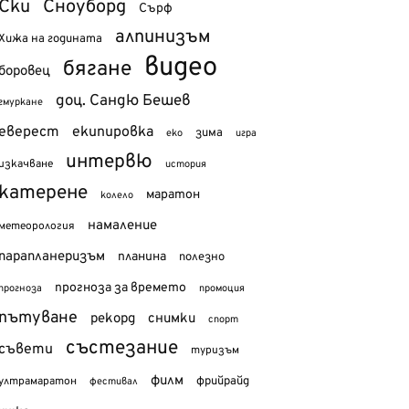
Ски
Сноуборд
Сърф
алпинизъм
Хижа на годината
видео
бягане
боровец
доц. Сандю Бешев
гмуркане
еверест
екипировка
зима
еко
игра
интервю
изкачване
история
катерене
маратон
колело
намаление
метеорология
парапланеризъм
планина
полезно
прогноза за времето
прогноза
промоция
пътуване
рекорд
снимки
спорт
състезание
съвети
туризъм
филм
фрийрайд
ултрамаратон
фестивал