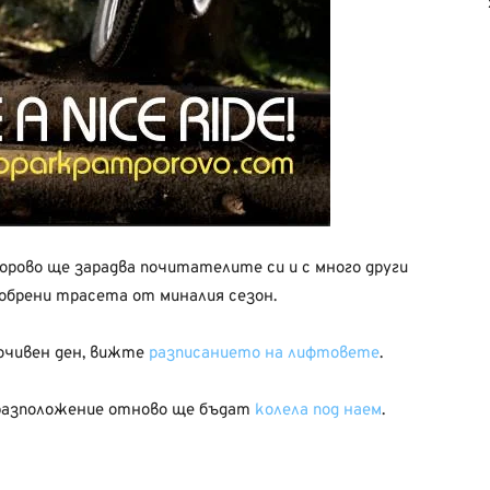
орово ще зарадва почитателите си и с много други
добрени трасета от миналия сезон.
почивен ден, вижте
разписанието на лифтовете
.
а разположение отново ще бъдат
колела под наем
.