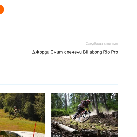
Следваща статия
Джорди Смит спечели Billabong Rio Pro
Вело