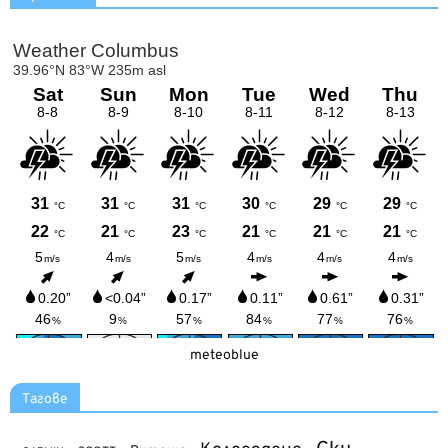
meteoblue
Тагове