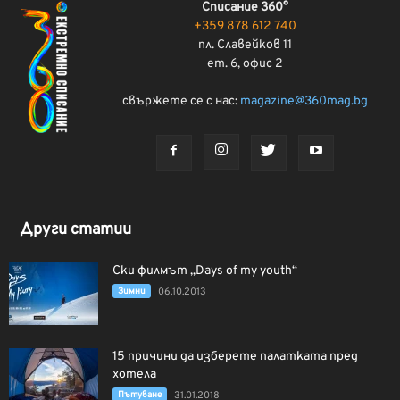
Списание 360°
+359 878 612 740
пл. Славейков 11
ет. 6, офис 2
свържете се с нас:
magazine@360mag.bg
Други статии
Ски филмът „Days of my youth“
Зимни
06.10.2013
15 причини да изберете палатката пред
хотела
Пътуване
31.01.2018