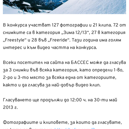
В конкурса участват 127 фотографии и 21 клипа. 72 от
снимките са в категория „Зима 12/13“, 27 в категория
„Freestyle“ и 28 във „Freeride“. Тази година има голям
интерес и към видео частта на конкурса.
Всеки посетител на сайта на БАССЕС може да гласува
за 3 снимки във всяка категория, като определи 1-во,
2-ро и 3-то място за всяка една от категориите,
както и да гласува за най-добър видео клип.
Гласуването ще продължи до 12:00 ч. на 30-ти май
2013 г.
Фотографиите и клиповете, за които да гласувате,