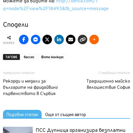
можете да видите на:
http://befsa.com/?
q=node%2Fview%2F18493&fb_source=message
Сподели
SHARES
ТАГОВЕ
бассес
Фото конкурс
предишна статия
Следваща статия
Рекорди и медали за
Традиционно майско
българите на фридайвинг
велошествие София
първенството в Сърбия
Подобни статии
Още от същия автор
ПСС Дупница организира безплатни