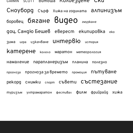
Ски
Колоездене
Витоша
SCOTT
GARMIN
Сноуборд
алпинизъм
Сърф
Хижа на годината
видео
бягане
боровец
гмуркане
доц. Сандю Бешев
еверест
екипировка
еко
интервю
зима
изкачване
история
игра
катерене
маратон
метеорология
колело
намаление
парапланеризъм
планина
полезно
пътуване
прогноза за времето
прогноза
промоция
състезание
съвети
рекорд
снимки
спорт
филм
хижа
туризъм
фрийрайд
ултрамаратон
фестивал