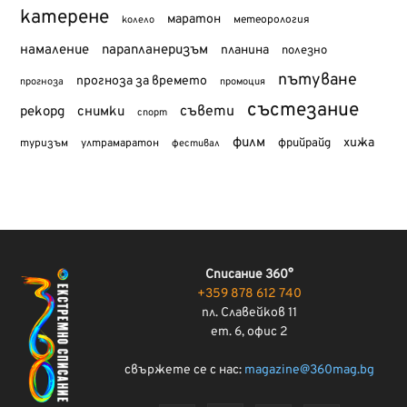
катерене
маратон
метеорология
колело
намаление
парапланеризъм
планина
полезно
пътуване
прогноза за времето
прогноза
промоция
състезание
съвети
рекорд
снимки
спорт
филм
хижа
туризъм
фрийрайд
ултрамаратон
фестивал
Списание 360°
+359 878 612 740
пл. Славейков 11
ет. 6, офис 2
свържете се с нас:
magazine@360mag.bg