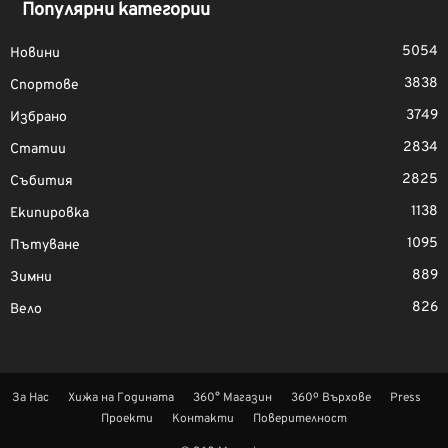
Популярни категории
5054
Новини
3838
Спортове
3749
Избрано
2834
Статии
2825
Събития
1138
Екипировка
1095
Пътуване
889
Зимни
826
Вело
За Нас
Хижа на Годината
360° Магазин
360º Върхове
Press
Проекти
Контакти
Поверителност