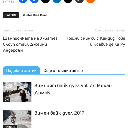
SHARES
ТАГОВЕ
Winter Bike Duel
предишна статия
Следваща статия
Шампионката на X-Games
Нощни снимки с Кандид Тове
Слоуп стайл Джейми
и Ксавие де ла Ру
Андерсън
Подобни статии
Още от същия автор
Зимният байк дуел vol. 7 с Милан
Димов
DH
Зимен байк дуел 2017
Новини