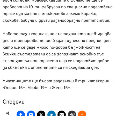
един сблъсък. Квалификациите и финалите ще се
проведат на 10-ти февруари по специално подготвено
трасе изпълнено с множество големи виражи,
скокове, бабуни и други разанообразни препятствия.
Новото тази година е, че състезанието ще бъде два
дни и тренировките ще бъдат изнесени предния ден,
като ще се даде много по-добра възможност на
всички състезатели да се запознаят основно със
състезателното трасето и да се подготвят добре
за сблъсъка с опонентите си на следващия ден.
Участниците ще бъдат разделени в три категории –
Юноши 15+, Мъже 19+ и Жени 15+.
Сподели