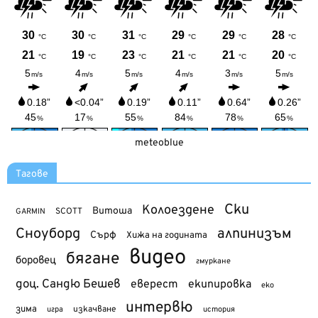
meteoblue
Тагове
Ски
Колоездене
Витоша
SCOTT
GARMIN
Сноуборд
алпинизъм
Сърф
Хижа на годината
видео
бягане
боровец
гмуркане
доц. Сандю Бешев
еверест
екипировка
еко
интервю
зима
изкачване
история
игра