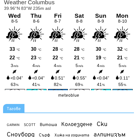
meteoblue
Тагове
Ски
Колоездене
Витоша
SCOTT
GARMIN
Сноуборд
алпинизъм
Сърф
Хижа на годината