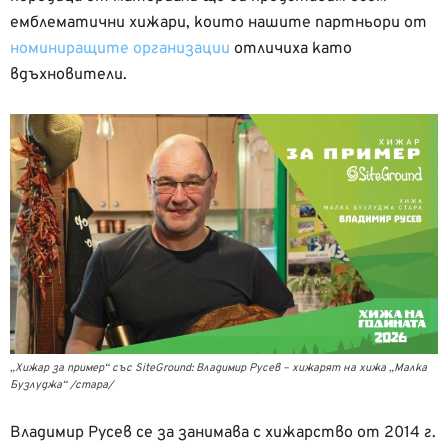
емблематични хижари, които нашите партньори от
номиниращите организации
отличиха като
вдъхновители.
„Хижар за пример“ със SiteGround: Владимир Русев – хижарят на хижа „Малка
Бузлуджа“ /стара/
Владимир Русев се за занимава с хижарство от 2014 г.