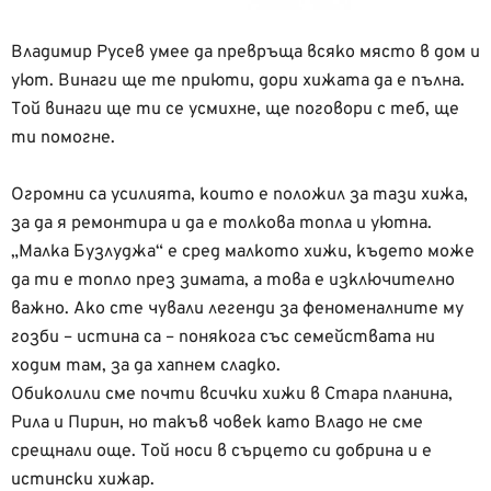
Владимир Русев умее да превръща всяко място в дом и
уют. Винаги ще те приюти, дори хижата да е пълна.
Той винаги ще ти се усмихне, ще поговори с теб, ще
ти помогне.
Огромни са усилията, които е положил за тази хижа,
за да я ремонтира и да е толкова топла и уютна.
„Малка Бузлуджа“ е сред малкото хижи, където може
да ти е топло през зимата, а това е изключително
важно. Ако сте чували легенди за феноменалните му
гозби – истина са – понякога със семействата ни
ходим там, за да хапнем сладко.
Обиколили сме почти всички хижи в Стара планина,
Рила и Пирин, но такъв човек като Владо не сме
срещнали още. Той носи в сърцето си добрина и е
истински хижар.