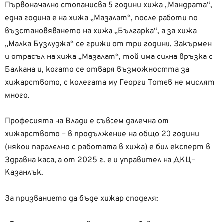
Първоначално стопанисва 5 години хижа „Мандрата“,
една година е на хижа „Мазалат“, после работи по
възстановяването на хижа „Българка“, а за хижа
„Малка Бузлуджа“ се грижи от три години. Закърмен
и отрасъл на хижа „Мазалат“, той има силна връзка с
Балкана и, когато се отваря възможността за
хижарството, с колегата му Георги Тотев не мислят
много.
Професията на Влади е съвсем далечна от
хижарството – в продължение на общо 20 години
(някои паралелно с работата в хижа) е бил експерт в
Здравна каса, а от 2025 г. е и управител на ДКЦ–
Казанлък.
За призванието да бъде хижар споделя: