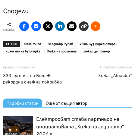
Сподели
SHARES
ТАГОВЕ
SiteGround
Владимир Русев
хижа Бузлуджа(стара)
хижа малка бузлуджа
Хижа на годината
хижар за пример
предишна статия
Следваща статия
333 см сняг на Ботев:
Хижа „Люляка“
рекордна снежна покривка
Подобни статии
Още от същия автор
Електросвят става партньор на
инициативата „Хижа на годината“
2026 г.
Избрано