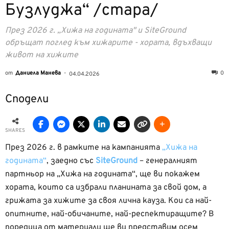
Бузлуджа“ /стара/
През 2026 г. „Хижа на годината" и SiteGround
обръщат поглед към хижарите - хората, вдъхващи
живот на хижите
от
Даниела Манева
-
0
04.04.2026
Сподели
SHARES
През 2026 г. в рамките на кампанията
„Хижа на
годината“
, заедно със
SiteGround
– генералният
партньор на „Хижа на годината“, ще ви покажем
хората, които са избрали планината за свой дом, а
грижата за хижите за своя лична кауза. Кои са най-
опитните, най-обичаните, най-респектиращите? В
поредица от материали ще ви представим осем