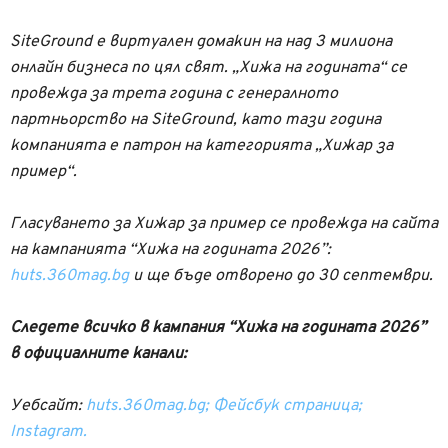
SiteGround e виртуален домакин на над 3 милиона
онлайн бизнеса по цял свят. „Хижа на годината“ се
провежда за трета година с генералното
партньорство на SiteGround, като тази година
компанията е патрон на категорията „Хижар за
пример“.
Гласуването за Хижар за пример се провежда на сайта
на кампанията “Хижа на годината 2026”:
huts.360mag.bg
и ще бъде отворено до 30 септември.
Следете всичко в кампания “Хижа на годината 2026”
в официалните канали:
Уебсайт:
huts.360mag.bg;
Фейсбук страница;
Instagram.