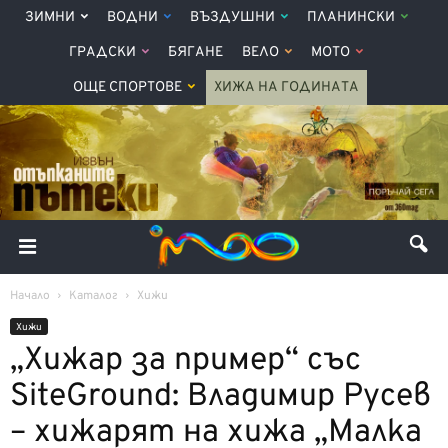
ЗИМНИ
ВОДНИ
ВЪЗДУШНИ
ПЛАНИНСКИ
ГРАДСКИ
БЯГАНЕ
ВЕЛО
МОТО
ОЩЕ СПОРТОВЕ
ХИЖА НА ГОДИНАТА
Начало
Каталог
Хижи
Хижи
„Хижар за пример“ със
SiteGround: Владимир Русев
– хижарят на хижа „Малка