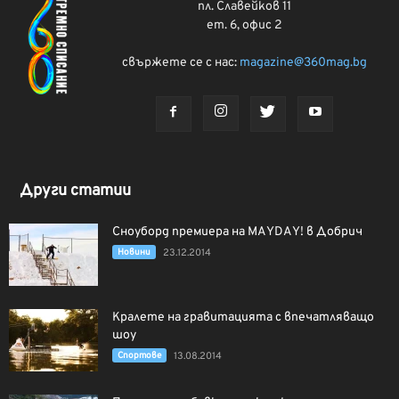
пл. Славейков 11
ет. 6, офис 2
свържете се с нас:
magazine@360mag.bg
Други статии
Сноуборд премиера на MAYDAY! в Добрич
Новини
23.12.2014
Кралете на гравитацията с впечатляващо
шоу
Спортове
13.08.2014