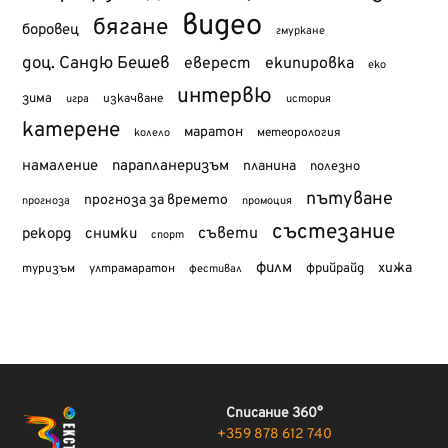
видео
бягане
боровец
гмуркане
доц. Сандю Бешев
еверест
екипировка
еко
интервю
зима
изкачване
история
игра
катерене
маратон
метеорология
колело
намаление
парапланеризъм
планина
полезно
пътуване
прогноза за времето
прогноза
промоция
състезание
съвети
рекорд
снимки
спорт
филм
хижа
туризъм
фрийрайд
ултрамаратон
фестивал
Списание 360°
+359 878 612 740