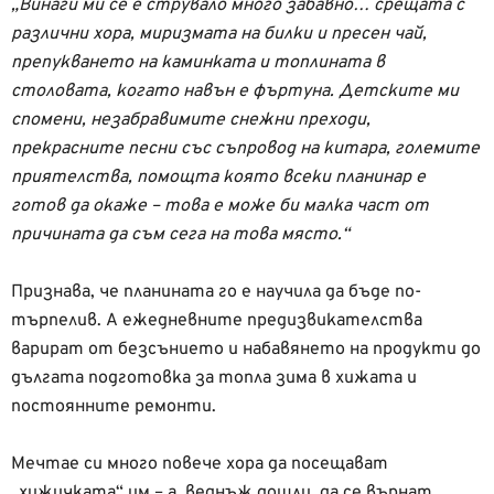
„Винаги ми се е струвало много забавно… срещата с
различни хора, миризмата на билки и пресен чай,
препукването на каминката и топлината в
столовата, когато навън е фъртуна. Детските ми
спомени, незабравимите снежни преходи,
прекрасните песни със съпровод на китара, големите
приятелства, помощта която всеки планинар е
готов да окаже – това е може би малка част от
причината да съм сега на това място.“
Признава, че планината го е научила да бъде по-
търпелив. А ежедневните предизвикателства
варират от безсънието и набавянето на продукти до
дългата подготовка за топла зима в хижата и
постоянните ремонти.
Мечтае си много повече хора да посещават
„хижичката“ им – а, веднъж дошли, да се върнат