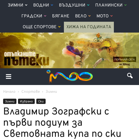
ЗИМНИ
ВОДНИ
ВЪЗДУШНИ
ПЛАНИНСКИ
ГРАДСКИ
БЯГАНЕ
ВЕЛО
МОТО
ОЩЕ СПОРТОВЕ
ХИЖА НА ГОДИНАТА
Начало
Спортове
Зимни
Зимни
Избрано
Ски
Владимир Зографски с
първи подиум за
Световната купа по ски