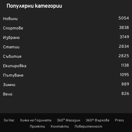
Популярни категории
5054
Новини
3838
Спортове
3749
Избрано
2834
Статии
2825
Събития
1138
Екипировка
1095
Пътуване
889
Зимни
826
Вело
За Нас
Хижа на Годината
360° Магазин
360º Върхове
Press
Проекти
Контакти
Поверителност