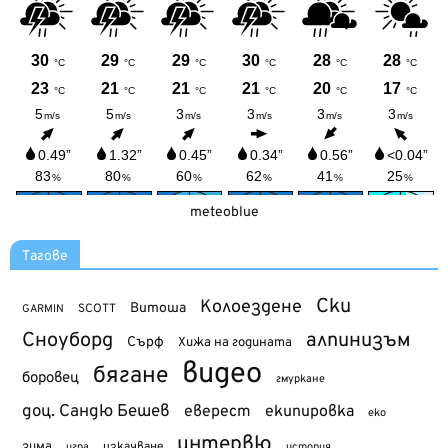
meteoblue
Тагове
Ски
Колоездене
Витоша
SCOTT
GARMIN
Сноуборд
алпинизъм
Сърф
Хижа на годината
видео
бягане
боровец
гмуркане
доц. Сандю Бешев
еверест
екипировка
еко
интервю
зима
изкачване
история
игра