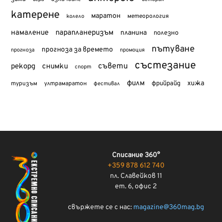
катерене
маратон
метеорология
колело
намаление
парапланеризъм
планина
полезно
пътуване
прогноза за времето
прогноза
промоция
състезание
съвети
рекорд
снимки
спорт
филм
хижа
туризъм
фрийрайд
ултрамаратон
фестивал
Списание 360°
+359 878 612 740
пл. Славейков 11
ет. 6, офис 2
свържете се с нас:
magazine@360mag.bg