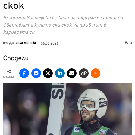
скок
Владимир Зографски се качи на подиума в старт от
Световната купа по ски скок за пръв път в
кариерата си
от
Даниела Манева
-
0
06.03.2026
Сподели
SHARES