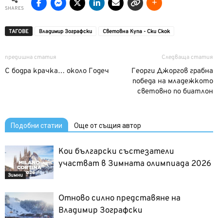
SHARES
ТАГОВЕ
Владимир Зографски
Световна Купа - Ски Скок
предишна статия
Следваща статия
С бодра крачка… около Годеч
Георги Джоргов грабна
победа на младежкото
световно по биатлон
Подобни статии
Още от същия автор
Кои български състезатели
участват в Зимната олимпиада 2026
Зимни
Отново силно представяне на
Владимир Зографски