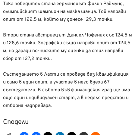
Така победител стана германецът Филип Раймунд,
олимпийският шампион на малка шанца. Той направи
опит от 122,5 м, който му донесе 129,3 точки.
Втори стана австриецът Даниел Чофених със 124,5 м
и 128,6 точки. Зографски също направи опит от 124,5
м, но заради по-ниските му оценки за стил направи
сбор от 127,2 точки.
Състезанието в Лахти се проведе без квалификация
и само в един опит, а участие в него взеха 67
състезатели. В събота във финландския град ще има
още един индивидуален старт, а в неделя предстои и
отборна надпревара.
Сподели