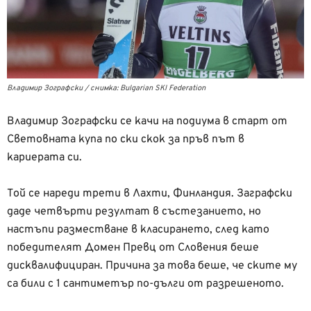
Владимир Зографски / снимка: Bulgarian SKI Federation
Владимир Зографски се качи на подиума в старт от
Световната купа по ски скок за пръв път в
кариерата си.
Той се нареди трети в Лахти, Финландия. Заграфски
даде четвърти резултат в състезанието, но
настъпи разместване в класирането, след като
победителят Домен Превц от Словения беше
дисквалифициран. Причина за това беше, че ските му
са били с 1 сантиметър по-дълги от разрешеното.