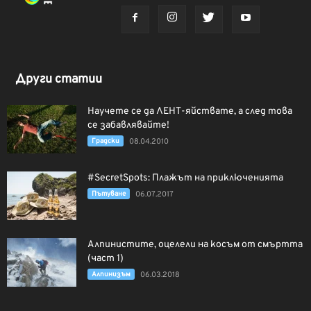
Други статии
Научете се да ЛЕНТ-яйствате, а след това
се забавлявайте!
Градски
08.04.2010
#SecretSpots: Плажът на приключенията
Пътуване
06.07.2017
Алпинистите, оцелели на косъм от смъртта
(част 1)
Алпинизъм
06.03.2018